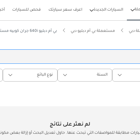
لة
السيارات الجديدة
اعرف سعر سيارتك
فحص للسيارات
أخب
ة دبي
مستعملة بي أم دبليو دبي
بي أم دبليو 640i جران كوبيه مستعملة في دبي
السنة
نوع البائع
لم نعثر على نتائج
يارات مطابقة للمواصفات التي تبحث عنها. حاول تعديل البحث أو إزالة بعض مكونات