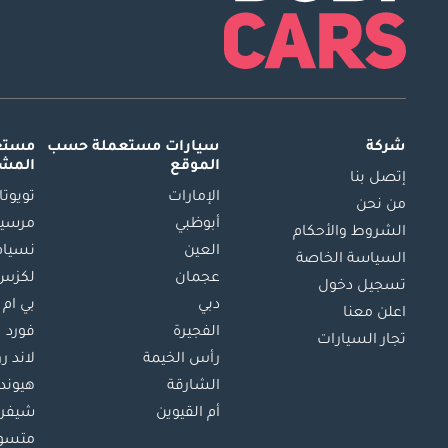
شركة
سيارات مستعملة
حسب
مستعم
الموقع
المش
إتصل بنا
الإمارات
تويوتا
من نحن
أبوظبي
مرسيد
الشروط والأحكام
العين
نسيام
السياسة الخاصة
عجمان
لكزس
تسجيل دخول
دبي
بي ام 
اعلن معنا
الفجيرة
فورد
تجار السيارات
رأس الخيمة
لاند ر
الشارقة
هيوند
أم القيوين
شيفرو
متسو