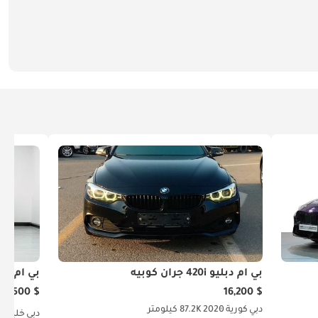
بي أم دبليو 420i جران كوبيه
بي أم دبليو M440i جر
$ 57,500
$ 16,200
دبي
كورية
2020
87.2K كيلومتر
دبي
خليجي