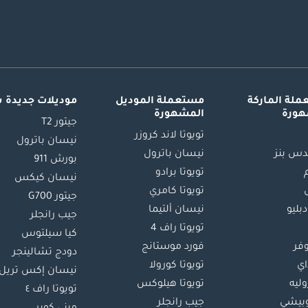
لة الماركة
مستعملة الموديل
موديلات جديدة 
هورة
المشهورة
جيتور T2
تويوتا لاند كروزر
نيسان باترول
س بنز
نيسان باترول
بورش 911
تويوتا برادو
نيسان كيكس
تويوتا كامري
جيتور G700
دبليو
نيسان ألتيما
جيب رانجلر
تويوتا راف 4
كيا سيلتوس
وفر
فورد موستانج
دودج تشالينجر
اي
تويوتا كورولا
نيسان إكس تريل
ليه
تويوتا هيلوكس
تويوتا راف ٤
بيشي
جيب رانجلر