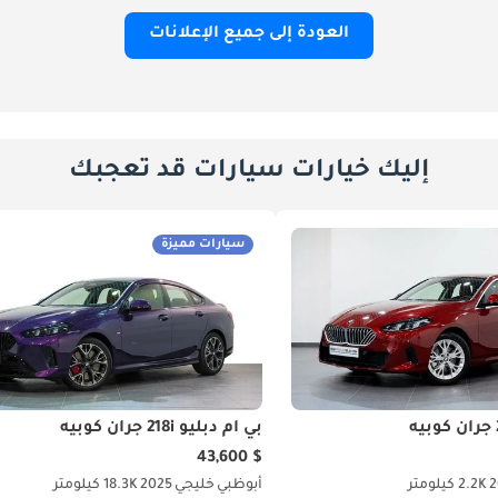
العودة إلى جميع الإعلانات
إليك خيارات سيارات قد تعجبك
سيارات مميزة
بي أم دبليو 218i جران كوبيه
$ 43,600
2
2.2K كيلومتر
أبوظبي
خليجي
2025
18.3K كيلومتر