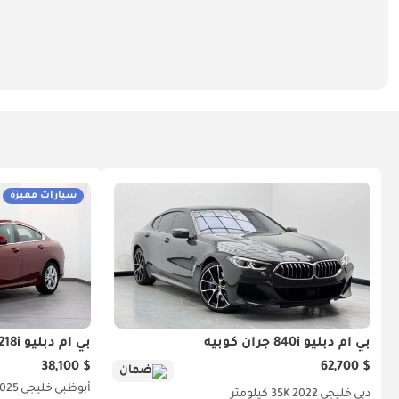
سيارات مميزة
بي أم دبليو 840i جران كوبيه
بي أم دبليو 218i جران كوبيه
$ 38,100
$ 62,700
ضمان
أبوظبي
خليجي
025
دبي
خليجي
2022
35K كيلومتر