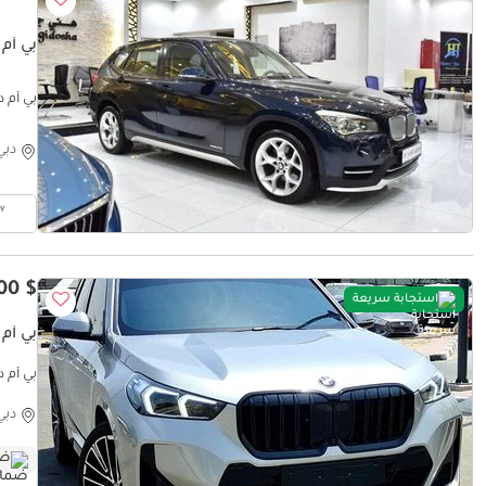
بي أم دبليو 
C Specs
دبي
$ 38,400
استجابة سريعة
بي أم دبليو 
بي أم دبليو anty & service 2024 GCC
دبي
ضم