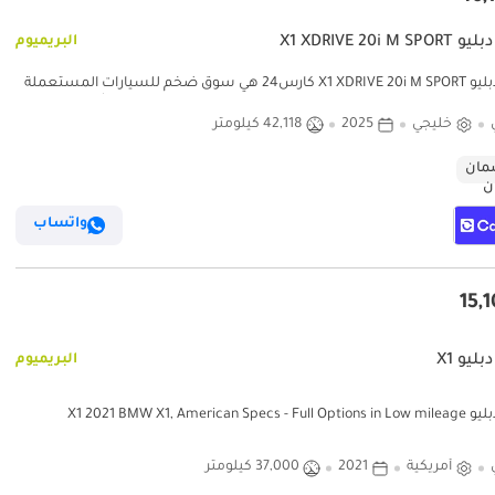
X1 XDRIVE 20i M S
البريميوم
بي أم دبليو X1 XDRIVE 20i M SPORT كارس24 هي سوق ضخم للسيارات المستعملة
رس24 هي سوق ضخم للسيارات المستعملة موثوق ومضمون
خليجي
2025
42,118 كيلومتر
ان
واتساب
بليو X1
البريميوم
X1 2021 BMW X1, American Specs 
أمريكية
2021
37,000 كيلومتر