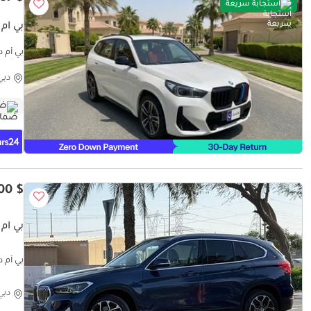
استجابة سريعة
بي أم دبليو PORT
موثوق ومضمون ٪كا
دبي
ضم
$ 15,100
بي أم د
بي أم دبليو - Full Options in Low mileage
دبي