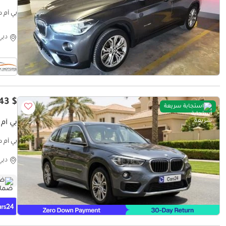
بي أم دبليو  2.0L
دبي
$ 12,343
استجابة سريعة
بي أم دبليو USIVE
موثوق
دبي
ضم