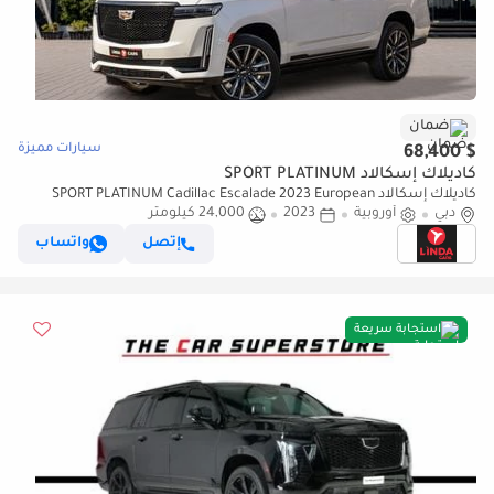
ضمان
سيارات مميزة
$ 68,400
كاديلاك إسكالاد SPORT PLATINUM
كاديلاك إسكالاد SPORT PLATINUM Cadillac Escalade 2023 European
دبي
Specs | Warranty
أوروبية
2023
24,000 كيلومتر
إتصل
واتساب
استجابة سريعة