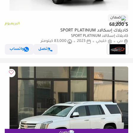
ضمان
البريميوم
$ 68,200
كاديلاك إسكالاد SPORT PLATINUM
كاديلاك إسكالاد SPORT PLATINUM
دبي
خليجي
2023
83,000 كيلومتر
إتصل
واتساب
حصري