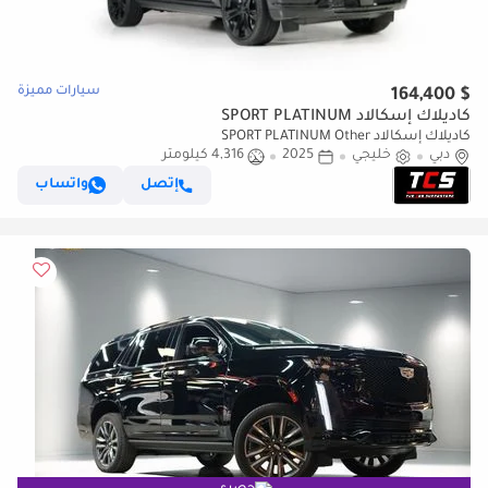
سيارات مميزة
$ 164,400
كاديلاك إسكالاد SPORT PLATINUM
كاديلاك إسكالاد SPORT PLATINUM Other
دبي
خليجي
2025
4,316 كيلومتر
إتصل
واتساب