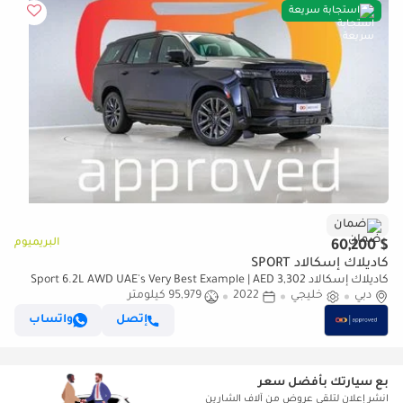
استجابة سريعة
ضمان
البريميوم
$ 60,200
كاديلاك إسكالاد SPORT
كاديلاك إسكالاد Sport 6.2L AWD UAE's Very Best Example | AED 3,302
دبي
Per Month
خليجي
2022
95,979 كيلومتر
إتصل
واتساب
بع سيارتك بأفضل سعر
انشر إعلان لتلقي عروض من آلاف الشارين