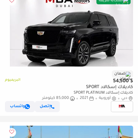
استجابة سريعة
ضمان
البريميوم
$ 54,500
كاديلاك إسكالاد SPORT
كاديلاك إسكالاد SPORT PLATINUM
دبي
أوروبية
2021
85,000 كيلومتر
إتصل
واتساب