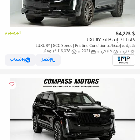
البريميوم
$ 54,223
كاديلاك إسكالاد LUXURY
كاديلاك إسكالاد LUXURY | GCC Specs | Pristine Condition
دبي
خليجي
2021
116,078 كيلومتر
إتصل
واتساب