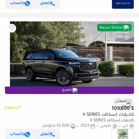
إتصل
واتساب
استجابة سريعة
حصري
ضمان
البريميوم
$ 109,600
كاديلاك إسكالاد V SERIES
كاديلاك إسكالاد V SERIES
دبي
خليجي
2023
42,000 كيلومتر
إتصل
واتساب