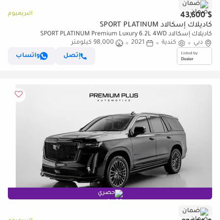
ضمان
البريميوم
$ 43,600
كاديلاك إسكالاد SPORT PLATINUM
كاديلاك إسكالاد SPORT PLATINUM Premium Luxury 6.2L 4WD
دبي
كندية
2021
98,000 كيلومتر
إتصل
واتساب
حصري
ضمان