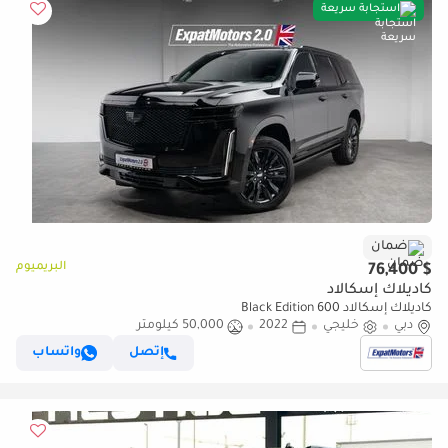
استجابة سريعة
ضمان
البريميوم
$ 76,400
كاديلاك إسكالاد
كاديلاك إسكالاد 600 Black Edition
دبي
خليجي
2022
50,000 كيلومتر
إتصل
واتساب