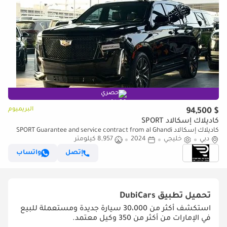
حصري
البريميوم
$ 94,500
كاديلاك إسكالاد SPORT
كاديلاك إسكالاد SPORT Guarantee and service contract from al Ghandi
دبي
till 2029
خليجي
2024
8,957 كيلومتر
إتصل
واتساب
تحميل تطبيق
DubiCars
استكشف أكثر من 30،000 سيارة جديدة ومستعملة للبيع
في الإمارات من أكثر من 350 وكيل معتمد.