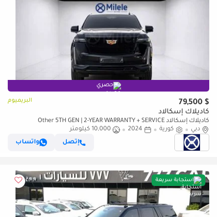
حصري
البريميوم
$ 79,500
كاديلاك إسكالاد
كاديلاك إسكالاد Other 5TH GEN | 2-YEAR WARRANTY + SERVICE
دبي
كورية
2024
10,000 كيلومتر
AVAILABLE | IN-HOUSE FINANCING | 0% DOWNPAYMENT (BANK)
إتصل
واتساب
استجابة سريعة