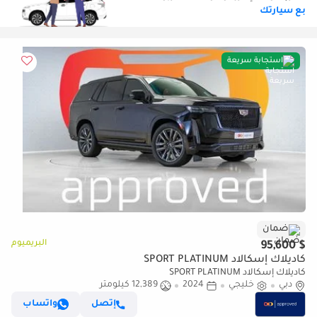
بع سيارتك
استجابة سريعة
ضمان
البريميوم
$ 95,600
كاديلاك إسكالاد SPORT PLATINUM
كاديلاك إسكالاد SPORT PLATINUM
دبي
خليجي
2024
12,389 كيلومتر
إتصل
واتساب