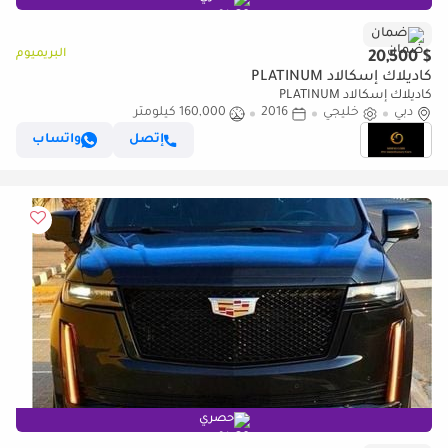
ضمان
البريميوم
$ 20,500
كاديلاك إسكالاد PLATINUM
كاديلاك إسكالاد PLATINUM
دبي
خليجي
2016
160,000 كيلومتر
إتصل
واتساب
حصري