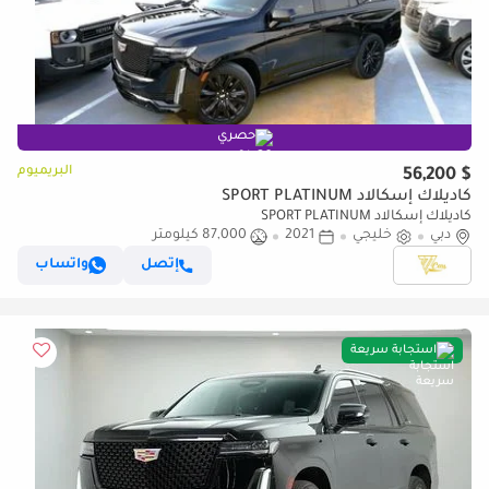
حصري
البريميوم
$ 56,200
كاديلاك إسكالاد SPORT PLATINUM
كاديلاك إسكالاد SPORT PLATINUM
دبي
خليجي
2021
87,000 كيلومتر
إتصل
واتساب
استجابة سريعة