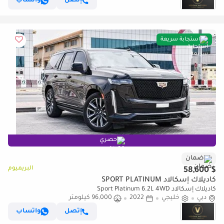
إتصل
واتساب
استجابة سريعة
حصري
ضمان
البريميوم
$ 58,600
كاديلاك إسكالاد SPORT PLATINUM
كاديلاك إسكالاد Sport Platinum 6.2L 4WD
دبي
خليجي
2022
96,000 كيلومتر
إتصل
واتساب