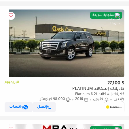
استجابة سريعة
البريميوم
$ 27,100
كاديلاك إسكالاد PLATINUM
كاديلاك إسكالاد Platinum 6.2L
دبي
خليجي
2016
98,000 كيلومتر
إتصل
واتساب