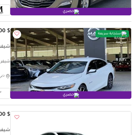
حصري
$ 11,800
استجابة سريعة
شيفروليه 
/ RIMS
دبي
حصري
$ 8,800
شيفرول