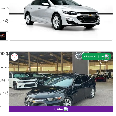
شيفرولي
دبي
$ 5,300
استجابة سريعة
شيفرول
 START
دبي
حصري