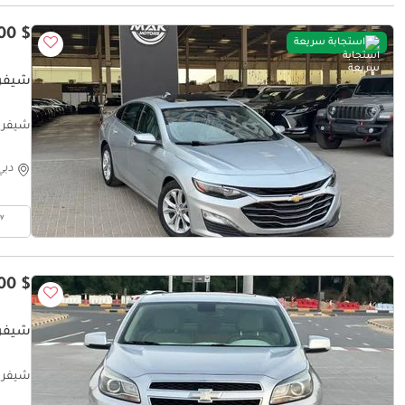
$ 7,700
استجابة سريعة
شيفرول
 START
دبي
$ 6,600
شيفرول
شيفرولي