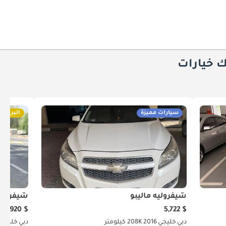
ك خيارات
سيارات مميزة
البريميو
شيفروليه ماليبو
شيفروليه
$ 5,920
$ 5,722
دبي
خليجي
2016
208K كيلومتر
دبي
خليجي