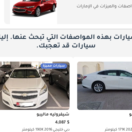
صفات والميزات في الإمارات
يارات بهذه المواصفات التي تبحث عنها. إلي
سيارات قد تعجبك.
سيارات مميزة
و
شيفروليه ماليبو
$ 4,087
20
171K كيلومتر
دبي
خليجي
2016
190K كيلومتر