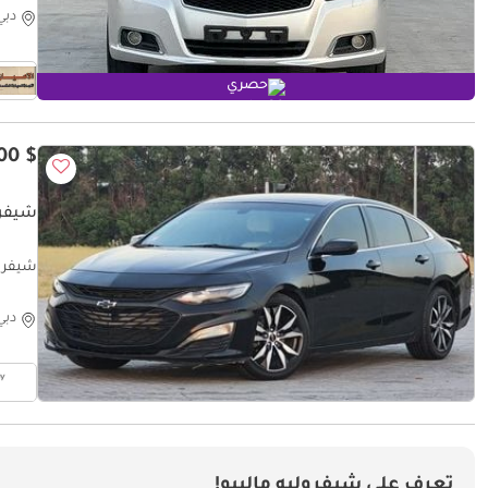
دبي
حصري
$ 4,400
شيفرول
شيفروليه 
دبي
تعرف على شيفروليه ماليبو!