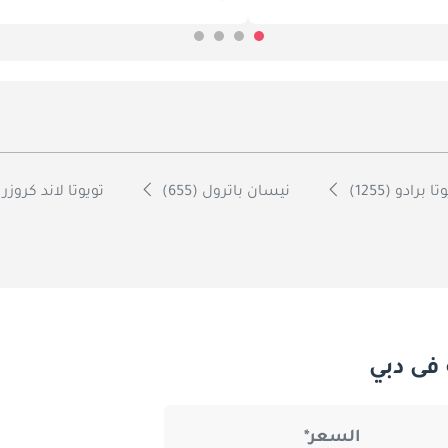
ا برادو (1255)
نيسان باترول (655)
تويوتا لاند كروزر 70 (597)
فى دبي
السعر*