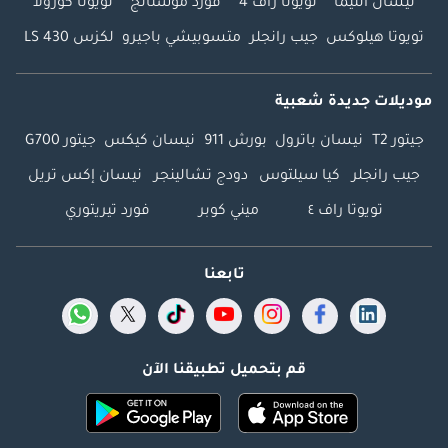
نيسان ألتيما
تويوتا راف 4
فورد موستانج
تويوتا كورولا
تويوتا هيلوكس
جيب رانجلر
متسوبيشي باجيرو
لكزس LS 430
موديلات جديدة شعبية
جيتور T2
نيسان باترول
بورش 911
نيسان كيكس
جيتور G700
جيب رانجلر
كيا سيلتوس
دودج تشالينجر
نيسان إكس تريل
تويوتا راف ٤
ميني كوبر
فورد تيريتوري
تابعنا
قم بتحميل تطبيقنا الآن