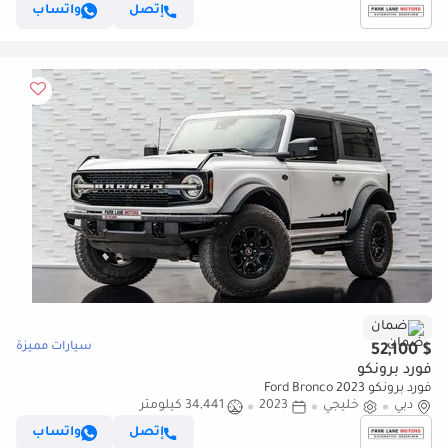
إتصل
واتساب
ضمان
سيارات مميزة
$ 52,100
فورد برونكو
فورد برونكو Ford Bronco 2023
دبي
خليجي
2023
34,441 كيلومتر
إتصل
واتساب