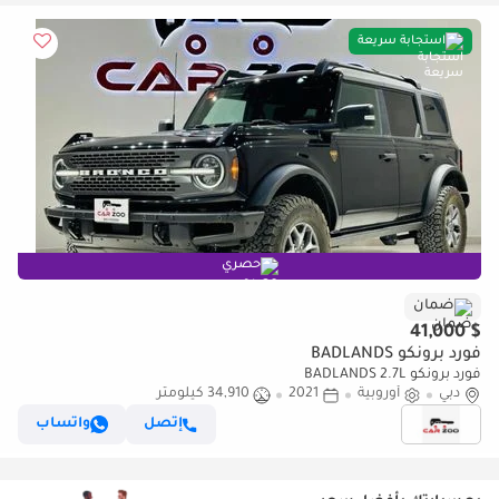
استجابة سريعة
حصري
ضمان
$ 41,000
فورد برونكو BADLANDS
فورد برونكو BADLANDS 2.7L
دبي
أوروبية
2021
34,910 كيلومتر
إتصل
واتساب