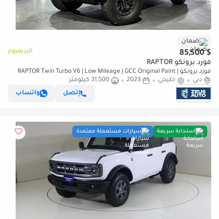
ضمان
البريميوم
$ 85,500
فورد برونكو RAPTOR
فورد برونكو RAPTOR Twin Turbo V6 | Low Mileage | GCC Original Paint |
دبي
خليجي
2023
Advanced 4x4 | Excellent Condition
31,500 كيلومتر
إتصل
واتساب
استجابة سريعة
سيارات مستعملة معتمدة