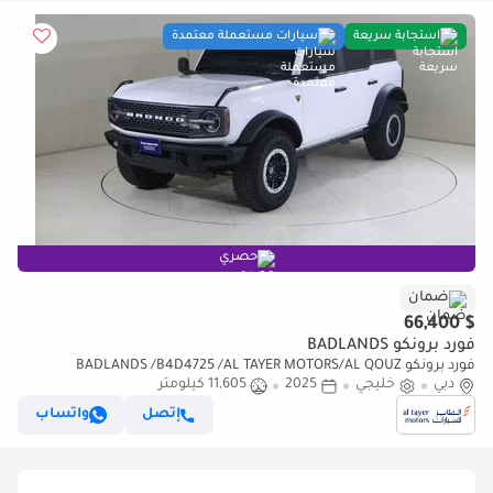
استجابة سريعة
سيارات مستعملة معتمدة
حصري
ضمان
$ 66,400
فورد برونكو BADLANDS
فورد برونكو BADLANDS /B4D4725 /AL TAYER MOTORS/AL QOUZ
دبي
SHOWROOM
خليجي
2025
11,605 كيلومتر
إتصل
واتساب