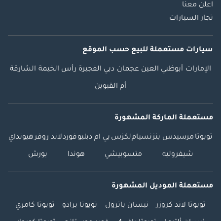
اعلن معنا
تجار السيارات
سيارات مستعملة
للبيع
حسب الموقع
الإمارات
أبوظبي
العين
عجمان
دبي
الفجيرة
رأس الخيمة
الشارقة
أم القيوين
مستعملة الماركة المشهورة
تويوتا
مرسيدس بنز
نسيام
لكزس
بي ام دبليو
فورد
لاند روفر
هيونداي
شيفروليه
متسوبيشي
هوندا
بورش
مستعملة الموديل المشهورة
تويوتا لاند كروزر
نيسان باترول
تويوتا برادو
تويوتا كامري