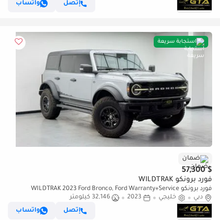
إتصل
واتساب
استجابة سريعة
ضمان
$ 57,300
فورد برونكو WILDTRAK
فورد برونكو WILDTRAK 2023 Ford Bronco, Ford Warranty+Service
دبي
خليجي
2023
Contract+Full Service History, GCC Specs.
32,146 كيلومتر
إتصل
واتساب