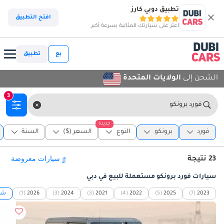
تطبيق دوبي كارز
افتح التطبيق
اعثر على سيارتك المثالية بسرعة أكبر
بع
تطبيق
الشحن إلى
الولايات المتحدة
3
فورد برونكو
جديدة
فورد
برونكو
النوع
السعر ($)
السنة
23 نتيجة
سيارات فورد برونكو مستعملة للبيع في دبي
2023
(7)
2025
(5)
2022
(4)
2021
(3)
2024
(3)
2026
(1)
شاه