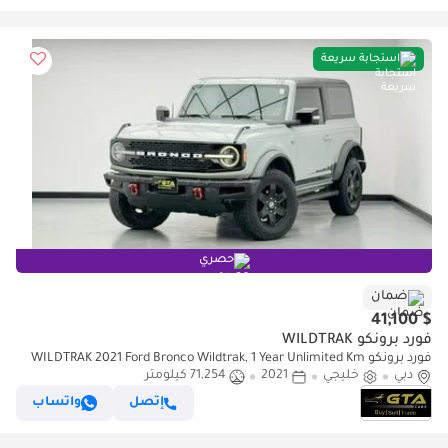
استجابة سريعة
حصري
ضمان
$ 41,100
فورد برونكو WILDTRAK
فورد برونكو WILDTRAK 2021 Ford Bronco Wildtrak, 1 Year Unlimited Km
دبي
خليجي
2021
Warranty, Excellent Condition, GCC
71,254 كيلومتر
إتصل
واتساب