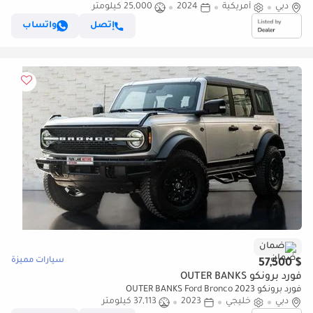
دبي
أمريكية
2024
25,000 كيلومتر
360 CAMERA / ORIGINAL FOX SUSPENSION KIT
إتصل
واتساب
ضمان
سيارات مميزة
$ 57,500
فورد برونكو OUTER BANKS
فورد برونكو OUTER BANKS Ford Bronco 2023
دبي
خليجي
2023
37,113 كيلومتر