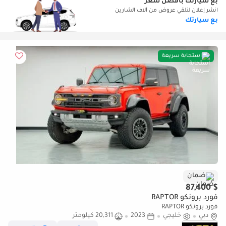
بع سيارتك بأفضل سعر
انشر إعلان لتلقي عروض من آلاف الشارين
بع سيارتك
استجابة سريعة
ضمان
$ 87,400
فورد برونكو RAPTOR
فورد برونكو RAPTOR
دبي
خليجي
2023
20,311 كيلومتر