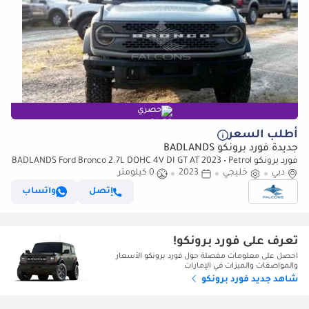
حصري
أطلب السعر
جديدة فورد برونكو BADLANDS
فورد برونكو BADLANDS Ford Bronco 2.7L DOHC 4V DI GT AT 2023 • Petrol
دبي
• Automatic (للتصدير فقط)
خليجي
2023
0 كيلومتر
إتصل
واتساب
تعرف على فورد برونكو!
احصل على معلومات مفصلة حول فورد برونكو الأسعار
والمواصفات والميزات في الإمارات
شاهد جديد فورد برونكو