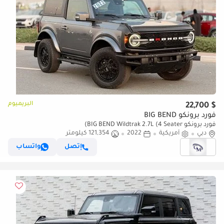
البريميوم
$ 22,700
فورد برونكو BIG BEND
فورد برونكو BIG BEND Wildtrak 2.7L (4 Seater)
دبي
أمريكية
2022
121,354 كيلومتر
إتصل
واتساب