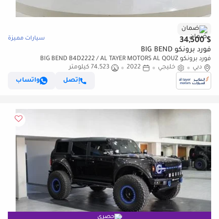
ضمان
سيارات مميزة
$ 34,500
فورد برونكو BIG BEND
فورد برونكو BIG BEND B4D2222 / AL TAYER MOTORS AL QOUZ
دبي
SHOWROOM
خليجي
2022
74,523 كيلومتر
إتصل
واتساب
حصري