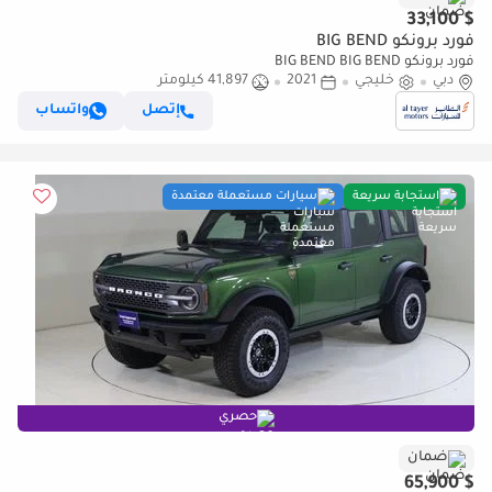
$ 33,100
فورد برونكو BIG BEND
فورد برونكو BIG BEND BIG BEND
دبي
خليجي
2021
41,897 كيلومتر
إتصل
واتساب
استجابة سريعة
سيارات مستعملة معتمدة
حصري
ضمان
$ 65,900