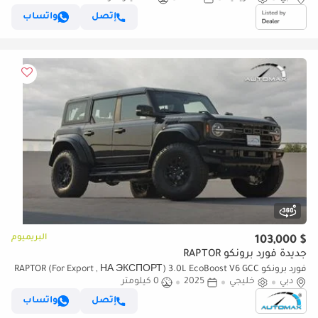
إتصل
واتساب
البريميوم
$ 103,000
جديدة فورد برونكو RAPTOR
فورد برونكو RAPTOR (For Export , НА ЭКСПОРТ) 3.0L EcoBoost V6 GCC
دبي
خليجي
2025
0 كيلومتر
2025 Без пробега
إتصل
واتساب