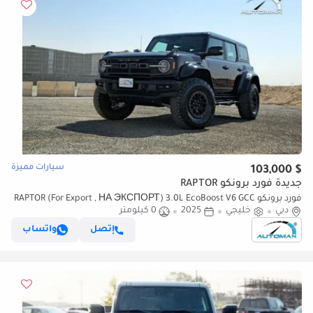
سيارات مميزة
$ 103,000
جديدة فورد برونكو RAPTOR
فورد برونكو RAPTOR (For Export , НА ЭКСПОРТ) 3.0L EcoBoost V6 GCC
دبي
خليجي
2025
0 كيلومتر
2025 Без пробега
إتصل
واتساب