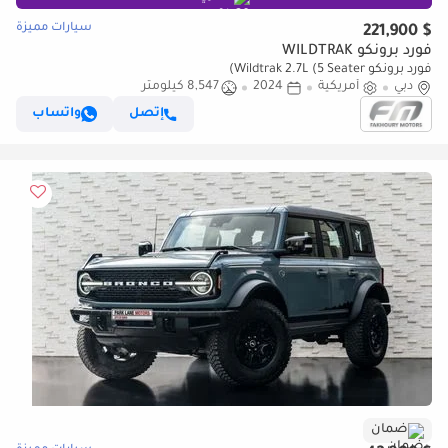
سيارات مميزة
$ 221,900
فورد برونكو WILDTRAK
فورد برونكو Wildtrak 2.7L (5 Seater)
دبي
أمريكية
2024
8,547 كيلومتر
إتصل
واتساب
ضمان