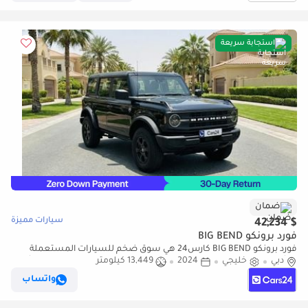
استجابة سريعة
ضمان
سيارات مميزة
$ 42,234
فورد برونكو BIG BEND
فورد برونكو BIG BEND كارس24 هي سوق ضخم للسيارات المستعملة
دبي
خليجي
2024
13,449 كيلومتر
موثوق ومضمون ٪كارس24 هي سوق ضخم للسيارات المستعملة موثوق
ومضمون
واتساب