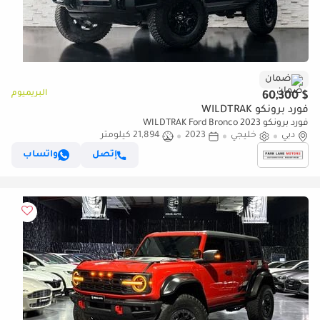
ضمان
البريميوم
$ 60,300
فورد برونكو WILDTRAK
فورد برونكو WILDTRAK Ford Bronco 2023
دبي
خليجي
2023
21,894 كيلومتر
إتصل
واتساب