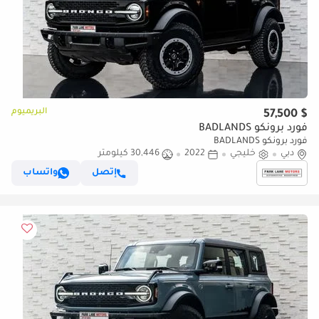
البريميوم
$ 57,500
فورد برونكو BADLANDS
فورد برونكو BADLANDS
دبي
خليجي
2022
30,446 كيلومتر
إتصل
واتساب