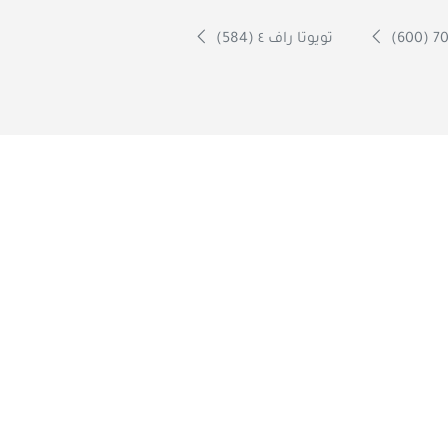
تويوتا راف ٤ (584)