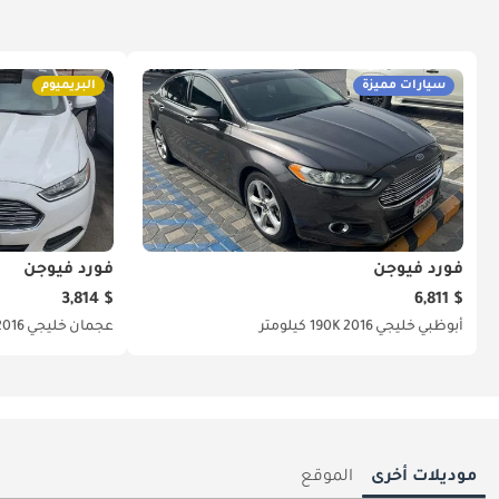
سيارات مميزة
البريميوم
فورد فيوجن
فورد فيوجن
$ 3,814
$ 6,811
أبوظبي
خليجي
2016
190K كيلومتر
عجمان
خليجي
2016
موديلات أخرى
الموقع