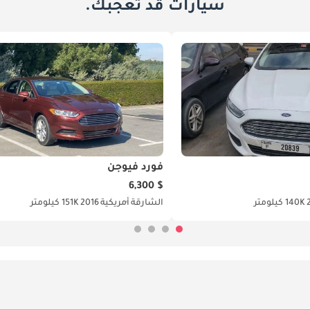
سيارات قد تعجبك.
فورد فيوجن
$ 6,300
140K كيلومتر
الشارقة
أمريكية
2016
151K كيلومتر