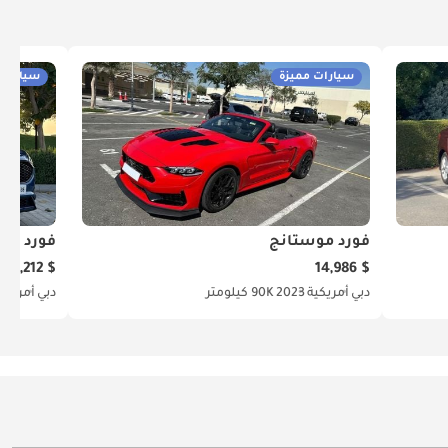
سيارات مميزة
سيارات 
فورد موستانج
فورد إدج
$ 16,212
$ 14,986
دبي
أمريكية
2023
90K كيلومتر
دبي
أمريكي