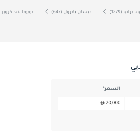
ا برادو (1279)
نيسان باترول (647)
تويوتا لاند كروزر 70 (600)
بي
السعر*
20,000