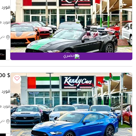
فورد 
04291
دبي
حصري
$ 18,900
فورد 
18869
دبي