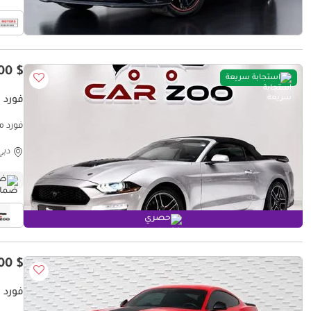
$ 16,300
استجابة سريعة
فورد م
فورد مو
دبي
ضم
حصري
$ 60,300
فورد موستا