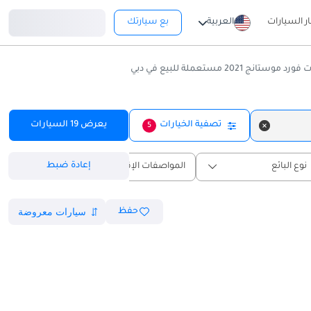
تسجيل دخول
ار السيارات
العربية
بع سيارتك
موستانج 2021 مستعملة للبيع في دبي
تصفية الخيارات
يعرض
19
السيارات
5
إعادة ضبط
نوع البائع
المواصفات الإقليمية
حفظ