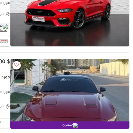
فورد موستانج
دبي
ضم
$ 24,400
فورد موست
فورد موستانج 
دبي
حصري