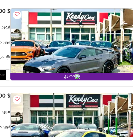
$ 20,000
فورد 
Offer!
دبي
حصري
$ 21,800
فورد 
12617