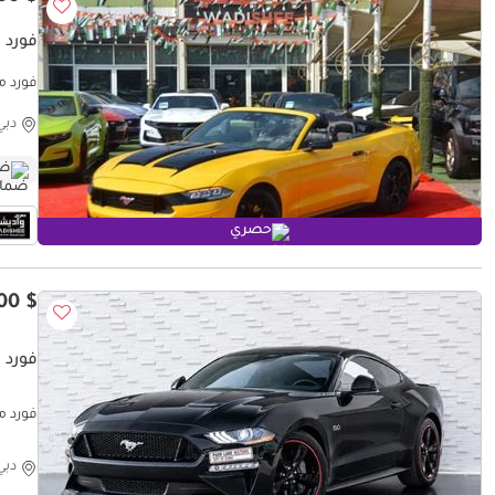
فورد م
فورد مو
دبي
ضم
حصري
$ 43,800
فورد 
فورد موستا
دبي