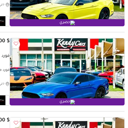
دبي
حصري
$ 18,800
فورد م
# 34917
دبي
حصري
$ 20,500