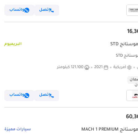
إتصل
واتساب
وستانج STD
البريميوم
ستانج STD
أمريكية
2021
121,100 كيلومتر
ان
إتصل
واتساب
نج MACH 1 PREMIUM
سيارات مميزة