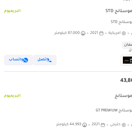
وستانج STD
البريميوم
ستانج STD
أمريكية
2021
87,000 كيلومتر
ان
إتصل
واتساب
موستانج
البريميوم
نج GT PREMIUM
خليجي
2021
44,993 كيلومتر