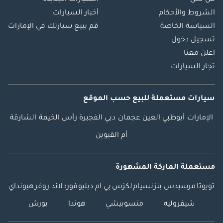
الشروط والأحكام
أخبار السيارات
السياسة الخاصة
قم ببيع سيارتك في الإمارات
تسجيل دخول
اعلن معنا
تجار السيارات
سيارات مستعملة
للبيع
حسب الموقع
الإمارات
أبوظبي
العين
عجمان
دبي
الفجيرة
رأس الخيمة
الشارقة
أم القيوين
مستعملة الماركة المشهورة
تويوتا
مرسيدس بنز
نسيام
لكزس
بي ام دبليو
فورد
لاند روفر
هيونداي
شيفروليه
متسوبيشي
هوندا
بورش