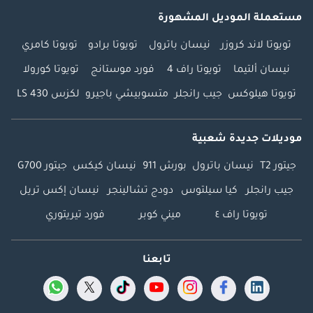
مستعملة الموديل المشهورة
تويوتا لاند كروزر
نيسان باترول
تويوتا برادو
تويوتا كامري
نيسان ألتيما
تويوتا راف 4
فورد موستانج
تويوتا كورولا
تويوتا هيلوكس
جيب رانجلر
متسوبيشي باجيرو
لكزس LS 430
موديلات جديدة شعبية
جيتور T2
نيسان باترول
بورش 911
نيسان كيكس
جيتور G700
جيب رانجلر
كيا سيلتوس
دودج تشالينجر
نيسان إكس تريل
تويوتا راف ٤
ميني كوبر
فورد تيريتوري
تابعنا