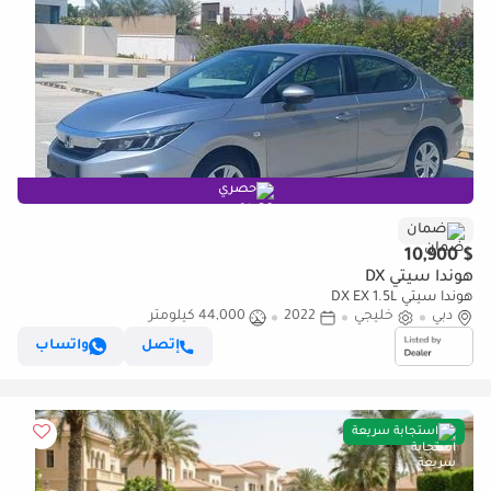
حصري
ضمان
$ 10,900
هوندا سيتي DX
هوندا سيتي DX EX 1.5L
دبي
خليجي
2022
44,000 كيلومتر
إتصل
واتساب
استجابة سريعة