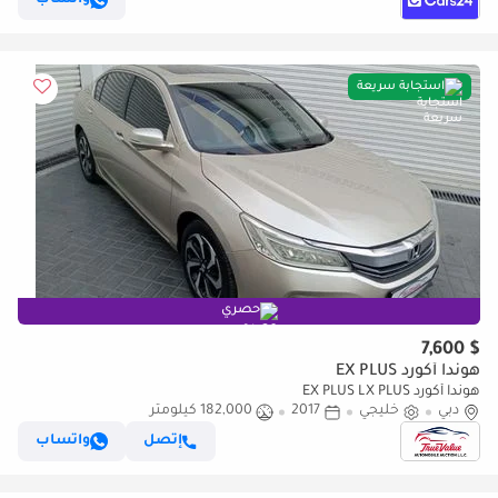
استجابة سريعة
حصري
$ 7,600
هوندا أكورد EX PLUS
هوندا أكورد EX PLUS LX PLUS
دبي
خليجي
2017
182,000 كيلومتر
إتصل
واتساب