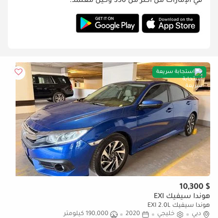
في الإمارات من أكثر من 350 وكيل معتمد.
استجابة سريعة
$ 10,300
هوندا سيفيك EXI
هوندا سيفيك EXI 2.0L
دبي
خليجي
2020
190,000 كيلومتر