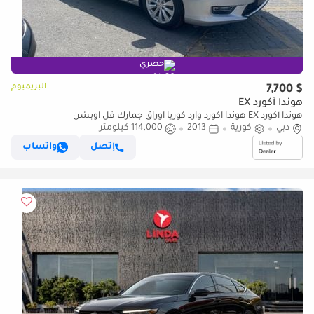
حصري
البريميوم
$ 7,700
هوندا أكورد EX
هوندا أكورد EX هوندا اكورد وارد كوريا اوراق جمارك فل اوبشن
دبي
كورية
2013
114,000 كيلومتر
إتصل
واتساب