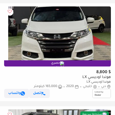
حصري
$ 8,800
هوندا أوديسي LX
هوندا أوديسي LX
دبي
خليجي
2020
165,000 كيلومتر
إتصل
واتساب
استجابة سريعة