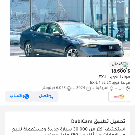
ضمان
$ 18,600
هوندا أكورد EX-L
هوندا أكورد EX-L 1.5L LX
دبي
أمريكية
2024
6,053 كيلومتر
إتصل
واتساب
تحميل تطبيق
DubiCars
استكشف أكثر من 30،000 سيارة جديدة ومستعملة للبيع