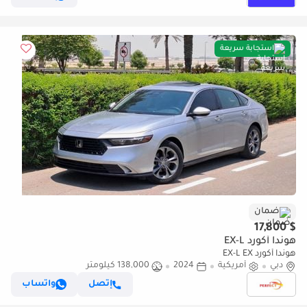
استجابة سريعة
ضمان
$ 17,800
هوندا أكورد EX-L
هوندا أكورد EX-L EX
دبي
أمريكية
2024
138,000 كيلومتر
إتصل
واتساب