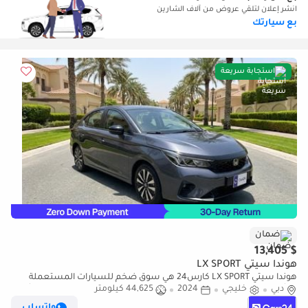
انشر إعلان لتلقي عروض من آلاف الشارين
بع سيارتك
استجابة سريعة
ضمان
$ 13,405
هوندا سيتي LX SPORT
هوندا سيتي LX SPORT كارس24 هي سوق ضخم للسيارات المستعملة
دبي
خليجي
2024
44,625 كيلومتر
موثوق ومضمون ٪كارس24 هي سوق ضخم للسيارات المستعملة موثوق
ومضمون
واتساب