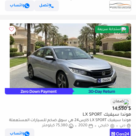
إتصل
واتساب
استجابة سريعة
ضمان
$ 14,550
هوندا سيفيك LX SPORT
هوندا سيفيك LX SPORT كارس24 هي سوق ضخم للسيارات المستعملة
دبي
خليجي
2020
75,380 كيلومتر
موثوق ومضمون ٪كارس24 هي سوق ضخم للسيارات المستعملة موثوق
ومضمون
واتساب