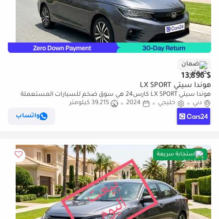
ضمان
$ 13,896
هوندا سيتي LX SPORT
هوندا سيتي LX SPORT كارس24 هي سوق ضخم للسيارات المستعملة
دبي
خليجي
2024
39,215 كيلومتر
موثوق ومضمون ٪كارس24 هي سوق ضخم للسيارات المستعملة موثوق
ومضمون
واتساب
استجابة سريعة