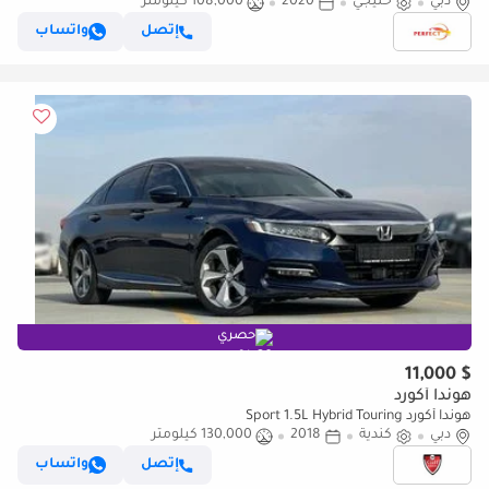
دبي
خليجي
2020
108,000 كيلومتر
إتصل
واتساب
حصري
$ 11,000
هوندا أكورد
هوندا أكورد Sport 1.5L Hybrid Touring
دبي
كندية
2018
130,000 كيلومتر
إتصل
واتساب