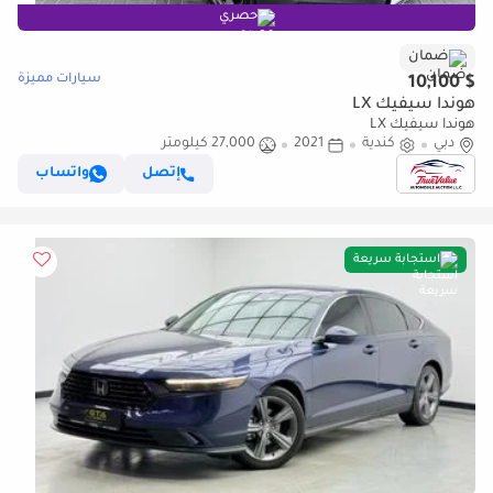
حصري
ضمان
سيارات مميزة
$ 10,100
هوندا سيفيك LX
هوندا سيفيك LX
دبي
كندية
2021
27,000 كيلومتر
إتصل
واتساب
استجابة سريعة