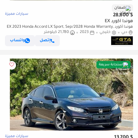
ضمان
سيارات مميزة
$ 28,800
هوندا أكورد EX
هوندا أكورد EX 2023 Honda Accord LX Sport, Sep/2028 Honda Warranty,
دبي
خليجي
2023
Full Honda Service History, GCC
21,780 كيلومتر
إتصل
واتساب
استجابة سريعة
سيارات مميزة
$ 13,700