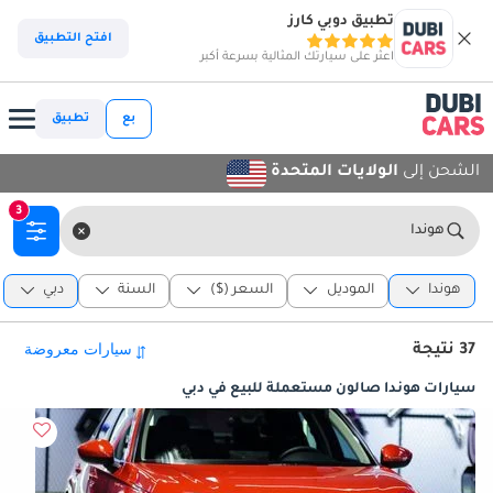
تطبيق دوبي كارز
افتح التطبيق
اعثر على سيارتك المثالية بسرعة أكبر
بع
تطبيق
الشحن إلى
الولايات المتحدة
3
هوندا
هوندا
الموديل
السعر ($)
السنة
دبي
37 نتيجة
سيارات هوندا صالون مستعملة للبيع في دبي