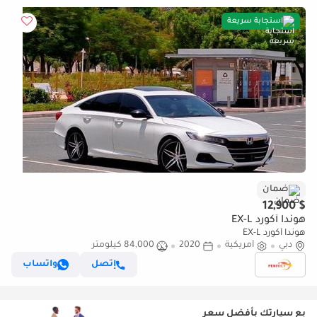
استجابة سريعة
ضمان
$ 12,900
هوندا أكورد EX-L
هوندا أكورد EX-L
دبي
أمريكية
2020
84,000 كيلومتر
إتصل
واتساب
بع سيارتك بأفضل سعر