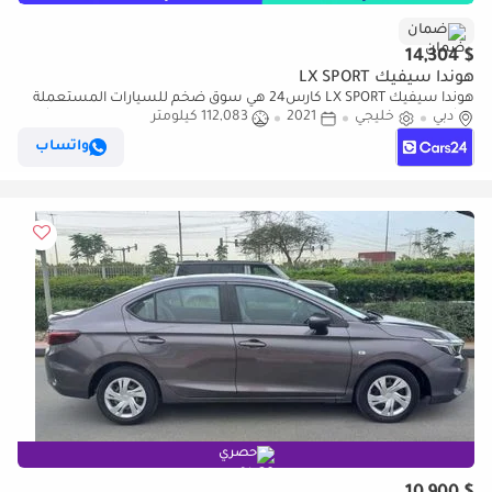
ضمان
$ 14,304
هوندا سيفيك LX SPORT
هوندا سيفيك LX SPORT كارس24 هي سوق ضخم للسيارات المستعملة
دبي
خليجي
2021
112,083 كيلومتر
موثوق ومضمون ٪كارس24 هي سوق ضخم للسيارات المستعملة موثوق
ومضمون
واتساب
حصري