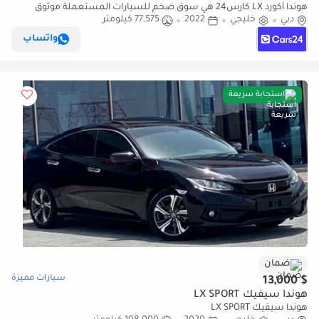
هوندا أكورد LX كارس24 هي سوق ضخم للسيارات المستعملة موثوق
دبي
خليجي
2022
77,575 كيلومتر
ومضمون ٪كارس24 هي سوق ضخم للسيارات المستعملة موثوق
ومضمون
واتساب
استجابة سريعة
ضمان
سيارات مميزة
$ 13,000
هوندا سيفيك LX SPORT
هوندا سيفيك LX SPORT