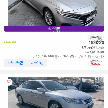
حصري
ضمان
البريميوم
$ 16,400
هوندا أكورد LX
هوندا أكورد LX
دبي
خليجي
2022
87,000 كيلومتر
إتصل
واتساب