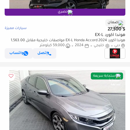
حصري
ضمان
سيارات مميزة
$ 27,300
هوندا أكورد EX-L
هوندا أكورد EX-L Honda Accord 2024 مواصفات خليجية مقابل 1,563.00
AED شهريًا
دبي
خليجي
2024
59,000 كيلومتر
إتصل
واتساب
استجابة سريعة