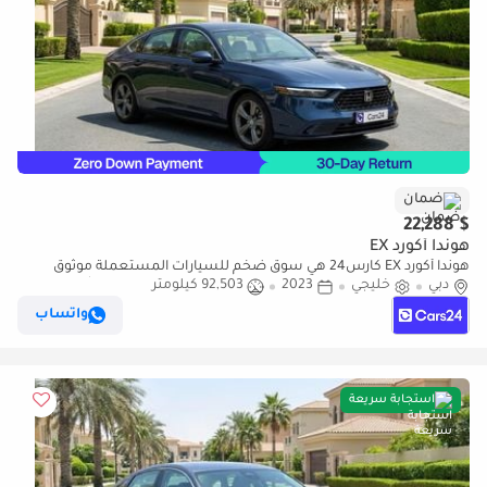
ضمان
$ 22,288
هوندا أكورد EX
هوندا أكورد EX كارس24 هي سوق ضخم للسيارات المستعملة موثوق
دبي
خليجي
2023
92,503 كيلومتر
ومضمون ٪كارس24 هي سوق ضخم للسيارات المستعملة موثوق
ومضمون
واتساب
استجابة سريعة