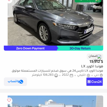
ضمان
$ 15,912
هوندا أكورد LX
هوندا أكورد LX كارس24 هي سوق ضخم للسيارات المستعملة موثوق
دبي
خليجي
2022
106,283 كيلومتر
ومضمون ٪كارس24 هي سوق ضخم للسيارات المستعملة موثوق
ومضمون
واتساب