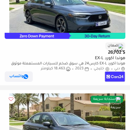
ضمان
$ 26,702
هوندا أكورد EX-L
هوندا أكورد EX-L كارس24 هي سوق ضخم للسيارات المستعملة موثوق
دبي
خليجي
2023
18,463 كيلومتر
ومضمون ٪كارس24 هي سوق ضخم للسيارات المستعملة موثوق
ومضمون
واتساب
استجابة سريعة