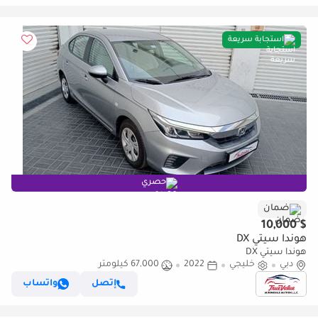
استجابة سريعة
حصري
ضمان
$ 10,000
هوندا سيتي DX
هوندا سيتي DX
دبي
خليجي
2022
67,000 كيلومتر
إتصل
واتساب