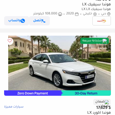
هوندا سيفيك LX
هوندا سيفيك LX LX
دبي
خليجي
2020
108,000 كيلومتر
إتصل
واتساب
استجابة سريعة
ضمان
سيارات مميزة
$ 17,629
هوندا أكورد LX