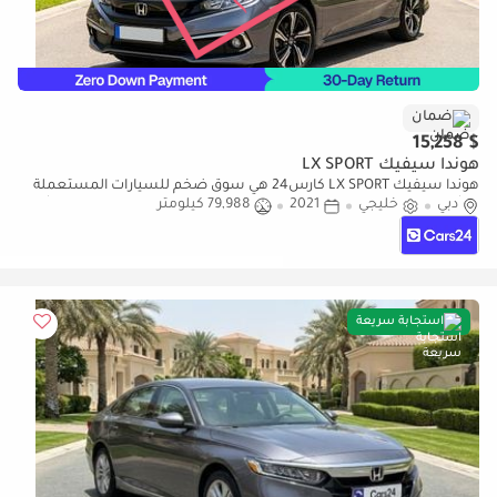
ضمان
$ 15,258
هوندا سيفيك LX SPORT
هوندا سيفيك LX SPORT كارس24 هي سوق ضخم للسيارات المستعملة
دبي
خليجي
2021
79,988 كيلومتر
موثوق ومضمون ٪كارس24 هي سوق ضخم للسيارات المستعملة موثوق
ومضمون
استجابة سريعة