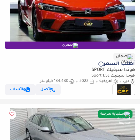
حصري
ضمان
أطلب السعر
هوندا سيفيك SPORT
هوندا سيفيك Sport 1.5L
دبي
أمريكية
2022
134,430 كيلومتر
إتصل
واتساب
استجابة سريعة