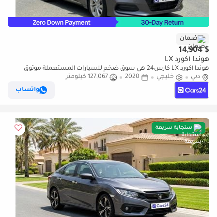
ضمان
$ 14,904
هوندا أكورد LX
هوندا أكورد LX كارس24 هي سوق ضخم للسيارات المستعملة موثوق
دبي
خليجي
2020
127,067 كيلومتر
ومضمون ٪كارس24 هي سوق ضخم للسيارات المستعملة موثوق
ومضمون
واتساب
استجابة سريعة