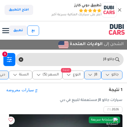
تطبيق دوبي كارز
افتح التطبيق
اعثر على سيارتك المثالية بسرعة أكبر
بع
تطبيق
الشحن إلى
الولايات المتحدة
3
جاكو J8
جديدة
جاكو
J8
النوع
السعر ($)
السنة
دبي
1 نتيجة
سيارات جاكو J8 مستعملة للبيع في دبي
(1)
2026
استجابة سريعة