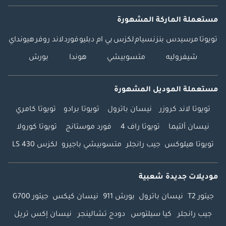
مستعملة الماركة المشهورة
تويوتا
مرسيدس بنز
نسيام
لكزس
بي ام دبليو
فورد
لاند روفر
هيونداي
شيفروليه
متسوبيشي
هوندا
بورش
مستعملة الموديل المشهورة
تويوتا لاند كروزر
نيسان باترول
تويوتا برادو
تويوتا كامري
نيسان ألتيما
تويوتا راف 4
فورد موستانج
تويوتا كورولا
تويوتا هيلوكس
جيب رانجلر
متسوبيشي باجيرو
لكزس LS 430
موديلات جديدة شعبية
جيتور T2
نيسان باترول
بورش 911
نيسان كيكس
جيتور G700
جيب رانجلر
كيا سيلتوس
دودج تشالينجر
نيسان إكس تريل