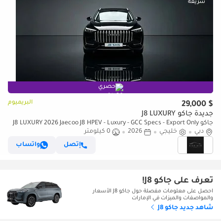
حصري
البريميوم
$ 29,000
جديدة جاكو J8 LUXURY
جاكو J8 LUXURY 2026 Jaecoo J8 HPEV - Luxury - GCC Specs - Export Only
دبي
خليجي
2026
0 كيلومتر
إتصل
واتساب
تعرف على جاكو J8!
احصل على معلومات مفصلة حول جاكو J8 الأسعار
والمواصفات والميزات في الإمارات
شاهد جديد جاكو J8