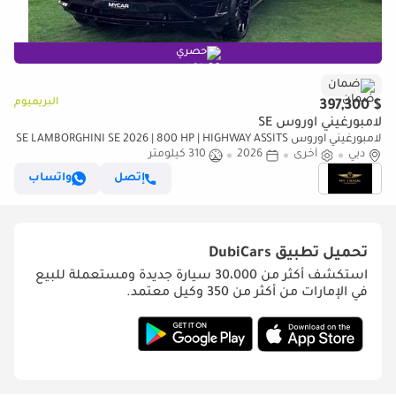
حصري
ضمان
البريميوم
$ 397,300
لامبورغيني اوروس SE
لامبورغيني اوروس SE LAMBORGHINI SE 2026 | 800 HP | HIGHWAY ASSITS
دبي
أخرى
2026
310 كيلومتر
| NIGHT VISION | HEAD UP | FULL OPTION
إتصل
واتساب
تحميل تطبيق
DubiCars
استكشف أكثر من 30،000 سيارة جديدة ومستعملة للبيع
في الإمارات من أكثر من 350 وكيل معتمد.