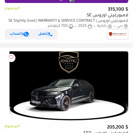
البريميوم
$ 315,100
لامبورغيني اوروس SE
لامبورغيني اوروس SE Slightly Used | WARRANTY & SERVICE CONTRACT |
دبي
يابانية
FULL CARBON FIBER | 2025
2025
700 كيلومتر
إتصل
واتساب
البريميوم
$ 205,200