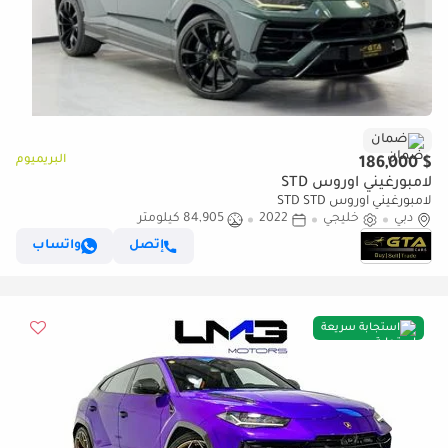
ضمان
البريميوم
$ 186,000
لامبورغيني اوروس STD
لامبورغيني اوروس STD STD
دبي
خليجي
2022
84,905 كيلومتر
إتصل
واتساب
استجابة سريعة