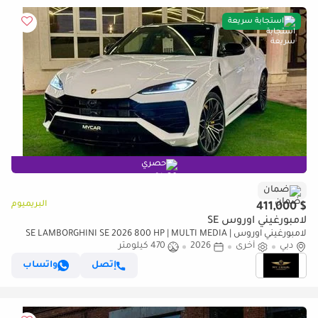
استجابة سريعة
حصري
ضمان
البريميوم
$ 411,000
لامبورغيني اوروس SE
لامبورغيني اوروس SE LAMBORGHINI SE 2026 800 HP | MULTI MEDIA |
دبي
أخرى
2026
470 كيلومتر
NIGHT VISION | HEAD UP | HIGHWAY PAKET | FULL OPTION
إتصل
واتساب