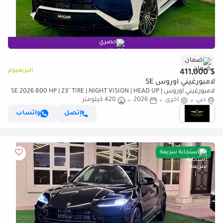
حصري
ضمان
البريميوم
$ 411,000
لامبورغيني اوروس SE
لامبورغيني اوروس SE 2026 800 HP | 23" TIRE | NIGHT VISION | HEAD UP |
دبي
أخرى
2026
HIGHWAY PAKET | FULL OPTION
420 كيلومتر
إتصل
واتساب
استجابة سريعة