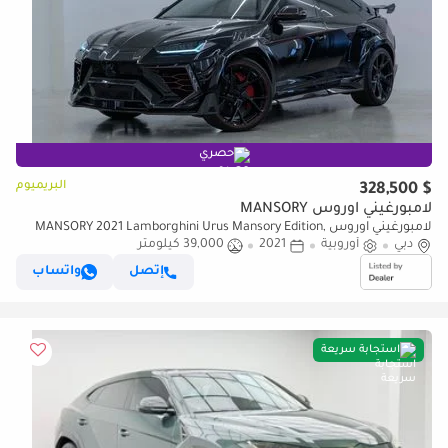
حصري
البريميوم
$ 328,500
لامبورغيني اوروس MANSORY
لامبورغيني اوروس MANSORY 2021 Lamborghini Urus Mansory Edition,
دبي
أوروبية
2021
39,000 كيلومتر
Fully Carbon Fiber, Excellent Condition, European Specs
إتصل
واتساب
استجابة سريعة