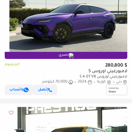
حصري
البريميوم
$ 280,800
لامبورغيني اوروس S
لامبورغيني اوروس S 4.0T V8
دبي
كورية
2024
70,000 كيلومتر
إتصل
واتساب