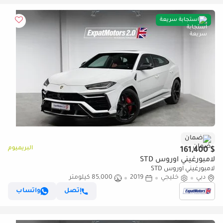
استجابة سريعة
ضمان
البريميوم
$ 161,400
لامبورغيني اوروس STD
لامبورغيني اوروس STD
دبي
خليجي
2019
85,000 كيلومتر
إتصل
واتساب