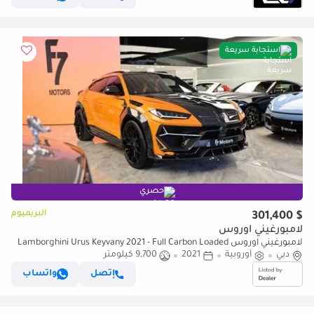
استجابة سريعة
حصري
البريميوم
$ 301,400
لامبورغيني اوروس
لامبورغيني اوروس Lamborghini Urus Keyvany 2021 - Full Carbon Loaded
دبي
أوروبية
2021
9,700 كيلومتر
إتصل
واتساب