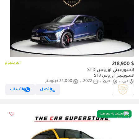
البريميوم
$ 218,900
لامبورغيني اوروس STD
لامبورغيني اوروس STD
دبي
أخرى
2022
24,000 كيلومتر
إتصل
واتساب
استجابة سريعة