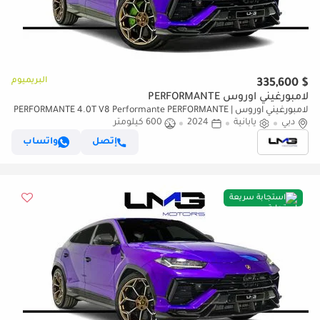
البريميوم
$ 335,600
لامبورغيني اوروس PERFORMANTE
لامبورغيني اوروس PERFORMANTE 4.0T V8 Performante PERFORMANTE |
دبي
يابانية
2024
600 كيلومتر
FULL CARBON INT/EXT | EXTENDED PERFORMANTE TRIM | SUNSHINE
PACKAGE
إتصل
واتساب
استجابة سريعة