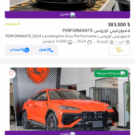
حصري
البريميوم
$ 383,300
لامبورغيني اوروس PERFORMANTE
لامبورغيني اوروس PERFORMANTE 2024 Lamborghini Urus Performante |
دبي
أوروبية
2024
4,000 كيلومتر
4.0L Twin-Turbo V8 | 666 CV | 4,000 KM | Dealer Warranty
إتصل
واتساب
استجابة سريعة
حصري