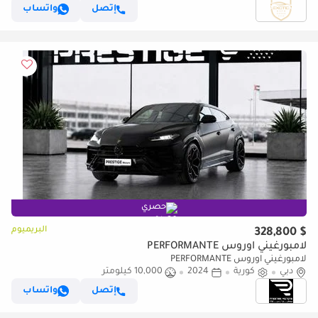
إتصل
واتساب
حصري
البريميوم
$ 328,800
لامبورغيني اوروس PERFORMANTE
لامبورغيني اوروس PERFORMANTE
دبي
كورية
2024
10,000 كيلومتر
إتصل
واتساب