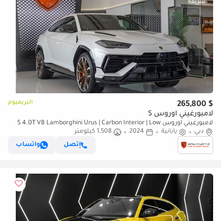
البريميوم
$ 265,800
لامبورغيني اوروس S
لامبورغيني اوروس S 4.0T V8 Lamborghini Urus | Carbon Interior | Low
دبي
يابانية
2024
Mileage 2024 (Warranty Available)
1,508 كيلومتر
إتصل
واتساب