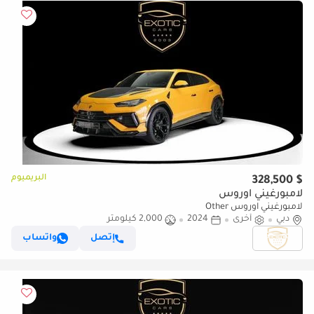
البريميوم
$ 328,500
لامبورغيني اوروس
لامبورغيني اوروس Other
دبي
أخرى
2024
2,000 كيلومتر
إتصل
واتساب