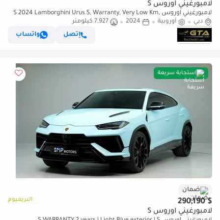
لامبورغيني اوروس S
لامبورغيني اوروس S 2024 Lamborghini Urus S, Warranty, Very Low Km,
دبي
أوروبية
2024
7,927 كيلومتر
Fully Loaded, Excellent Condition, European
إتصل
واتساب
استجابة سريعة
ضمان
البريميوم
$ 290,190
لامبورغيني اوروس S