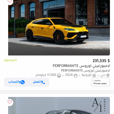
البريميوم
$ 231,335
لامبورغيني اوروس PERFORMANTE
لامبورغيني اوروس PERFORMANTE
دبي
أوروبية
2024
11,500 كيلومتر
إتصل
واتساب