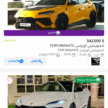
حصري
البريميوم
$ 342,500
لامبورغيني اوروس PERFORMANTE
لامبورغيني اوروس PERFORMANTE
دبي
كورية
2024
824 كيلومتر
إتصل
واتساب
استجابة سريعة