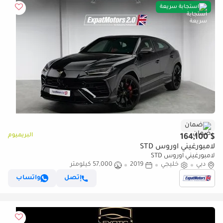
استجابة سريعة
ضمان
البريميوم
$ 164,100
لامبورغيني اوروس STD
لامبورغيني اوروس STD
دبي
خليجي
2019
57,000 كيلومتر
إتصل
واتساب