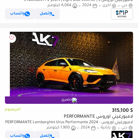
لامبورغيني اوروس S WARRANTY 2 years | Light Blue exterior | S
دبي
أخرى
2024
6,064 كيلومتر
إتصل
واتساب
حصري
البريميوم
$ 315,100
لامبورغيني اوروس PERFORMANTE
لامبورغيني اوروس PERFORMANTE Lamborghini Urus Performante 2024 -
دبي
يابانية
Brand new | Finance available
2024
1,900 كيلومتر
إتصل
واتساب