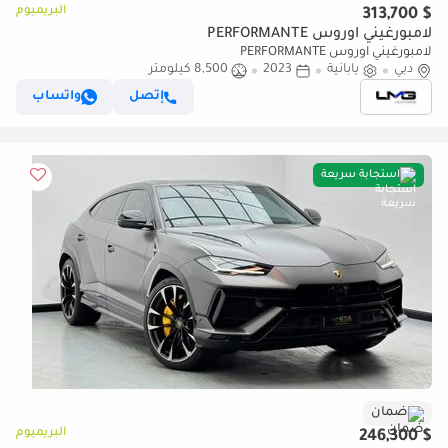
البريميوم
$ 313,700
لامبورغيني اوروس PERFORMANTE
لامبورغيني اوروس PERFORMANTE
دبي
يابانية
2023
8,500 كيلومتر
إتصل
واتساب
استجابة سريعة
ضمان
البريميوم
$ 246,300