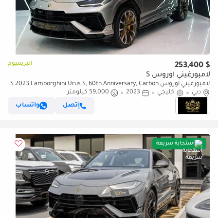
البريميوم
$ 253,400
لامبورغيني اوروس S
لامبورغيني اوروس S 2023 Lamborghini Urus S, 60th Anniversary, Carbon
دبي
خليجي
2023
Interior, Rear Entertainment, GCC Specs!!
59,000 كيلومتر
إتصل
واتساب
استجابة سريعة