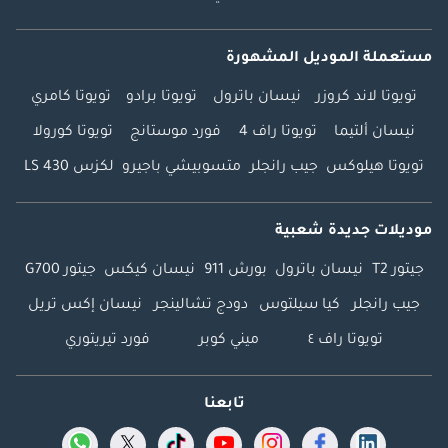
مستعملة الموديل المشهورة
تويوتا لاند كروزر
نيسان باترول
تويوتا برادو
تويوتا كامري
نيسان ألتيما
تويوتا راف 4
فورد موستانج
تويوتا كورولا
تويوتا هيلوكس
جيب رانجلر
متسوبيشي باجيرو
لكزس LS 430
موديلات جديدة شعبية
جيتور T2
نيسان باترول
بورش 911
نيسان كيكس
جيتور G700
جيب رانجلر
كيا سيلتوس
دودج تشالينجر
نيسان إكس تريل
تويوتا راف ٤
ميني كوبر
فورد تيريتوري
تابعنا