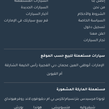
إتصل بنا
السيارات المستعملة
من نحن
السيارات الجديدة
الشروط والأحكام
أخبار السيارات
السياسة الخاصة
قم ببيع سيارتك في الإمارات
تسجيل دخول
اعلن معنا
تجار السيارات
سيارات مستعملة
للبيع
حسب الموقع
الإمارات
أبوظبي
العين
عجمان
دبي
الفجيرة
رأس الخيمة
الشارقة
أم القيوين
مستعملة الماركة المشهورة
تويوتا
مرسيدس بنز
نسيام
لكزس
بي ام دبليو
فورد
لاند روفر
هيونداي
شيفروليه
متسوبيشي
هوندا
بورش