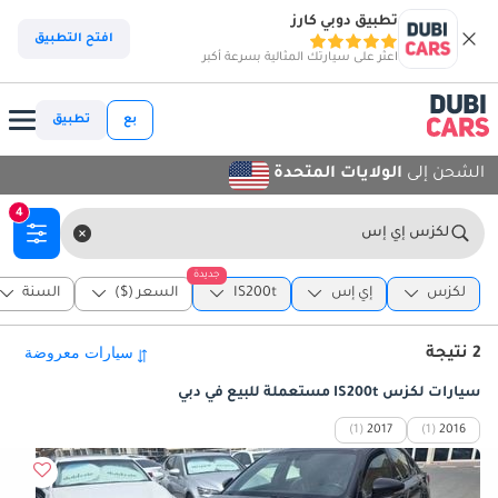
تطبيق دوبي كارز
افتح التطبيق
اعثر على سيارتك المثالية بسرعة أكبر
بع
تطبيق
الشحن إلى
الولايات المتحدة
4
لكزس إي إس
جديدة
لكزس
إي إس
IS200t
السعر ($)
السنة
2 نتيجة
سيارات لكزس IS200t مستعملة للبيع في دبي
(1)
2017
(1)
2016