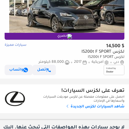
حصري
سيارات مميزة
$ 14,500
لكزس IS200t F SPORT
لكزس IS200t F SPORT
دبي
أمريكية
2017
88,000 كيلومتر
إتصل
واتساب
تعرف على لكزس السيارات!
احصل على معلومات مفصلة عن لكزس موديلات السيارات
وأسعارها في الإمارات
شاهد السيارات لكزس الجديدة
لا يوجد سيارات بهذه المواصفات التي تبحث عنها. إليك