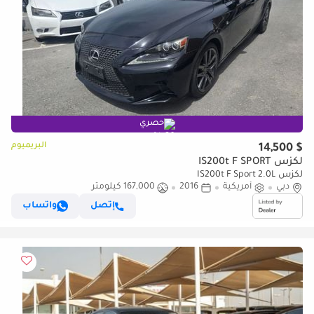
حصري
البريميوم
$ 14,500
لكزس IS200t F SPORT
لكزس IS200t F Sport 2.0L
دبي
أمريكية
2016
167,000 كيلومتر
إتصل
واتساب