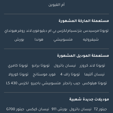
أم القيوين
مستعملة الماركة المشهورة
تويوتا
مرسيدس بنز
نسيام
لكزس
بي ام دبليو
فورد
لاند روفر
هيونداي
شيفروليه
متسوبيشي
هوندا
بورش
مستعملة الموديل المشهورة
تويوتا لاند كروزر
نيسان باترول
تويوتا برادو
تويوتا كامري
نيسان ألتيما
تويوتا راف 4
فورد موستانج
تويوتا كورولا
تويوتا هيلوكس
جيب رانجلر
متسوبيشي باجيرو
لكزس LS 430
موديلات جديدة شعبية
جيتور T2
نيسان باترول
بورش 911
نيسان كيكس
جيتور G700