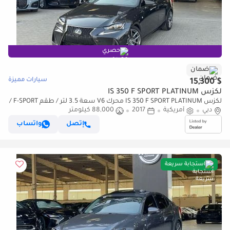
حصري
ضمان
سيارات مميزة
$ 15,300
لكزس IS 350 F SPORT PLATINUM
لكزس IS 350 F SPORT PLATINUM محرك V6 سعة 3.5 لتر / طقم F-SPORT /
دبي
أمريكية
2017
88,000 كيلومتر
استهلاك منخفض للموارد / رادار / قراءة المسار / مقاعد تبريد وتدفئ
إتصل
واتساب
استجابة سريعة