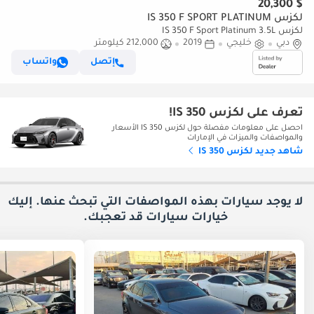
$ 20,300
لكزس IS 350 F SPORT PLATINUM
لكزس IS 350 F Sport Platinum 3.5L
دبي
خليجي
2019
212,000 كيلومتر
إتصل
واتساب
تعرف على لكزس IS 350!
احصل على معلومات مفصلة حول لكزس IS 350 الأسعار
والمواصفات والميزات في الإمارات
شاهد جديد لكزس IS 350
لا يوجد سيارات بهذه المواصفات التي تبحث عنها. إليك
خيارات
سيارات قد تعجبك.