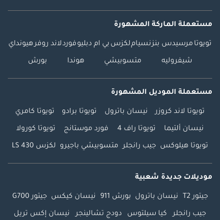
مستعملة الماركة المشهورة
تويوتا
مرسيدس بنز
نسيام
لكزس
بي ام دبليو
فورد
لاند روفر
هيونداي
شيفروليه
متسوبيشي
هوندا
بورش
مستعملة الموديل المشهورة
تويوتا لاند كروزر
نيسان باترول
تويوتا برادو
تويوتا كامري
نيسان ألتيما
تويوتا راف 4
فورد موستانج
تويوتا كورولا
تويوتا هيلوكس
جيب رانجلر
متسوبيشي باجيرو
لكزس LS 430
موديلات جديدة شعبية
جيتور T2
نيسان باترول
بورش 911
نيسان كيكس
جيتور G700
جيب رانجلر
كيا سيلتوس
دودج تشالينجر
نيسان إكس تريل