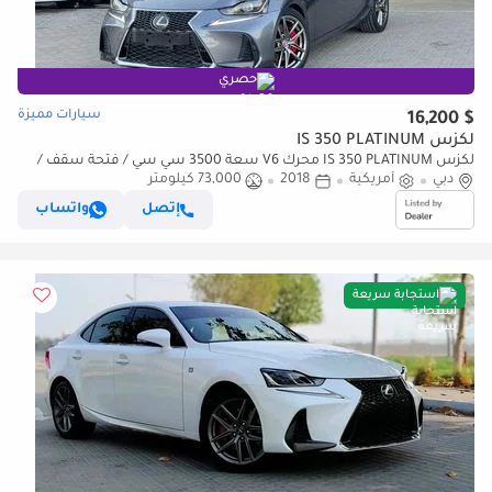
حصري
سيارات مميزة
$ 16,200
لكزس IS 350 PLATINUM
لكزس IS 350 PLATINUM محرك V6 سعة 3500 سي سي / فتحة سقف /
دبي
أمريكية
2018
73,000 كيلومتر
رادار / نظام المساعدة على البقاء في المسار / شاشة كبيرة
إتصل
واتساب
استجابة سريعة