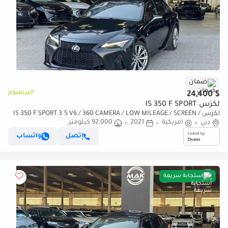
ضمان
البريميوم
$ 24,400
لكزس IS 350 F SPORT
لكزس IS 350 F SPORT 3.5 V6 / 360 CAMERA / LOW MILEAGE / SCREEN /
دبي
أمريكية
COOLING AND HEATING SEATS
2021
92,000 كيلومتر
إتصل
واتساب
استجابة سريعة