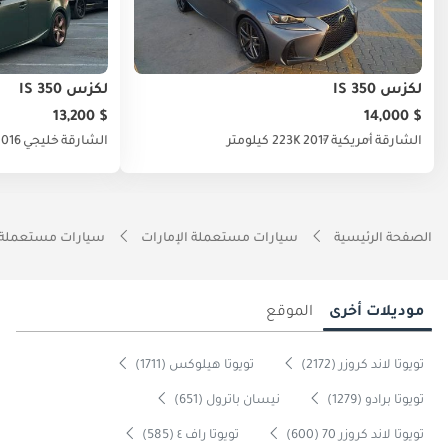
لكزس IS 350
لكزس IS 350
$ 13,200
$ 14,000
الشارقة
أمريكية
2017
223K كيلومتر
الشارقة
خليجي
2016
الصفحة الرئيسية
سيارات مستعملة الإمارات
سيارات مستعملة 
موديلات أخرى
الموقع
تويوتا لاند كروزر (2172)
تويوتا هيلوكس (1711)
تويوتا برادو (1279)
نيسان باترول (651)
تويوتا لاند كروزر 70 (600)
تويوتا راف ٤ (585)