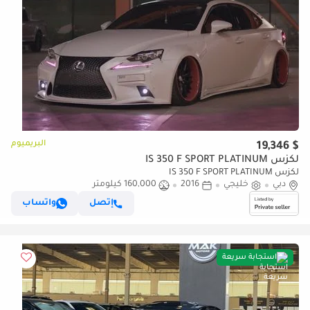
البريميوم
$ 19,346
لكزس IS 350 F SPORT PLATINUM
لكزس IS 350 F SPORT PLATINUM
دبي
خليجي
2016
160,000 كيلومتر
إتصل
واتساب
استجابة سريعة