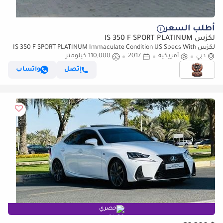
أطلب السعر
لكزس IS 350 F SPORT PLATINUM
لكزس IS 350 F SPORT PLATINUM Immaculate Condition US Specs With
دبي
Maroon Interior V6
أمريكية
2017
110,000 كيلومتر
إتصل
واتساب
حصري