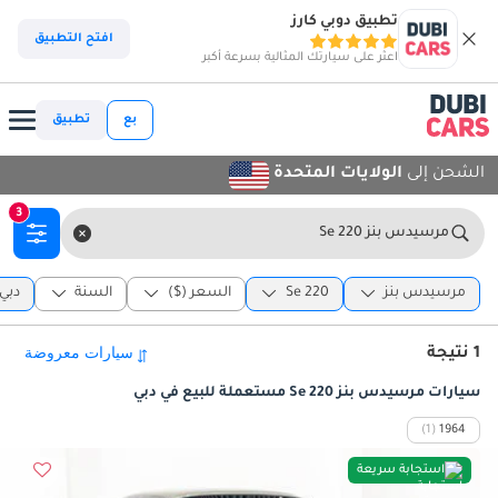
تطبيق دوبي كارز
افتح التطبيق
اعثر على سيارتك المثالية بسرعة أكبر
بع
تطبيق
الشحن إلى
الولايات المتحدة
3
مرسيدس بنز 220 Se
مرسيدس بنز
220 Se
السعر ($)
السنة
دبي
1 نتيجة
سيارات مرسيدس بنز 220 Se مستعملة للبيع في دبي
(1)
1964
استجابة سريعة