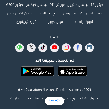
جيتور T2
نيسان باترول
بورش 911
نيسان كيكس
جيتور G700
جيب رانجلر
كيا سيلتوس
دودج تشالينجر
نيسان إكس تريل
تويوتا راف ٤
ميني كوبر
فورد تيريتوري
تابعنا
قم بتحميل تطبيقنا الآن
Dubicars.com @ 2026. جميع الحقوق محفوظة.
العنوان: 2114 ، برج شذى ، المدينة الإعلامية ، دبي ، الإمارات
حفظ