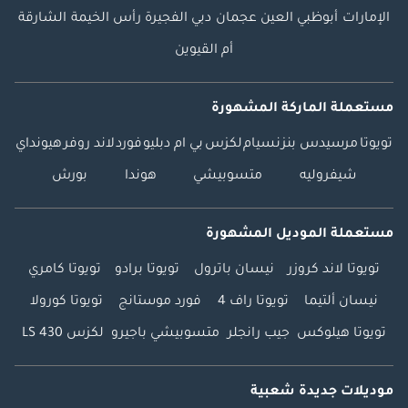
الإمارات
أبوظبي
العين
عجمان
دبي
الفجيرة
رأس الخيمة
الشارقة
أم القيوين
مستعملة الماركة المشهورة
تويوتا
مرسيدس بنز
نسيام
لكزس
بي ام دبليو
فورد
لاند روفر
هيونداي
شيفروليه
متسوبيشي
هوندا
بورش
مستعملة الموديل المشهورة
تويوتا لاند كروزر
نيسان باترول
تويوتا برادو
تويوتا كامري
نيسان ألتيما
تويوتا راف 4
فورد موستانج
تويوتا كورولا
تويوتا هيلوكس
جيب رانجلر
متسوبيشي باجيرو
لكزس LS 430
موديلات جديدة شعبية