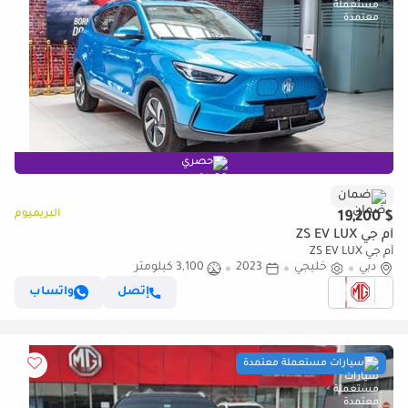
حصري
ضمان
البريميوم
$ 19,200
أم جي ZS EV LUX
أم جي ZS EV LUX
دبي
خليجي
2023
3,100 كيلومتر
إتصل
واتساب
سيارات مستعملة معتمدة