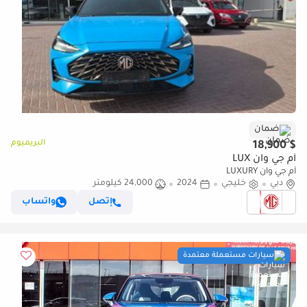
ضمان
البريميوم
$ 18,900
أم جي وان LUX
أم جي وان LUXURY
دبي
خليجي
2024
24,000 كيلومتر
إتصل
واتساب
سيارات مستعملة معتمدة