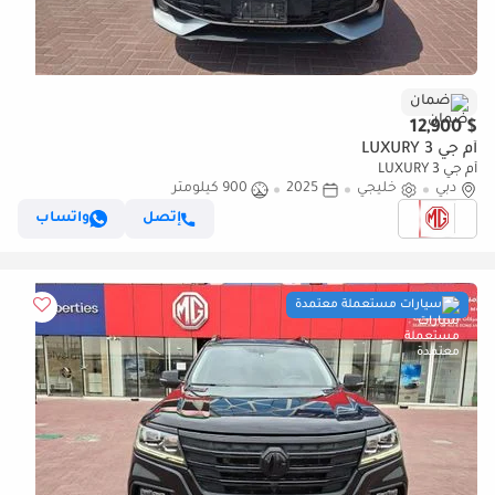
ضمان
$ 12,900
أم جي 3 LUXURY
أم جي 3 LUXURY
دبي
خليجي
2025
900 كيلومتر
إتصل
واتساب
سيارات مستعملة معتمدة