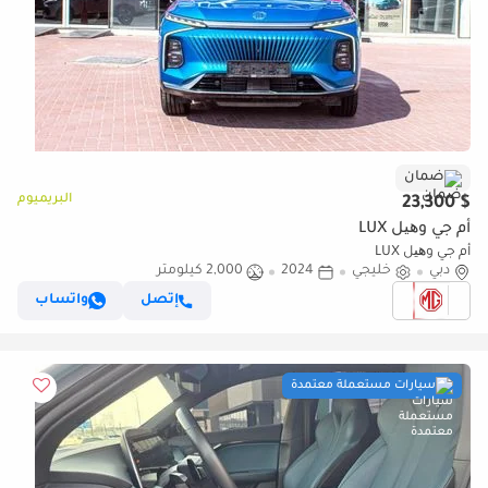
ضمان
البريميوم
$ 23,300
أم جي وھیل LUX
أم جي وھیل LUX
دبي
خليجي
2024
2,000 كيلومتر
إتصل
واتساب
سيارات مستعملة معتمدة