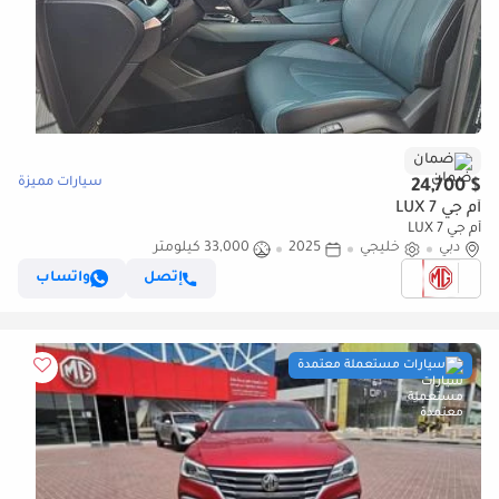
ضمان
سيارات مميزة
$ 24,700
أم جي 7 LUX
أم جي 7 LUX
دبي
خليجي
2025
33,000 كيلومتر
إتصل
واتساب
سيارات مستعملة معتمدة