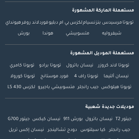
مستعملة الماركة المشهورة
تويوتا
مرسيدس بنز
نسيام
لكزس
بي ام دبليو
فورد
لاند روفر
هيونداي
شيفروليه
متسوبيشي
هوندا
بورش
مستعملة الموديل المشهورة
تويوتا لاند كروزر
نيسان باترول
تويوتا برادو
تويوتا كامري
نيسان ألتيما
تويوتا راف 4
فورد موستانج
تويوتا كورولا
تويوتا هيلوكس
جيب رانجلر
متسوبيشي باجيرو
لكزس LS 430
موديلات جديدة شعبية
جيتور T2
نيسان باترول
بورش 911
نيسان كيكس
جيتور G700
جيب رانجلر
كيا سيلتوس
دودج تشالينجر
نيسان إكس تريل