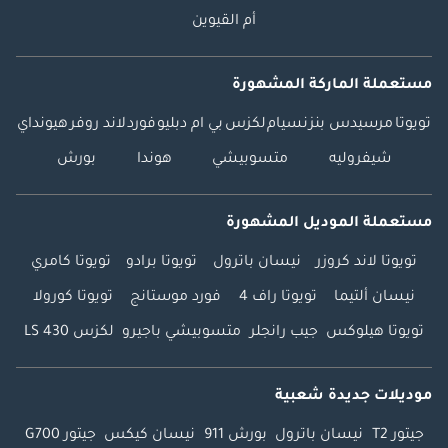
أم القيوين
مستعملة الماركة المشهورة
تويوتا
مرسيدس بنز
نسيام
لكزس
بي ام دبليو
فورد
لاند روفر
هيونداي
شيفروليه
متسوبيشي
هوندا
بورش
مستعملة الموديل المشهورة
تويوتا لاند كروزر
نيسان باترول
تويوتا برادو
تويوتا كامري
نيسان ألتيما
تويوتا راف 4
فورد موستانج
تويوتا كورولا
تويوتا هيلوكس
جيب رانجلر
متسوبيشي باجيرو
لكزس LS 430
موديلات جديدة شعبية
جيتور T2
نيسان باترول
بورش 911
نيسان كيكس
جيتور G700