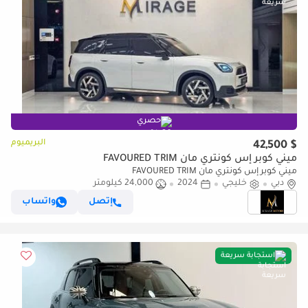
حصري
البريميوم
$ 42,500
ميني كوبر إس كونتري مان FAVOURED TRIM
ميني كوبر إس كونتري مان FAVOURED TRIM
دبي
خليجي
2024
24,000 كيلومتر
إتصل
واتساب
استجابة سريعة