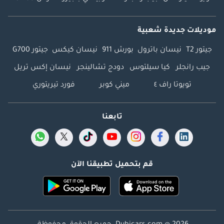
موديلات جديدة شعبية
جيتور T2
نيسان باترول
بورش 911
نيسان كيكس
جيتور G700
جيب رانجلر
كيا سيلتوس
دودج تشالينجر
نيسان إكس تريل
تويوتا راف ٤
ميني كوبر
فورد تيريتوري
تابعنا
قم بتحميل تطبيقنا الآن