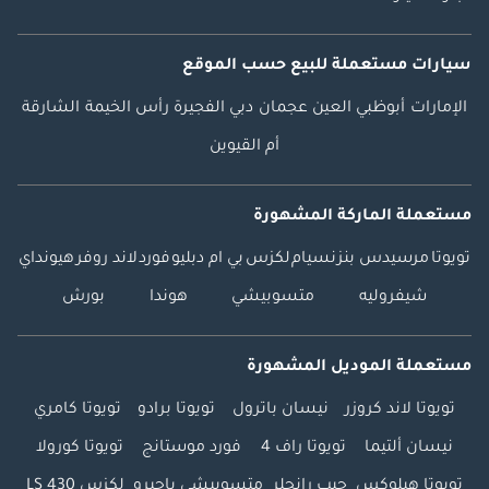
سيارات مستعملة
للبيع
حسب الموقع
الإمارات
أبوظبي
العين
عجمان
دبي
الفجيرة
رأس الخيمة
الشارقة
أم القيوين
مستعملة الماركة المشهورة
تويوتا
مرسيدس بنز
نسيام
لكزس
بي ام دبليو
فورد
لاند روفر
هيونداي
شيفروليه
متسوبيشي
هوندا
بورش
مستعملة الموديل المشهورة
تويوتا لاند كروزر
نيسان باترول
تويوتا برادو
تويوتا كامري
نيسان ألتيما
تويوتا راف 4
فورد موستانج
تويوتا كورولا
تويوتا هيلوكس
جيب رانجلر
متسوبيشي باجيرو
لكزس LS 430