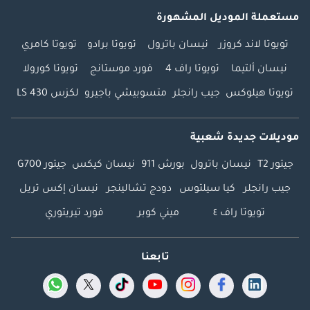
مستعملة الموديل المشهورة
تويوتا لاند كروزر
نيسان باترول
تويوتا برادو
تويوتا كامري
نيسان ألتيما
تويوتا راف 4
فورد موستانج
تويوتا كورولا
تويوتا هيلوكس
جيب رانجلر
متسوبيشي باجيرو
لكزس LS 430
موديلات جديدة شعبية
جيتور T2
نيسان باترول
بورش 911
نيسان كيكس
جيتور G700
جيب رانجلر
كيا سيلتوس
دودج تشالينجر
نيسان إكس تريل
تويوتا راف ٤
ميني كوبر
فورد تيريتوري
تابعنا