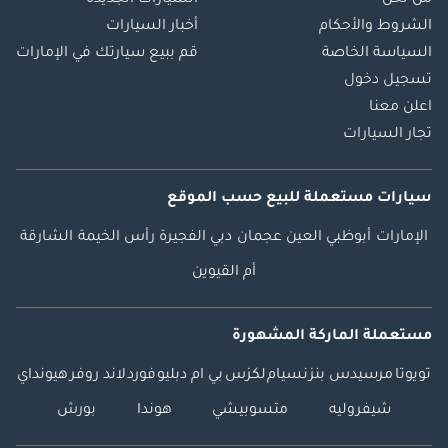
الشروط والأحكام
أخبار السيارات
السياسة الخاصة
قم ببيع سيارتك في الإمارات
تسجيل دخول
اعلن معنا
تجار السيارات
سيارات مستعملة
للبيع
حسب الموقع
الإمارات
أبوظبي
العين
عجمان
دبي
الفجيرة
رأس الخيمة
الشارقة
أم القيوين
مستعملة الماركة المشهورة
تويوتا
مرسيدس بنز
نسيام
لكزس
بي ام دبليو
فورد
لاند روفر
هيونداي
شيفروليه
متسوبيشي
هوندا
بورش