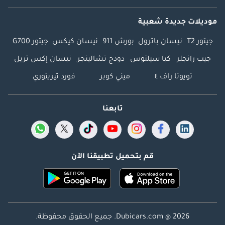
موديلات جديدة شعبية
جيتور T2
نيسان باترول
بورش 911
نيسان كيكس
جيتور G700
جيب رانجلر
كيا سيلتوس
دودج تشالينجر
نيسان إكس تريل
تويوتا راف ٤
ميني كوبر
فورد تيريتوري
تابعنا
قم بتحميل تطبيقنا الآن
Dubicars.com @ 2026. جميع الحقوق محفوظة.