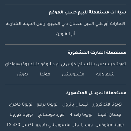
سيارات مستعملة
للبيع
حسب الموقع
الإمارات
أبوظبي
العين
عجمان
دبي
الفجيرة
رأس الخيمة
الشارقة
أم القيوين
مستعملة الماركة المشهورة
تويوتا
مرسيدس بنز
نسيام
لكزس
بي ام دبليو
فورد
لاند روفر
هيونداي
شيفروليه
متسوبيشي
هوندا
بورش
مستعملة الموديل المشهورة
تويوتا لاند كروزر
نيسان باترول
تويوتا برادو
تويوتا كامري
نيسان ألتيما
تويوتا راف 4
فورد موستانج
تويوتا كورولا
تويوتا هيلوكس
جيب رانجلر
متسوبيشي باجيرو
لكزس LS 430