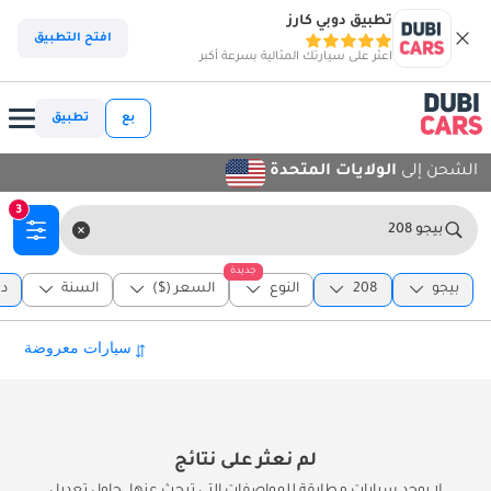
تطبيق دوبي كارز
افتح التطبيق
اعثر على سيارتك المثالية بسرعة أكبر
بع
تطبيق
الشحن إلى
الولايات المتحدة
3
بيجو 208
جديدة
بيجو
208
النوع
السعر ($)
السنة
دب
لم نعثر على نتائج