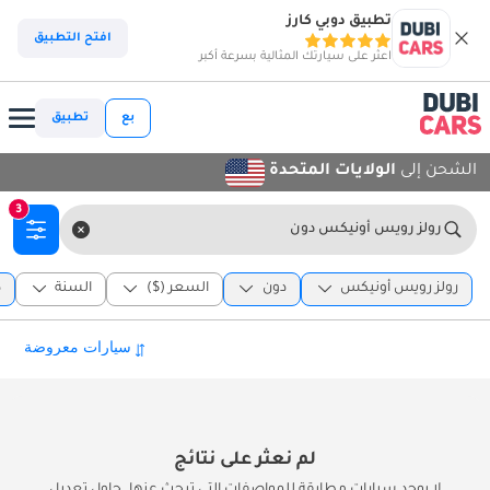
تطبيق دوبي كارز
افتح التطبيق
اعثر على سيارتك المثالية بسرعة أكبر
بع
تطبيق
الشحن إلى
الولايات المتحدة
3
رولز رويس أونيكس دون
رولز رويس أونيكس
دون
السعر ($)
السنة
د
لم نعثر على نتائج