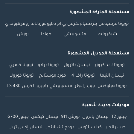
مستعملة الماركة المشهورة
تويوتا
مرسيدس بنز
نسيام
لكزس
بي ام دبليو
فورد
لاند روفر
هيونداي
شيفروليه
متسوبيشي
هوندا
بورش
مستعملة الموديل المشهورة
تويوتا لاند كروزر
نيسان باترول
تويوتا برادو
تويوتا كامري
نيسان ألتيما
تويوتا راف 4
فورد موستانج
تويوتا كورولا
تويوتا هيلوكس
جيب رانجلر
متسوبيشي باجيرو
لكزس LS 430
موديلات جديدة شعبية
جيتور T2
نيسان باترول
بورش 911
نيسان كيكس
جيتور G700
جيب رانجلر
كيا سيلتوس
دودج تشالينجر
نيسان إكس تريل