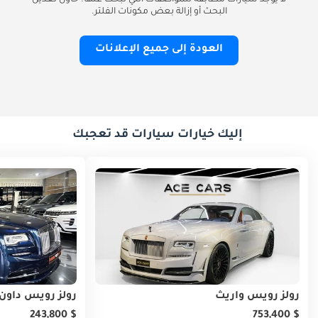
لا يوجد سيارات مطابقة للمواصفات التي تبحث عنها. حاول تعديل
البحث أو إزالة بعض مكونات الفلتر.
العودة إلى جميع الإعلانات
إليك خيارات سيارات قد تعجبك
رولز رويس واريث
رولز رويس داون
$ 243,800
$ 753,400