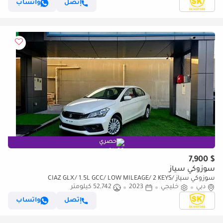
إتصل
واتساب
حصري
$ 7,900
سوزوكي سياز
سوزوكي سياز CIAZ GLX/ 1.5L GCC/ LOW MILEAGE/ 2 KEYS/
دبي
خليجي
IMMACULATE CONDIITON
2023
52,742 كيلومتر
إتصل
واتساب