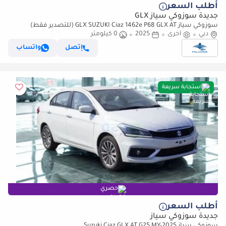
أطلب السعر
جديدة سوزوكي سياز GLX
سوزوكي سياز GLX SUZUKI Ciaz 1462e P68 GLX AT (للتصدير فقط)
دبي
أخرى
2025
0 كيلومتر
إتصل
واتساب
استجابة سريعة
حصري
أطلب السعر
جديدة سوزوكي سياز