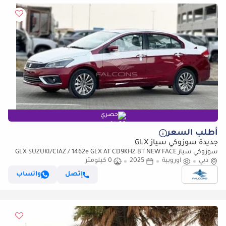
حصري
أطلب السعر
جديدة سوزوكي سياز GLX
سوزوكي سياز GLX SUZUKI/CIAZ / 1462e GLX AT CD9KHZ BT NEW FACE
دبي
(للتصدير فقط)
أوروبية
2025
0 كيلومتر
إتصل
واتساب