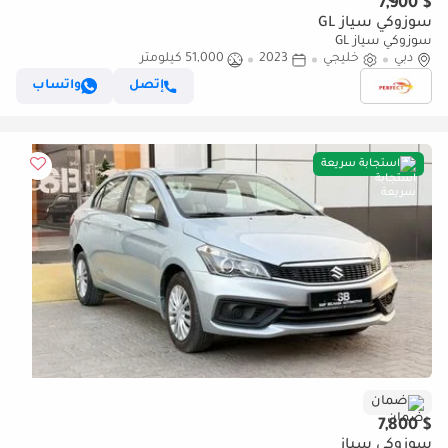
$ 7,900
سوزوكي سياز GL
سوزوكي سياز GL
دبي
خليجي
2023
51,000 كيلومتر
إتصل
واتساب
استجابة سريعة
ضمان
$ 7,800
سوزوكي سياز