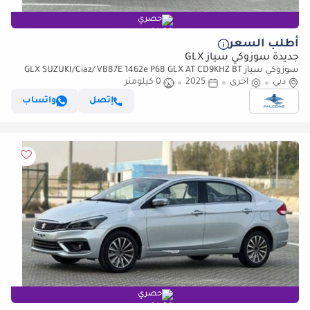
حصري
أطلب السعر
جديدة سوزوكي سياز GLX
سوزوكي سياز GLX SUZUKI/Ciaz/VB87E 1462e P68 GLX AT CD9KHZ BT
دبي
(للتصدير فقط)
أخرى
2025
0 كيلومتر
إتصل
واتساب
حصري