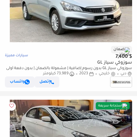
ضمان
سيارات مميزة
$ 7,400
سوزوكي سياز GL
سوزوكي سياز GL بدون رسوم إضافية | مشمولة بالضمان | بدون دفعة أولى
دبي
خليجي
| مستعملة معتمدة |
2023
73,989 كيلومتر
إتصل
واتساب
استجابة سريعة