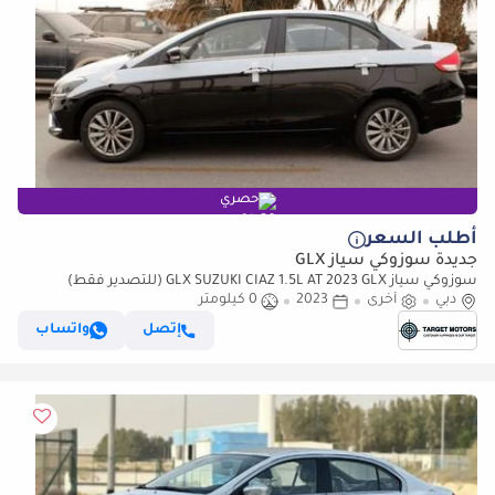
حصري
أطلب السعر
جديدة سوزوكي سياز GLX
سوزوكي سياز GLX SUZUKI CIAZ 1.5L AT 2023 GLX (للتصدير فقط)
دبي
أخرى
2023
0 كيلومتر
إتصل
واتساب