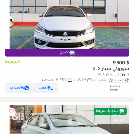
حصري
البريميوم
$ 9,300
سوزوكي سياز GLX
سوزوكي سياز GLX
دبي
خليجي
2024
17,400 كيلومتر
إتصل
واتساب
استجابة سريعة