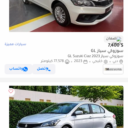
ضمان
سيارات مميزة
$ 7,400
سوزوكي سياز GL
سوزوكي سياز GL Suzuki Ciaz 2023
دبي
خليجي
2023
77,578 كيلومتر
إتصل
واتساب