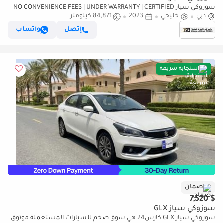
سوزوكي سياز NO CONVENIENCE FEES | UNDER WARRANTY | CERTIFIED
دبي
خليجي
2023
PRE-OWNED | 0% DOWN PAYMENT
84,871 كيلومتر
إتصل
واتساب
استجابة سريعة
ضمان
$ 7,520
سوزوكي سياز GLX
سوزوكي سياز GLX كارس24 هي سوق ضخم للسيارات المستعملة موثوق