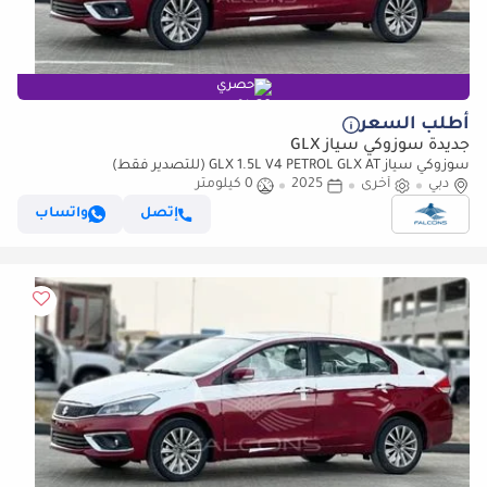
حصري
أطلب السعر
جديدة سوزوكي سياز GLX
سوزوكي سياز GLX 1.5L V4 PETROL GLX AT (للتصدير فقط)
دبي
أخرى
2025
0 كيلومتر
إتصل
واتساب