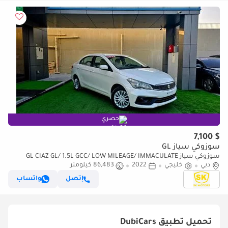
حصري
$ 7,100
سوزوكي سياز GL
سوزوكي سياز GL CIAZ GL/ 1.5L GCC/ LOW MILEAGE/ IMMACULATE
دبي
CONDIITON
خليجي
2022
86,483 كيلومتر
إتصل
واتساب
تحميل تطبيق
DubiCars