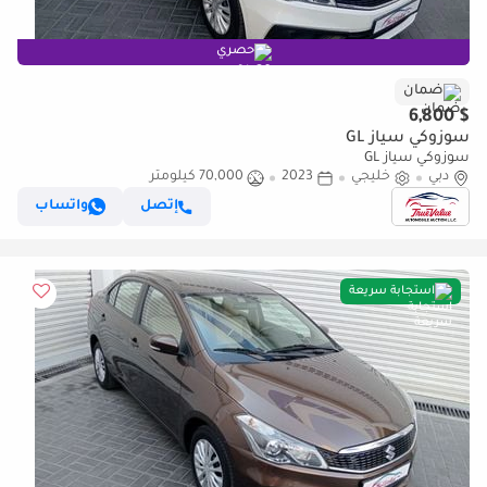
حصري
ضمان
$ 6,800
سوزوكي سياز GL
سوزوكي سياز GL
دبي
خليجي
2023
70,000 كيلومتر
إتصل
واتساب
استجابة سريعة