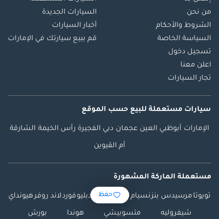
من نحن
السيارات الجديدة
الشروط والأحكام
أخبار السيارات
السياسة الخاصة
قم ببيع سيارتك في الإمارات
تسجيل دخول
اعلن معنا
تجار السيارات
سيارات مستعملة
للبيع
حسب الموقع
الإمارات
أبوظبي
العين
عجمان
دبي
الفجيرة
رأس الخيمة
الشارقة
أم القيوين
مستعملة الماركة المشهورة
حفظ
تويوتا
مرسيدس بنز
نسيام
لكزس
بي ام دبليو
فورد
لاند روفر
هيونداي
شيفروليه
متسوبيشي
هوندا
بورش