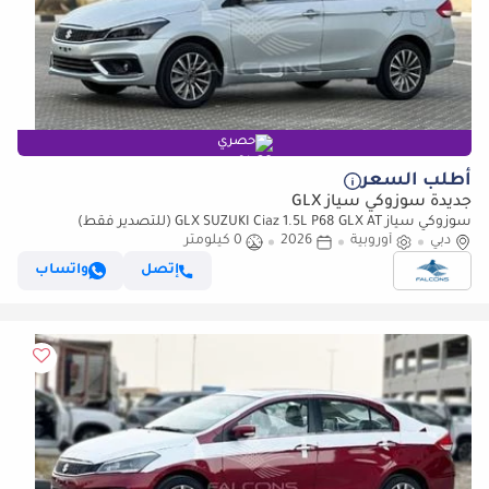
حصري
أطلب السعر
جديدة سوزوكي سياز GLX
سوزوكي سياز GLX SUZUKI Ciaz 1.5L P68 GLX AT (للتصدير فقط)
دبي
أوروبية
2026
0 كيلومتر
إتصل
واتساب