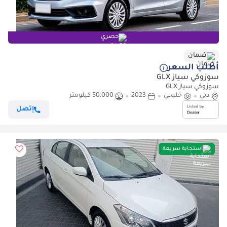
حصري
ضمان
أطلب السعر
سوزوكي سياز GLX
سوزوكي سياز GLX
دبي
خليجي
2023
50,000 كيلومتر
إتصل
استجابة سريعة