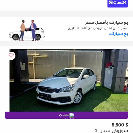
بع سيارتك بأفضل سعر
انشر إعلان لتلقي عروض من آلاف الشارين
بع سيارتك
حصري
$ 8,600
سوزوكي سياز GL