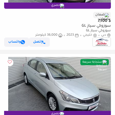
حصري
ضمان
$ 7,100
سوزوكي سياز GL
سوزوكي سياز GL
دبي
خليجي
2023
36,000 كيلومتر
إتصل
واتساب
استجابة سريعة
حصري