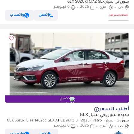
سوزوكي سياز GLX SUZUKI CIAZ GLX
دبي
أخرى
2025
0 كيلومتر
إتصل
واتساب
حصري
أطلب السعر
جديدة سوزوكي سياز GLX
سوزوكي سياز GLX Suzuki Ciaz 1462cc GLX AT CD9KHZ BT 2025 • Petrol •
دبي
Automatic (للتصدير فقط)
أخرى
2025
0 كيلومتر
إتصل
واتساب