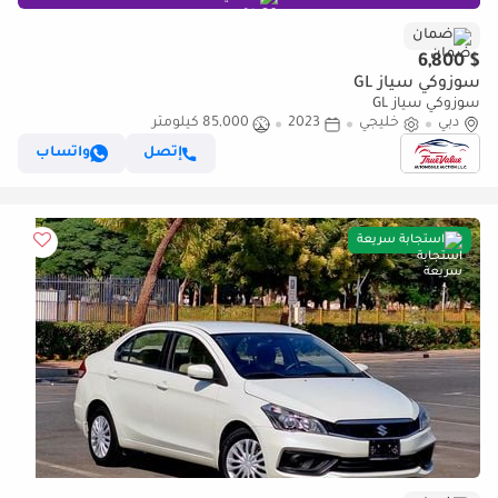
ضمان
$ 6,800
سوزوكي سياز GL
سوزوكي سياز GL
دبي
خليجي
2023
85,000 كيلومتر
إتصل
واتساب
استجابة سريعة