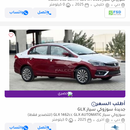
سوزوكي سياز Suzuki Ciaz GLX AT G25 MY-2025
دبي
خليجي
2025
0 كيلومتر
إتصل
واتساب
حصري
أطلب السعر
جديدة سوزوكي سياز GLX
سوزوكي سياز GLX 1462cc GLX AUTOMATIC (للتصدير فقط)
دبي
أخرى
2025
0 كيلومتر
إتصل
واتساب