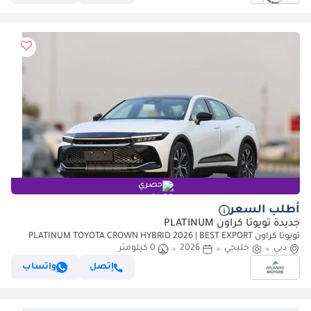
حصري
أطلب السعر
جديدة تويوتا كراون PLATINUM
تويوتا كراون PLATINUM TOYOTA CROWN HYBRID 2026 | BEST EXPORT
PRICE (للتصدير فقط)
دبي
خليجي
2026
0 كيلومتر
إتصل
واتساب