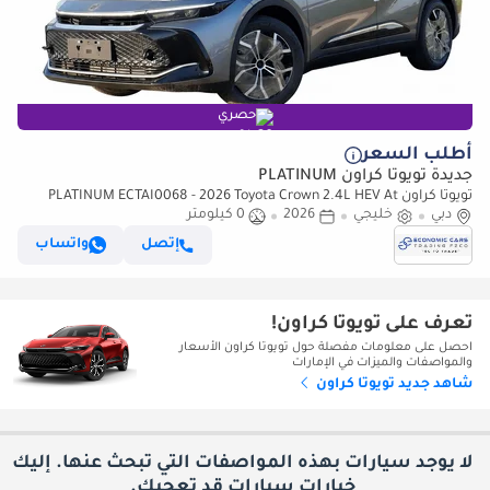
حصري
أطلب السعر
جديدة تويوتا كراون PLATINUM
تويوتا كراون PLATINUM ECTAI0068 - 2026 Toyota Crown 2.4L HEV At
Grey
دبي
خليجي
2026
0 كيلومتر
إتصل
واتساب
تعرف على تويوتا كراون!
احصل على معلومات مفصلة حول تويوتا كراون الأسعار
والمواصفات والميزات في الإمارات
شاهد جديد تويوتا كراون
لا يوجد سيارات بهذه المواصفات التي تبحث عنها. إليك
خيارات
سيارات قد تعجبك.