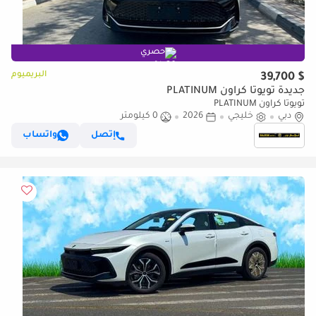
حصري
البريميوم
$ 39,700
جديدة تويوتا كراون PLATINUM
تويوتا كراون PLATINUM
دبي
خليجي
2026
0 كيلومتر
إتصل
واتساب