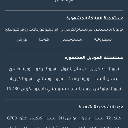
أم القيوين
مستعملة الماركة المشهورة
تويوتا
مرسيدس بنز
نسيام
لكزس
بي ام دبليو
فورد
لاند روفر
هيونداي
شيفروليه
متسوبيشي
هوندا
بورش
مستعملة الموديل المشهورة
تويوتا لاند كروزر
نيسان باترول
تويوتا برادو
تويوتا كامري
نيسان ألتيما
تويوتا راف 4
فورد موستانج
تويوتا كورولا
تويوتا هيلوكس
جيب رانجلر
متسوبيشي باجيرو
لكزس LS 430
موديلات جديدة شعبية
جيتور T2
نيسان باترول
بورش 911
نيسان كيكس
جيتور G700