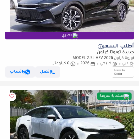
حصري
أطلب السعر
جديدة تويوتا كراون
تويوتا كراون 2026 MODEL 2.5L HEV
دبي
خليجي
2026
0 كيلومتر
إتصل
واتساب
استجابة سريعة