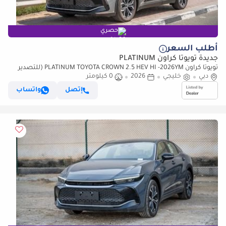
حصري
أطلب السعر
جديدة تويوتا كراون PLATINUM
تويوتا كراون PLATINUM TOYOTA CROWN 2.5 HEV HI -2026YM (للتصدير
فقط)
دبي
خليجي
2026
0 كيلومتر
إتصل
واتساب