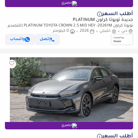
حصري
أطلب السعر
جديدة تويوتا كراون PLATINUM
تويوتا كراون PLATINUM TOYOTA CROWN 2.5 MID HEV -2026YM (للتصدير
فقط)
دبي
خليجي
2026
0 كيلومتر
إتصل
واتساب
حصري
أطلب السعر