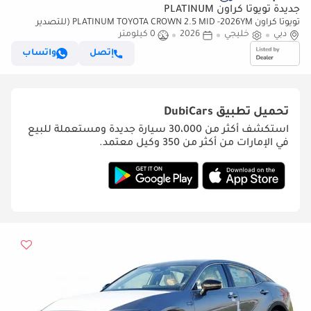
جديدة تويوتا كراون PLATINUM
تويوتا كراون PLATINUM TOYOTA CROWN 2.5 MID -2026YM (للتصدير
فقط)
دبي
خليجي
2026
0 كيلومتر
إتصل
واتساب
تحميل تطبيق
DubiCars
استكشف أكثر من 30،000 سيارة جديدة ومستعملة للبيع
في الإمارات من أكثر من 350 وكيل معتمد.