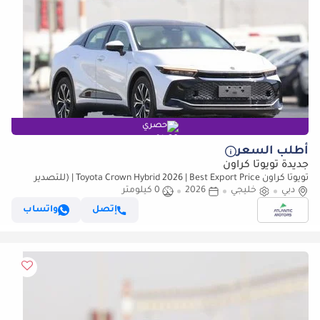
حصري
أطلب السعر
جديدة تويوتا كراون
تويوتا كراون Toyota Crown Hybrid 2026 | Best Export Price | (للتصدير
فقط)
دبي
خليجي
2026
0 كيلومتر
إتصل
واتساب