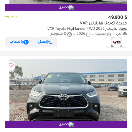
حصري
البريميوم
$ 49,900
جديدة تويوتا هايلاندر VXR
تويوتا هايلاندر VXR Toyota Highlander 4WD 2026
دبي
صينية
2026
0 كيلومتر
إتصل
واتساب
حصري