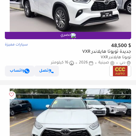
حصري
سيارات مميزة
$ 48,500
جديدة تويوتا هايلاندر VXR
تويوتا هايلاندر VXR
دبي
صينية
2026
16 كيلومتر
إتصل
واتساب