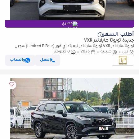
حصري
أطلب السعر
جديدة تويوتا هايلاندر VXR
تويوتا هايلاندر VXR تويوتا هايلاندر ليميتد إي فور (Limited E-Four) هجين
موديل 2026 جديدة تماماً (زيرو)، بمواصفات صينية.
دبي
صينية
2026
0 كيلومتر
إتصل
واتساب