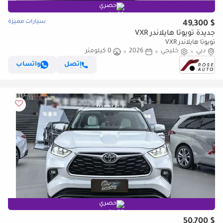
حصري
سيارات مميزة
$ 49,300
جديدة تويوتا هايلاندر VXR
تويوتا هايلاندر VXR
دبي
خليجي
2026
0 كيلومتر
إتصل
واتساب
حصري
$ 50,700