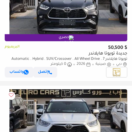
حصري
البريميوم
$ 50,500
جديدة تويوتا هايلاندر
تويوتا هايلاندر Automatic . Hybrid . SUV/Crossover . All Wheel Drive . 7
دبي
صينية
2026
0 كيلومتر
Seats . 5 Doors ▾ Brand new 2026 Toyota Highlander Limited E-Four
Hybrid 2.5L, Chinese Specs. Premium top-tier trim fe (للتصدير فقط)
إتصل
واتساب