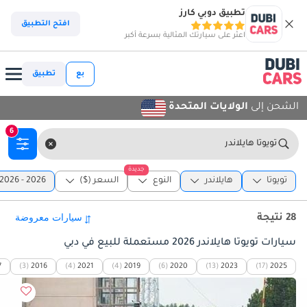
تطبيق دوبي كارز
افتح التطبيق
اعثر على سيارتك المثالية بسرعة أكبر
بع
تطبيق
الشحن إلى
الولايات المتحدة
6
تويوتا هايلاندر
جديدة
تويوتا
هايلاندر
النوع
السعر ($)
2026 - 2026
28 نتيجة
سيارات تويوتا هايلاندر 2026 مستعملة للبيع في دبي
7
(3)
2016
(4)
2021
(4)
2019
(6)
2020
(13)
2023
(17)
2025