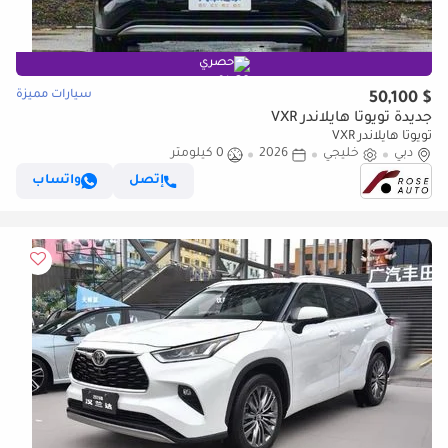
حصري
سيارات مميزة
$ 50,100
جديدة تويوتا هايلاندر VXR
تويوتا هايلاندر VXR
دبي
خليجي
2026
0 كيلومتر
إتصل
واتساب