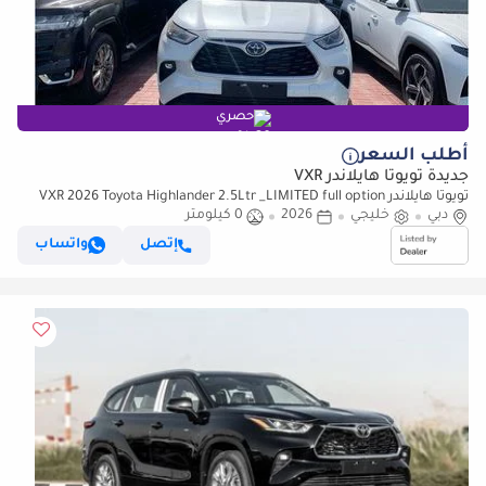
حصري
أطلب السعر
جديدة تويوتا هايلاندر VXR
تويوتا هايلاندر VXR 2026 Toyota Highlander 2.5Ltr _LIMITED full option
دبي
HYBRID
خليجي
2026
0 كيلومتر
إتصل
واتساب