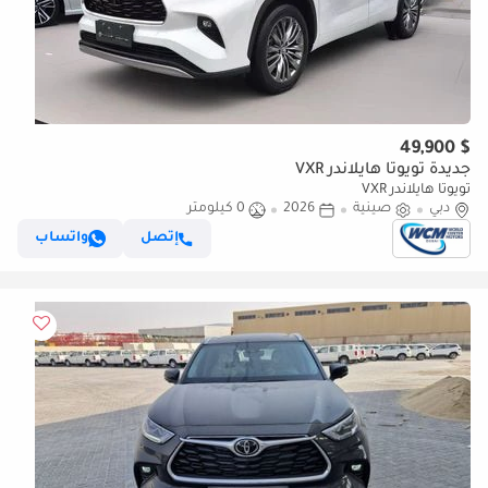
$ 49,900
جديدة تويوتا هايلاندر VXR
تويوتا هايلاندر VXR
دبي
صينية
2026
0 كيلومتر
إتصل
واتساب