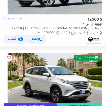
سيارات مميزة
$ 12,500
تويوتا راش EX
تويوتا راش EX 2019 | 1.5L PETROL | AT | LHD | DIGITAL AC | PREMIUM
دبي
أخرى
2019
LEATHER SEATS | AUDIO PLAYER
57,000 كيلومتر
إتصل
واتساب
استجابة سريعة