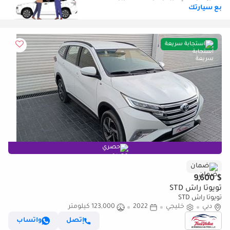
بع سيارتك
استجابة سريعة
حصري
ضمان
$ 9,600
تويوتا راش STD
تويوتا راش STD
دبي
خليجي
2022
123,000 كيلومتر
إتصل
واتساب