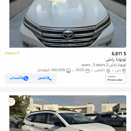
البريميوم
$ 6,811
تويوتا راش
تويوتا راش 2 seats , 5 doors
دبي
خليجي
2020
260,000 كيلومتر
إتصل
واتساب