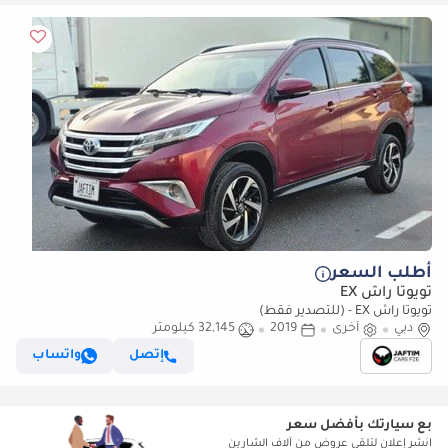
أطلب السعر
تويوتا راش EX
تويوتا راش EX - (للتصدير فقط)
دبي
أخرى
2019
32,145 كيلومتر
إتصل
واتساب
بع سيارتك بأفضل سعر
انشر إعلان لتلقي عروض من آلاف الشارين