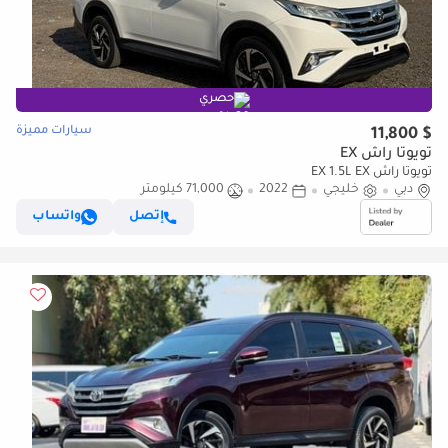
حصري
سيارات مميزة
$ 11,800
تويوتا راش EX
تويوتا راش EX 1.5L EX
دبي
خليجي
2022
71,000 كيلومتر
إتصل
واتساب