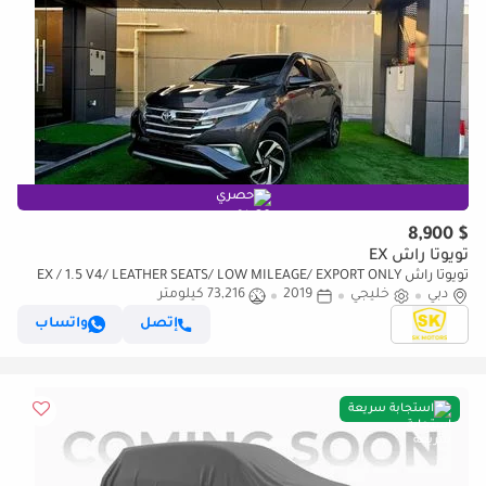
حصري
$ 8,900
تويوتا راش EX
تويوتا راش EX / 1.5 V4/ LEATHER SEATS/ LOW MILEAGE/ EXPORT ONLY
دبي
خليجي
2019
73,216 كيلومتر
إتصل
واتساب
استجابة سريعة