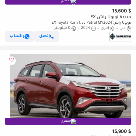
حصري
$ 15,600
جديدة تويوتا راش EX
تويوتا راش EX Toyota Rush 1.5L Petrol MY2024
دبي
أخرى
2024
0 كيلومتر
إتصل
واتساب
حصري
$ 15,900