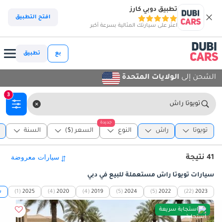
تطبيق دوبي كارز
افتح التطبيق
اعثر على سيارتك المثالية بسرعة أكبر
بع
تطبيق
الشحن إلى
الولايات المتحدة
3
تويوتا راش
جديدة
تويوتا
راش
النوع
السعر ($)
السنة
41 نتيجة
سيارات تويوتا راش مستعملة للبيع في دبي
2023
(22)
2022
(5)
2024
(5)
2019
(4)
2020
(4)
2025
(1)
ش
استجابة سريعة