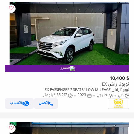
حصري
$ 10,400
تويوتا راش EX
تويوتا راش EX PASSENGER 7 SEATS/ LOW MILEAGE
دبي
خليجي
2023
65,217 كيلومتر
إتصل
واتساب