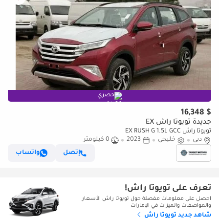
حصري
$ 16,348
جديدة تويوتا راش EX
تويوتا راش EX RUSH G 1.5L GCC
دبي
خليجي
2023
0 كيلومتر
إتصل
واتساب
تعرف على تويوتا راش!
احصل على معلومات مفصلة حول تويوتا راش الأسعار
والمواصفات والميزات في الإمارات
شاهد جديد تويوتا راش