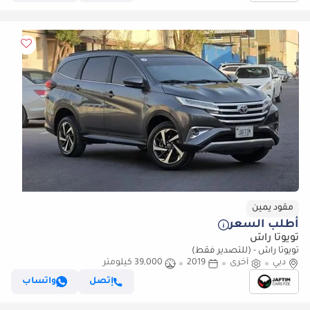
مقود يمين
أطلب السعر
تويوتا راش
تويوتا راش - (للتصدير فقط)
دبي
أخرى
2019
39,000 كيلومتر
إتصل
واتساب