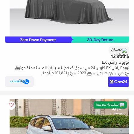
ضمان
$ 12,806
تويوتا راش EX
تويوتا راش EX كارس24 هي سوق ضخم للسيارات المستعملة موثوق
دبي
خليجي
2023
101,821 كيلومتر
ومضمون ٪كارس24 هي سوق ضخم للسيارات المستعملة موثوق
ومضمون
واتساب
استجابة سريعة