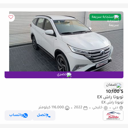
استجابة سريعة
حصري
ضمان
$ 10,100
تويوتا راش EX
تويوتا راش EX
دبي
خليجي
2022
116,000 كيلومتر
إتصل
واتساب