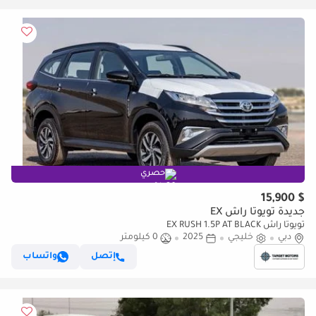
حصري
$ 15,900
جديدة تويوتا راش EX
تويوتا راش EX RUSH 1.5P AT BLACK
دبي
خليجي
2025
0 كيلومتر
إتصل
واتساب