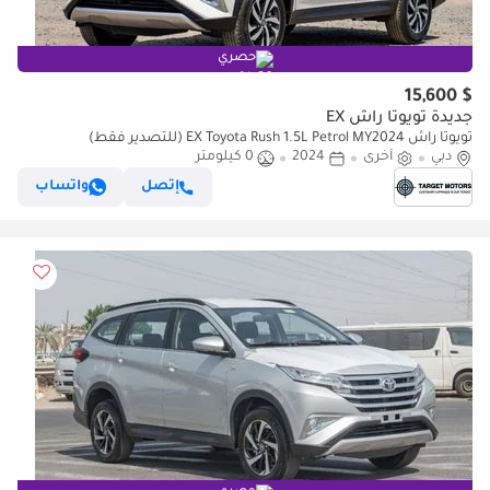
حصري
$ 15,600
جديدة تويوتا راش EX
تويوتا راش EX Toyota Rush 1.5L Petrol MY2024 (للتصدير فقط)
دبي
أخرى
2024
0 كيلومتر
إتصل
واتساب