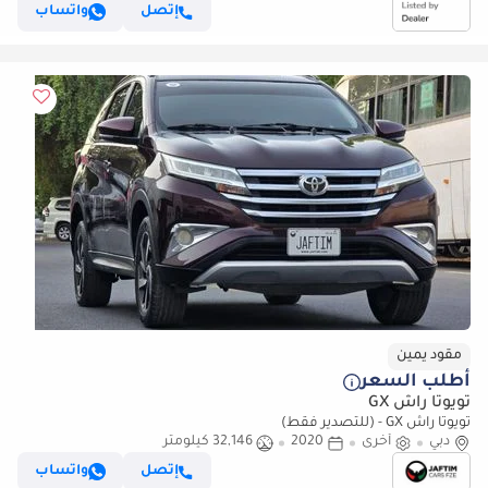
إتصل
واتساب
مقود يمين
أطلب السعر
تويوتا راش GX
تويوتا راش GX - (للتصدير فقط)
دبي
أخرى
2020
32,146 كيلومتر
إتصل
واتساب