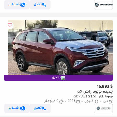
إتصل
واتساب
حصري
$ 16,893
جديدة تويوتا راش GX
تويوتا راش GX RUSH G 1.5L
دبي
خليجي
2023
0 كيلومتر
إتصل
واتساب