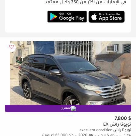
في الإمارات من أكثر من 350 وكيل معتمد.
حصري
$ 7,800
تويوتا راش EX
تويوتا راش excellent condition
دبي
خليجي
2020
63,000 كيلومتر