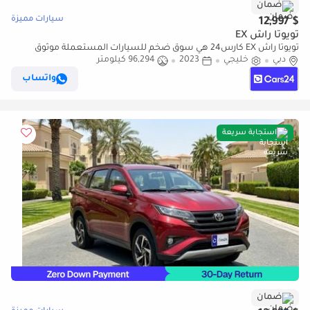
ضمان
سيارات مميزة
$ 12,997
تويوتا راش EX
تويوتا راش EX كارس24 هي سوق ضخم للسيارات المستعملة موثوق
دبي
خليجي
2023
96,294 كيلومتر
ومضمون ٪كارس24 هي سوق ضخم للسيارات المستعملة موثوق
ومضمون
واتساب
استجابة سريعة
ضمان