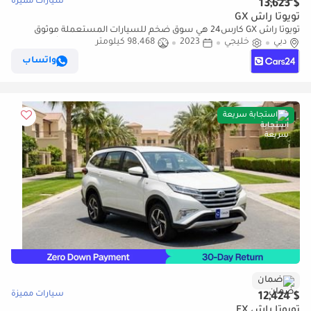
سيارات مميزة
$ 13,623
تويوتا راش GX
تويوتا راش GX كارس24 هي سوق ضخم للسيارات المستعملة موثوق
دبي
خليجي
2023
98,468 كيلومتر
ومضمون ٪كارس24 هي سوق ضخم للسيارات المستعملة موثوق
ومضمون
واتساب
استجابة سريعة
ضمان
سيارات مميزة
$ 12,424