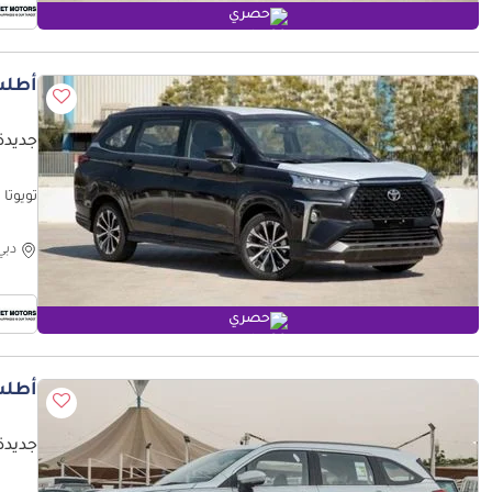
حصري
أطلب
جديدة ت
تويوتا فيلوز .5L Model 2023
دبي
حصري
أطلب
جديدة 