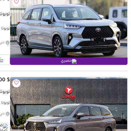
تويوتا 
تويوتا فيلوز  Fuel Efficient SUV UAE | Used
دبي
حصري
$ 19,100
تويوتا 
شهريًا
دبي
ضم