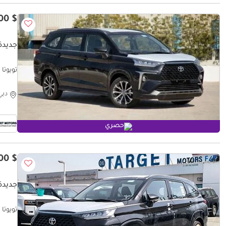
$ 18,400
جديدة 
تويوتا فيلوز k inside Black 2025
دبي
حصري
$ 19,200
جديدة 
تويوتا فيلوز FWD