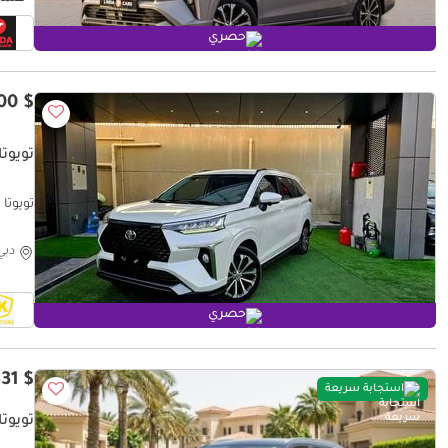
حصري
$ 15,100
تويوتا 
LEAGE
دبي
حصري
$ 15,531
استجابة سريعة
تويوتا 