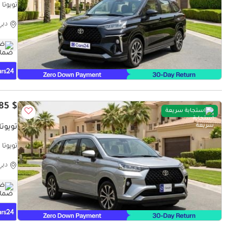
٪كارس24 هي سوق ضخم للسيارات المستعملة موث
دبي
ضم
$ 16,185
استجابة سريعة
تويوتا 
٪كارس24 هي سوق ضخم للسيارات المستعملة موث
دبي
ضم