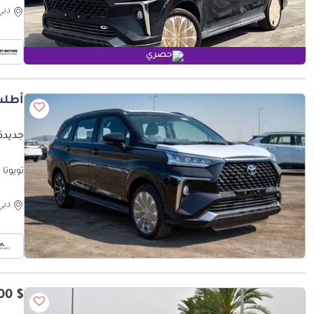
دبي
حصري
أطلب
جديدة 
تويوتا ف
دبي
$ 18,600