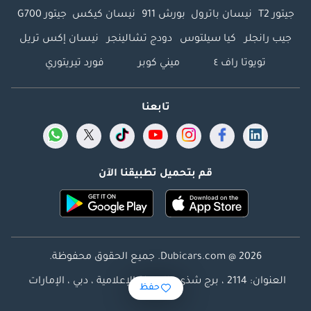
جيتور T2
نيسان باترول
بورش 911
نيسان كيكس
جيتور G700
جيب رانجلر
كيا سيلتوس
دودج تشالينجر
نيسان إكس تريل
تويوتا راف ٤
ميني كوبر
فورد تيريتوري
تابعنا
قم بتحميل تطبيقنا الآن
Dubicars.com @ 2026. جميع الحقوق محفوظة.
العنوان: 2114 ، برج شذى ، المدينة الإعلامية ، دبي ، الإمارات
حفظ