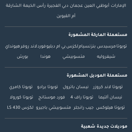
الإمارات
أبوظبي
العين
عجمان
دبي
الفجيرة
رأس الخيمة
الشارقة
أم القيوين
مستعملة الماركة المشهورة
تويوتا
مرسيدس بنز
نسيام
لكزس
بي ام دبليو
فورد
لاند روفر
هيونداي
شيفروليه
متسوبيشي
هوندا
بورش
مستعملة الموديل المشهورة
تويوتا لاند كروزر
نيسان باترول
تويوتا برادو
تويوتا كامري
نيسان ألتيما
تويوتا راف 4
فورد موستانج
تويوتا كورولا
تويوتا هيلوكس
جيب رانجلر
متسوبيشي باجيرو
لكزس LS 430
موديلات جديدة شعبية