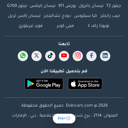
جيتور T2
نيسان باترول
بورش 911
نيسان كيكس
جيتور G700
جيب رانجلر
كيا سيلتوس
دودج تشالينجر
نيسان إكس تريل
تويوتا راف ٤
ميني كوبر
فورد تيريتوري
تابعنا
قم بتحميل تطبيقنا الآن
Dubicars.com @ 2026. جميع الحقوق محفوظة.
العنوان: 2114 ، برج شذى ، المدينة الإعلامية ، دبي ، الإمارات
حفظ