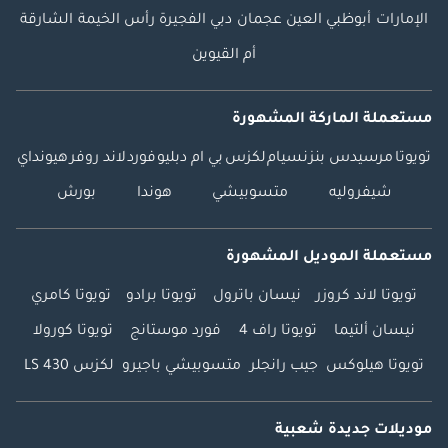
الإمارات
أبوظبي
العين
عجمان
دبي
الفجيرة
رأس الخيمة
الشارقة
أم القيوين
مستعملة الماركة المشهورة
تويوتا
مرسيدس بنز
نسيام
لكزس
بي ام دبليو
فورد
لاند روفر
هيونداي
شيفروليه
متسوبيشي
هوندا
بورش
مستعملة الموديل المشهورة
تويوتا لاند كروزر
نيسان باترول
تويوتا برادو
تويوتا كامري
نيسان ألتيما
تويوتا راف 4
فورد موستانج
تويوتا كورولا
تويوتا هيلوكس
جيب رانجلر
متسوبيشي باجيرو
لكزس LS 430
موديلات جديدة شعبية