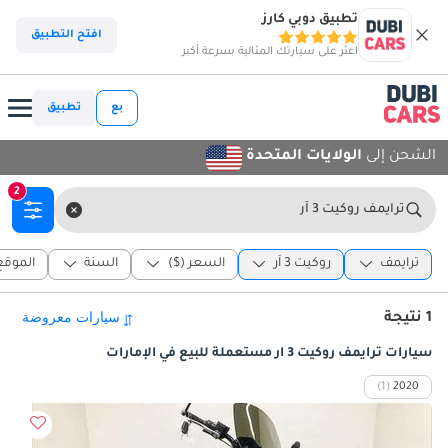
تطبيق دوبي كارز
افتح التطبيق
اعثر على سيارتك المثالية بسرعة أكبر
بع
تطبيق
الشحن إلى
الولايات المتحدة
2
ترايمف روكيت 3 آر
ترايمف
روكيت 3 آر
السعر ($)
السنة
الموقع
1 نتيجة
سيارات ترايمف روكيت 3 آر مستعملة للبيع في الإمارات
(1)
2020