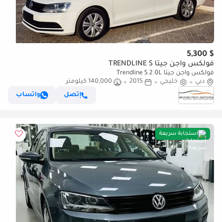
$ 5,300
فولكس واجن جيتا TRENDLINE S
فولكس واجن جيتا Trendline S 2.0L
دبي
خليجي
2015
140,000 كيلومتر
إتصل
واتساب
استجابة سريعة