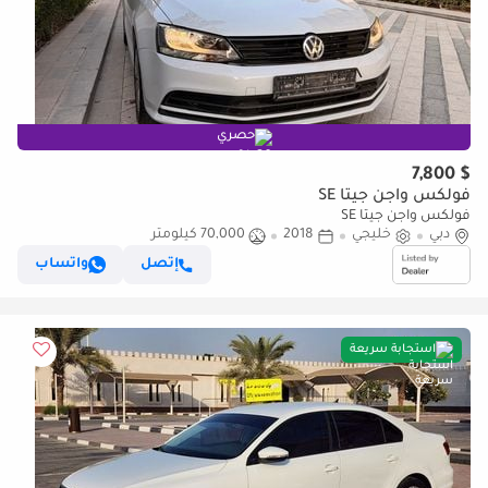
حصري
$ 7,800
فولكس واجن جيتا SE
فولكس واجن جيتا SE
دبي
خليجي
2018
70,000 كيلومتر
إتصل
واتساب
استجابة سريعة