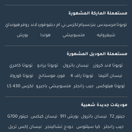
مستعملة الماركة المشهورة
تويوتا
مرسيدس بنز
نسيام
لكزس
بي ام دبليو
فورد
لاند روفر
هيونداي
شيفروليه
متسوبيشي
هوندا
بورش
مستعملة الموديل المشهورة
تويوتا لاند كروزر
نيسان باترول
تويوتا برادو
تويوتا كامري
نيسان ألتيما
تويوتا راف 4
فورد موستانج
تويوتا كورولا
تويوتا هيلوكس
جيب رانجلر
متسوبيشي باجيرو
لكزس LS 430
موديلات جديدة شعبية
جيتور T2
نيسان باترول
بورش 911
نيسان كيكس
جيتور G700
جيب رانجلر
كيا سيلتوس
دودج تشالينجر
نيسان إكس تريل