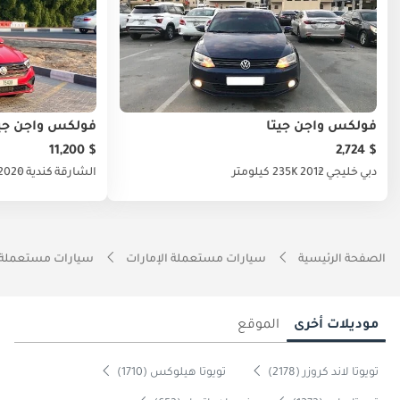
فولكس واجن جيتا
فولكس واجن جيت
$ 11,200
$ 2,724
دبي
خليجي
2012
235K كيلومتر
الشارقة
كندية
2020
الصفحة الرئيسية
سيارات مستعملة الإمارات
سيارات مستعملة 
موديلات أخرى
الموقع
تويوتا لاند كروزر (2178)
تويوتا هيلوكس (1710)