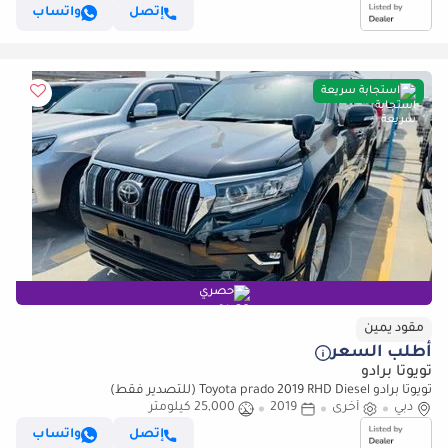
إتصل
واتساب
استجابة سريعة
حصري
مقود يمين
أطلب السعر
تويوتا برادو
تويوتا برادو Toyota prado 2019 RHD Diesel (للتصدير فقط)
دبي
أخرى
2019
25,000 كيلومتر
إتصل
واتساب