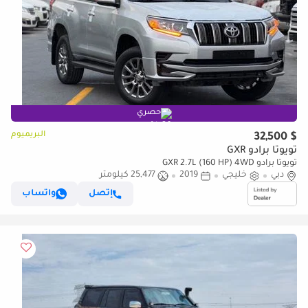
حصري
البريميوم
$ 32,500
تويوتا برادو GXR
تويوتا برادو GXR 2.7L (160 HP) 4WD
دبي
خليجي
2019
25,477 كيلومتر
إتصل
واتساب