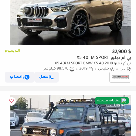
البريميوم
$ 32,900
بي أم دبليو X5 40i M SPORT
بي أم دبليو X5 40i M SPORT BMW X5 40 2019
دبي
خليجي
2019
98,578 كيلومتر
إتصل
واتساب
استجابة سريعة