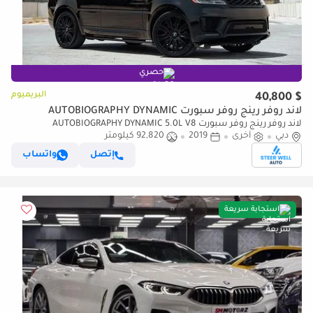
حصري
البريميوم
$ 40,800
لاند روفر رينج روفر سبورت AUTOBIOGRAPHY DYNAMIC
لاند روفر رينج روفر سبورت AUTOBIOGRAPHY DYNAMIC 5.0L V8
دبي
أخرى
2019
92,820 كيلومتر
Supercharged – Luxury Performance SUV | Contact Now!
إتصل
واتساب
استجابة سريعة