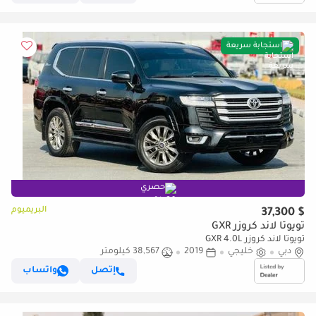
استجابة سريعة
حصري
البريميوم
$ 37,300
تويوتا لاند كروزر GXR
تويوتا لاند كروزر GXR 4.0L
دبي
خليجي
2019
38,567 كيلومتر
إتصل
واتساب