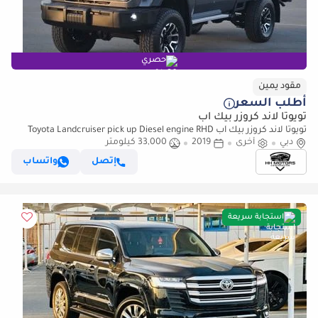
حصري
مقود يمين
أطلب السعر
تويوتا لاند كروزر بيك آب
تويوتا لاند كروزر بيك آب Toyota Landcruiser pick up Diesel engine RHD
دبي
model 2019 (للتصدير فقط)
أخرى
2019
33,000 كيلومتر
إتصل
واتساب
استجابة سريعة