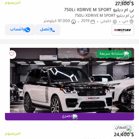
البريميوم
$ 27,300
بي أم دبليو 750Li XDRIVE M SPORT
بي أم دبليو 750Li XDRIVE M SPORT
دبي
خليجي
2019
97,000 كيلومتر
إتصل
واتساب
استجابة سريعة
حصري
ضمان
البريميوم
$ 24,400