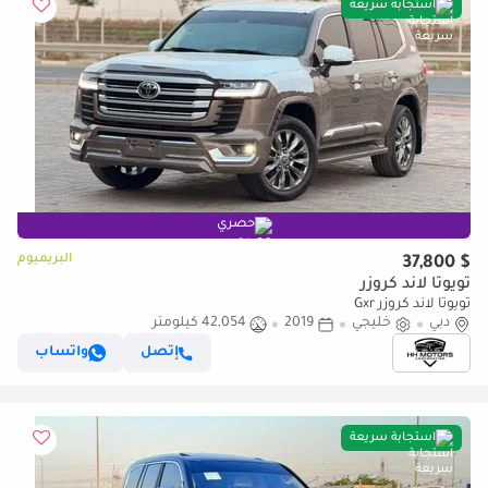
استجابة سريعة
حصري
البريميوم
$ 37,800
تويوتا لاند كروزر
تويوتا لاند كروزر Gxr
دبي
خليجي
2019
42,054 كيلومتر
إتصل
واتساب
استجابة سريعة