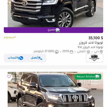
حصري
البريميوم
$ 35,100
تويوتا لاند كروزر
تويوتا لاند كروزر Vxr
دبي
خليجي
2019
37,000 كيلومتر
إتصل
واتساب
استجابة سريعة