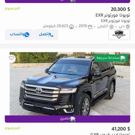
البريميوم
$ 20,300
تويوتا فورتونر EXR
تويوتا فورتونر EXR
دبي
خليجي
2019
29,623 كيلومتر
إتصل
واتساب
استجابة سريعة
حصري
البريميوم
$ 41,200