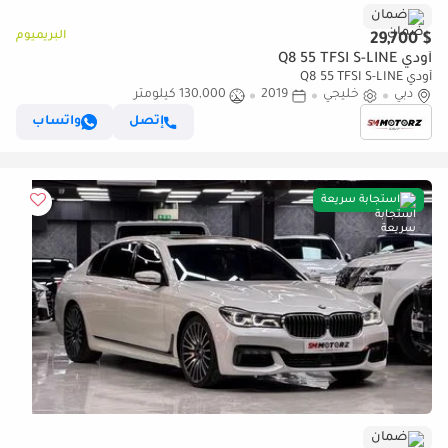
ضمان
البريميوم
$ 29,700
أودي Q8 55 TFSI S-LINE
أودي Q8 55 TFSI S-LINE
دبي
خليجي
2019
130,000 كيلومتر
إتصل
واتساب
استجابة سريعة
ضمان