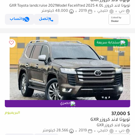
تويوتا لاند كروزر GXR
تويوتا لاند كروزر GXR Toyota landcruise 2021Model Facelifted 2025 4.0L
دبي
خليجي
2019
48,000 كيلومتر
v6 GXR petrol Engine Colour Black push start Transm
إتصل
واتساب
استجابة سريعة
حصري
البريميوم
$ 37,000
تويوتا لاند كروزر GXR
تويوتا لاند كروزر GXR
دبي
خليجي
2019
28,566 كيلومتر