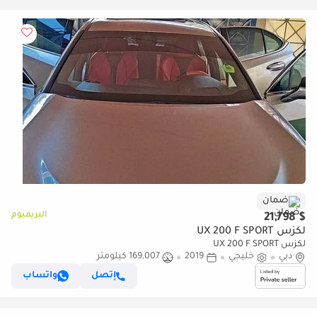
ضمان
البريميوم
$ 21,798
لكزس UX 200 F SPORT
لكزس UX 200 F SPORT
دبي
خليجي
2019
169,007 كيلومتر
إتصل
واتساب