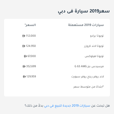
سعر2019 سيارة فى دبي
سيارات 2019 مستعملة
السعر*
تويوتا برادو
112,000
تويوتا لاند كروزر
124,950
تويوتا هيلوكس
67,000
مرسيدس بنز G 63 AMG
352,699
لاند روفر رينج روفر سبورت
129,959
*ابتداءً من متوسط سعر
هل تبحث عن
سيارات 2019 جديدة للبيع في دبي
بدلاً من ذلك؟