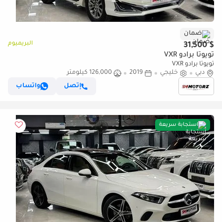
ضمان
البريميوم
$ 31,500
تويوتا برادو VXR
تويوتا برادو VXR
دبي
خليجي
2019
126,000 كيلومتر
إتصل
واتساب
استجابة سريعة