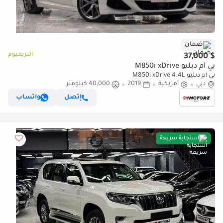
ضمان
البريميوم
$ 37,000
بي أم دبليو M850i xDrive
بي أم دبليو M850i xDrive 4.4L
دبي
أمريكية
2019
40,000 كيلومتر
إتصل
واتساب
استجابة سريعة