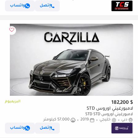
إتصل
واتساب
البريميوم
$ 182,200
لامبورغيني اوروس STD
لامبورغيني اوروس STD STD
دبي
خليجي
2019
57,000 كيلومتر
إتصل
واتساب