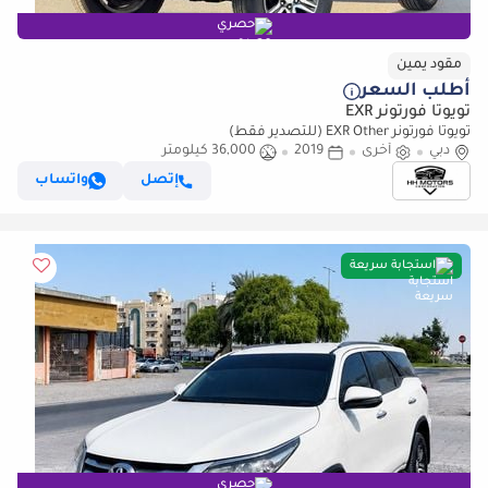
حصري
مقود يمين
أطلب السعر
تويوتا فورتونر EXR
تويوتا فورتونر EXR Other (للتصدير فقط)
دبي
أخرى
2019
36,000 كيلومتر
إتصل
واتساب
استجابة سريعة
حصري