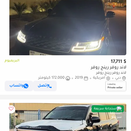
البريميوم
$ 17,711
لاند روفر رينج روفر
لاند روفر رينج روفر
دبي
أمريكية
2019
172,000 كيلومتر
إتصل
واتساب
استجابة سريعة