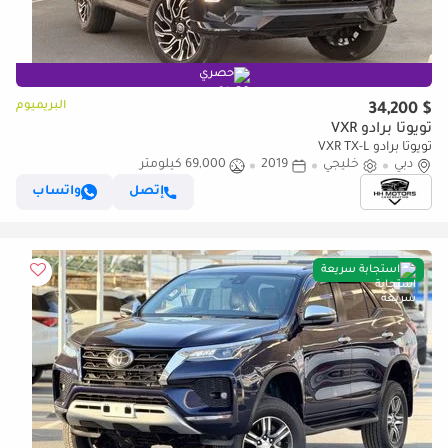
حصري
البريميوم
$ 34,200
تويوتا برادو VXR
تويوتا برادو VXR TX-L
دبي
خليجي
2019
69,000 كيلومتر
إتصل
واتساب
استجابة سريعة