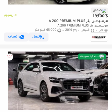
ضمان
البريميوم
$ 19,700
مرسيدس بنز A 200 PREMIUM PLUS
مرسيدس بنز A 200 PREMIUM PLUS
دبي
خليجي
2019
65,000 كيلومتر
إتصل
واتساب
استجابة سريعة