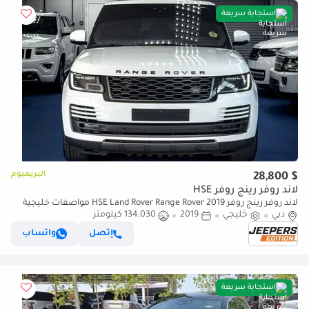
استجابة سريعة
البريميوم
$ 28,800
لاند روفر رينج روفر HSE
لاند روفر رينج روفر HSE Land Rover Range Rover 2019 مواصفات خليجية
دبي
خليجي
2019
134,030 كيلومتر
إتصل
واتساب
استجابة سريعة