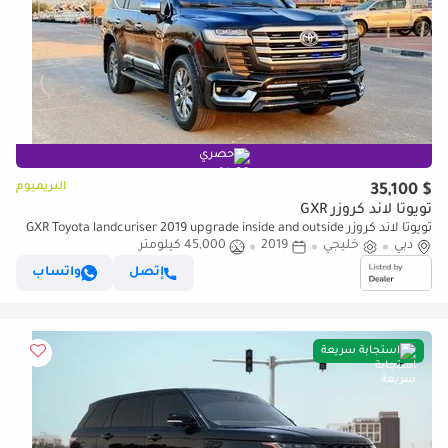
حصري
البريميوم
$ 35,100
تويوتا لاند كروزر GXR
تويوتا لاند كروزر GXR Toyota landcuriser 2019 upgrade inside and outside
دبي
خليجي
4.0L full option petrol
2019
45,000 كيلومتر
إتصل
واتساب
استجابة سريعة