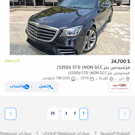
البريميوم
$ 24,700
مرسيدس بنز S350d STD (NON GCC)
مرسيدس بنز S350d STD (NON GCC)
دبي
كورية
2019
196,000 كيلومتر
إتصل
واتساب
...
25
3
2
1
الصفحة الرئيسية
سيارات مستعملة الإمارات
سيارات مستعملة 