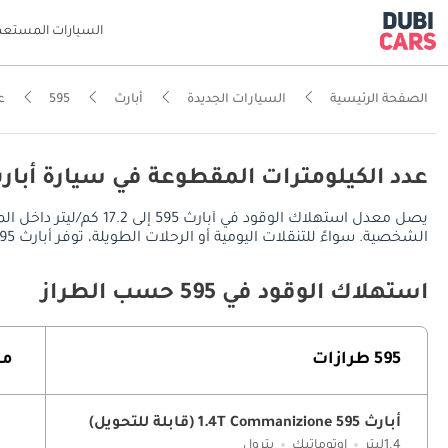
السيارات المستعم
الصفحة الرئيسية
السيارات الجديدة
أبارث
595
ع
عدد الكيلومترات المقطوعة في سيارة أبارث 595 في الإمار
الشخصية. سواءً للتنقلات اليومية أو الرحلات الطويلة، توفر أبارث 595 مدى قيادة يُقدر بـ 602 كم في المدينة، ويصل إلى TBD على الطرق السريعة، مع خزان وقود سعة 35 ليتر.
استهلاك الوقود في 595 حسب الطراز
595 طرازات
مت
أبارث 595 1.4T Commanizione (قابلة للتحويل)
1.4ليتر
اوتوماتيك
بترول