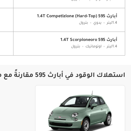
أبارث 595 1.4T Competizione (Hard-Top)
1.4ليتر
يدوي
بترول
أبارث 595 1.4T Scorpioneoro
1.4ليتر
اوتوماتيك
بترول
استهلاك الوقود في أبارث 595 مقارنةً مع موديلات أخرى