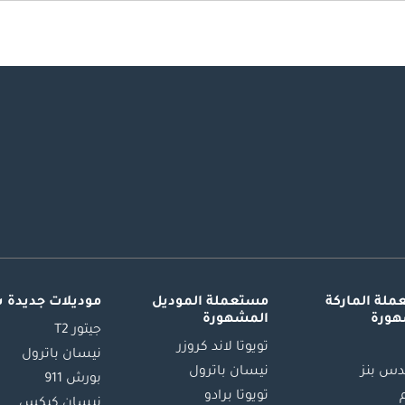
لة الماركة
مستعملة الموديل
موديلات جديدة 
هورة
المشهورة
جيتور T2
تويوتا لاند كروزر
نيسان باترول
س بنز
نيسان باترول
بورش 911
تويوتا برادو
نيسان كيكس