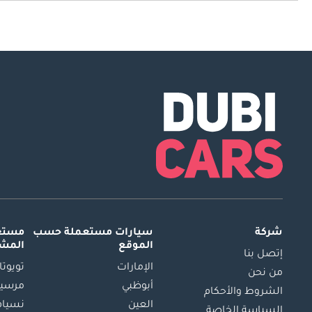
السرعة القصوى لسيارة أبارث 595 هي 225 كم/الساعة.
شركة
سيارات مستعملة
حسب
مستعم
الموقع
المش
إتصل بنا
الإمارات
تويوتا
من نحن
أبوظبي
مرسيد
الشروط والأحكام
العين
نسيام
السياسة الخاصة