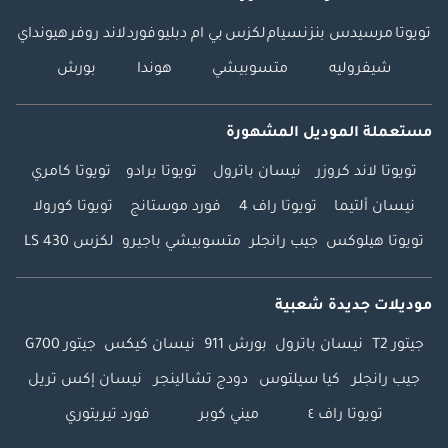
تويوتا
مرسيدس بنز
نسيام
لكزس
بي ام دبليو
فورد
لاند روفر
هيونداي
شيفروليه
متسوبيشي
هوندا
بورش
مستعملة الموديل المشهورة
تويوتا لاند كروزر
نيسان باترول
تويوتا برادو
تويوتا كامري
نيسان ألتيما
تويوتا راف 4
فورد موستانج
تويوتا كورولا
تويوتا هيلوكس
جيب رانجلر
متسوبيشي باجيرو
لكزس LS 430
موديلات جديدة شعبية
جيتور T2
نيسان باترول
بورش 911
نيسان كيكس
جيتور G700
جيب رانجلر
كيا سيلتوس
دودج تشالينجر
نيسان إكس تريل
تويوتا راف ٤
ميني كوبر
فورد تيريتوري