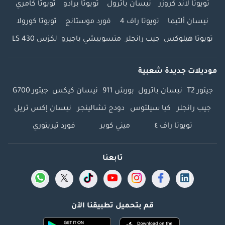
تويوتا لاند كروزر
نيسان باترول
تويوتا برادو
تويوتا كامري
نيسان ألتيما
تويوتا راف 4
فورد موستانج
تويوتا كورولا
تويوتا هيلوكس
جيب رانجلر
متسوبيشي باجيرو
لكزس LS 430
موديلات جديدة شعبية
جيتور T2
نيسان باترول
بورش 911
نيسان كيكس
جيتور G700
جيب رانجلر
كيا سيلتوس
دودج تشالينجر
نيسان إكس تريل
تويوتا راف ٤
ميني كوبر
فورد تيريتوري
تابعنا
قم بتحميل تطبيقنا الآن