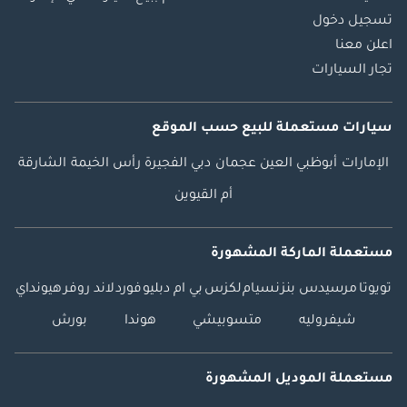
تسجيل دخول
اعلن معنا
تجار السيارات
سيارات مستعملة
للبيع
حسب الموقع
الإمارات
أبوظبي
العين
عجمان
دبي
الفجيرة
رأس الخيمة
الشارقة
أم القيوين
مستعملة الماركة المشهورة
تويوتا
مرسيدس بنز
نسيام
لكزس
بي ام دبليو
فورد
لاند روفر
هيونداي
شيفروليه
متسوبيشي
هوندا
بورش
مستعملة الموديل المشهورة