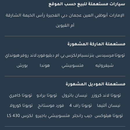
سيارات مستعملة
للبيع
حسب الموقع
الإمارات
أبوظبي
العين
عجمان
دبي
الفجيرة
رأس الخيمة
الشارقة
أم القيوين
مستعملة الماركة المشهورة
تويوتا
مرسيدس بنز
نسيام
لكزس
بي ام دبليو
فورد
لاند روفر
هيونداي
شيفروليه
متسوبيشي
هوندا
بورش
مستعملة الموديل المشهورة
تويوتا لاند كروزر
نيسان باترول
تويوتا برادو
تويوتا كامري
نيسان ألتيما
تويوتا راف 4
فورد موستانج
تويوتا كورولا
تويوتا هيلوكس
جيب رانجلر
متسوبيشي باجيرو
لكزس LS 430