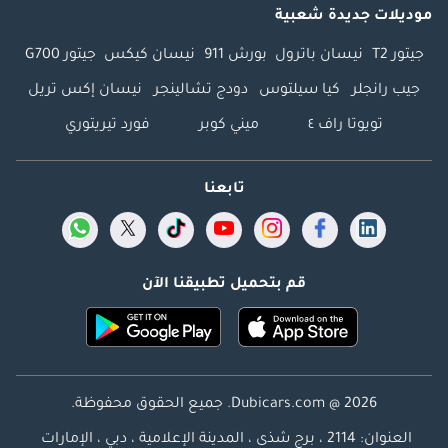
موديلات جديدة شعبية
جيتور T2
نيسان باترول
بورش 911
نيسان كيكس
جيتور G700
جيب رانجلر
كيا سيلتوس
دودج تشالينجر
نيسان إكس تريل
تويوتا راف ٤
ميني كوبر
فورد تيريتوري
تابعنا
قم بتحميل تطبيقنا الآن
Dubicars.com @ 2026. جميع الحقوق محفوظة.
العنوان: 2114 ، برج شذى ، المدينة الإعلامية ، دبي ، الإمارات