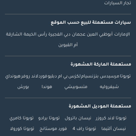
تجار السيارات
سيارات مستعملة
للبيع
حسب الموقع
الإمارات
أبوظبي
العين
عجمان
دبي
الفجيرة
رأس الخيمة
الشارقة
أم القيوين
مستعملة الماركة المشهورة
تويوتا
مرسيدس بنز
نسيام
لكزس
بي ام دبليو
فورد
لاند روفر
هيونداي
شيفروليه
متسوبيشي
هوندا
بورش
مستعملة الموديل المشهورة
تويوتا لاند كروزر
نيسان باترول
تويوتا برادو
تويوتا كامري
نيسان ألتيما
تويوتا راف 4
فورد موستانج
تويوتا كورولا