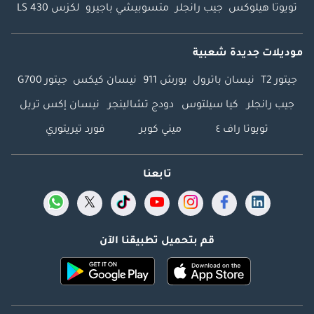
تويوتا هيلوكس
جيب رانجلر
متسوبيشي باجيرو
لكزس LS 430
موديلات جديدة شعبية
جيتور T2
نيسان باترول
بورش 911
نيسان كيكس
جيتور G700
جيب رانجلر
كيا سيلتوس
دودج تشالينجر
نيسان إكس تريل
تويوتا راف ٤
ميني كوبر
فورد تيريتوري
تابعنا
قم بتحميل تطبيقنا الآن