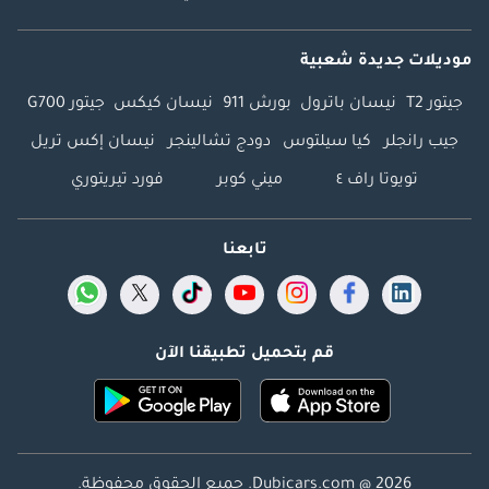
موديلات جديدة شعبية
جيتور T2
نيسان باترول
بورش 911
نيسان كيكس
جيتور G700
جيب رانجلر
كيا سيلتوس
دودج تشالينجر
نيسان إكس تريل
تويوتا راف ٤
ميني كوبر
فورد تيريتوري
تابعنا
قم بتحميل تطبيقنا الآن
Dubicars.com @ 2026. جميع الحقوق محفوظة.