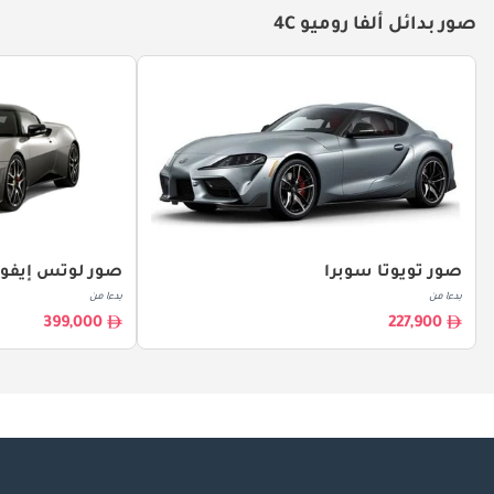
صور بدائل ألفا روميو 4C
صور تويوتا سوبرا
صور لوتس إيفور
بدءا من
بدءا من
399,000
227,900