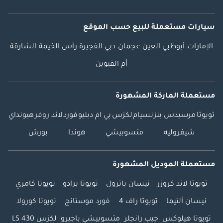
سيارات مستعملة
للبيع
حسب الموقع
الإمارات
أبوظبي
العين
عجمان
دبي
الفجيرة
رأس الخيمة
الشارقة
أم القيوين
مستعملة الماركة المشهورة
تويوتا
مرسيدس بنز
نسيام
لكزس
بي ام دبليو
فورد
لاند روفر
هيونداي
شيفروليه
متسوبيشي
هوندا
بورش
مستعملة الموديل المشهورة
تويوتا لاند كروزر
نيسان باترول
تويوتا برادو
تويوتا كامري
نيسان ألتيما
تويوتا راف 4
فورد موستانج
تويوتا كورولا
تويوتا هيلوكس
جيب رانجلر
متسوبيشي باجيرو
لكزس LS 430