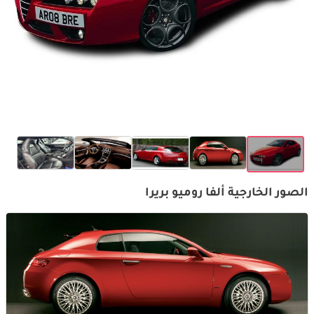
الصور الخارجية ألفا روميو بريرا