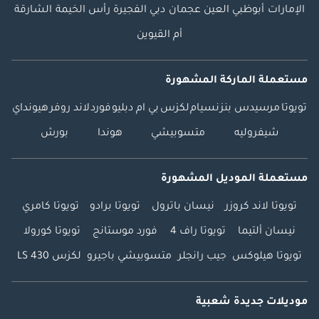
الإمارات
أبوظبي
العين
عجمان
دبي
الفجيرة
رأس الخيمة
الشارقة
أم القيوين
مستعملة الماركة المشهورة
تويوتا
مرسيدس بنز
نسيام
لكزس
بي ام دبليو
فورد
لاند روفر
هيونداي
شيفروليه
متسوبيشي
هوندا
بورش
مستعملة الموديل المشهورة
تويوتا لاند كروزر
نيسان باترول
تويوتا برادو
تويوتا كامري
نيسان ألتيما
تويوتا راف 4
فورد موستانج
تويوتا كورولا
تويوتا هيلوكس
جيب رانجلر
متسوبيشي باجيرو
لكزس LS 430
موديلات جديدة شعبية