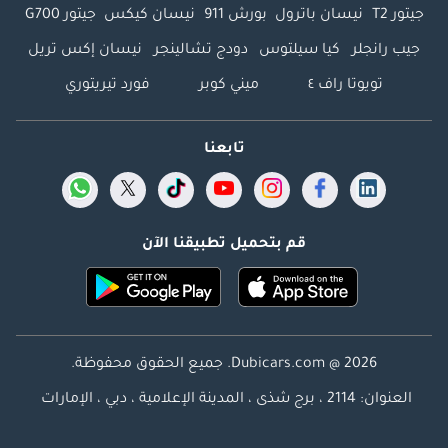
جيتور T2
نيسان باترول
بورش 911
نيسان كيكس
جيتور G700
جيب رانجلر
كيا سيلتوس
دودج تشالينجر
نيسان إكس تريل
تويوتا راف ٤
ميني كوبر
فورد تيريتوري
تابعنا
قم بتحميل تطبيقنا الآن
Dubicars.com @ 2026. جميع الحقوق محفوظة.
العنوان: 2114 ، برج شذى ، المدينة الإعلامية ، دبي ، الإمارات