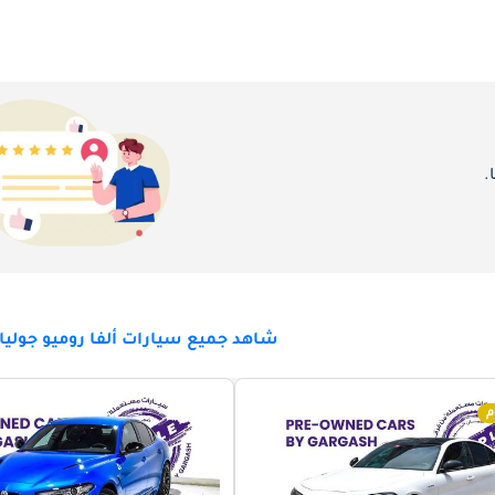
.
شاهد جميع سيارات ألفا روميو جوليا 
م