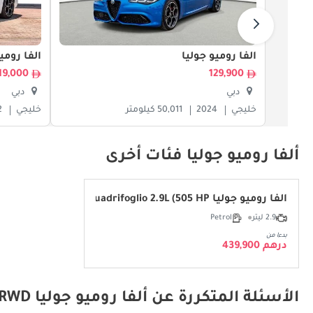
ألفا روميو جوليا
ألفا رومي
119,000
129,900
دبي
دبي
خليجي
2024
50,011 كيلومتر
خليجي
2
ألفا روميو جوليا فئات أخرى
ألفا روميو جوليا Quadrifoglio 2.9L (505 HP)
2.9 ليتر
Petrol
بدءا من
درهم 439,900
الأسئلة المتكررة عن ألفا روميو جوليا Veloce 2.0L RWD