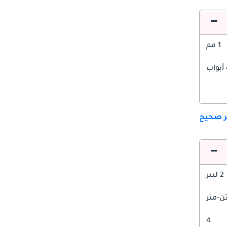
1 مم
ب
ير صحيح
2 ليتر
4