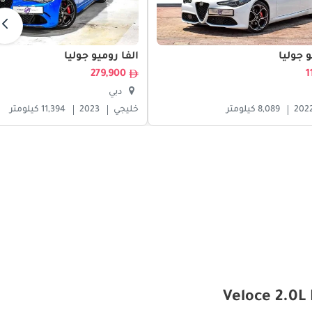
و جوليا
ألفا روميو جوليا
279,900
دبي
202
8,089 كيلومتر
خليجي
2023
11,394 كيلومتر