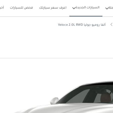
السيارات الجديدة
لة
اعرف سعر سيارتك
فحص للسيارات
أخب
ألفا روميو جوليا Veloce 2.0L RWD