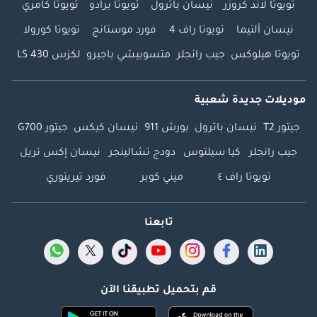
تويوتا لاند كروزر
نيسان باترول
تويوتا برادو
تويوتا كامري
نيسان ألتيما
تويوتا راف 4
فورد موستانج
تويوتا كورولا
تويوتا هيلوكس
جيب رانجلر
متسوبيشي باجيرو
لكزس LS 430
موديلات جديدة شعبية
جيتور T2
نيسان باترول
بورش 911
نيسان كيكس
جيتور G700
جيب رانجلر
كيا سيلتوس
دودج تشالينجر
نيسان إكس تريل
تويوتا راف ٤
ميني كوبر
فورد تيريتوري
تابعنا
قم بتحميل تطبيقنا الآن