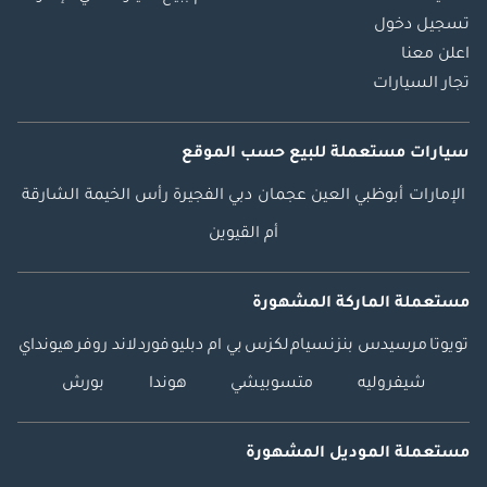
تسجيل دخول
اعلن معنا
تجار السيارات
سيارات مستعملة
للبيع
حسب الموقع
الإمارات
أبوظبي
العين
عجمان
دبي
الفجيرة
رأس الخيمة
الشارقة
أم القيوين
مستعملة الماركة المشهورة
تويوتا
مرسيدس بنز
نسيام
لكزس
بي ام دبليو
فورد
لاند روفر
هيونداي
شيفروليه
متسوبيشي
هوندا
بورش
مستعملة الموديل المشهورة