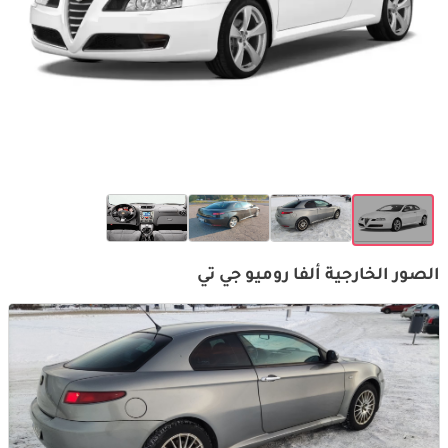
الصور الخارجية ألفا روميو جي تي