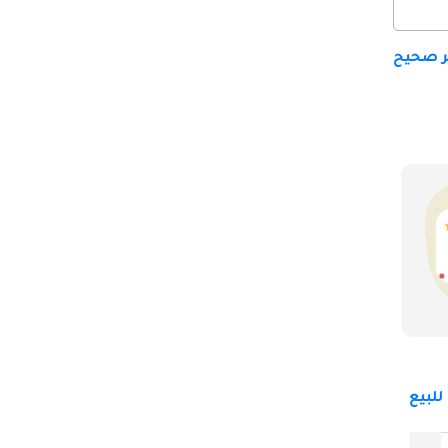
ير صحيح
للبيع