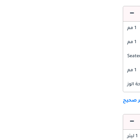
1 مم
1 مم
1 مم
 الوز
ير صحيح
1 ليتر