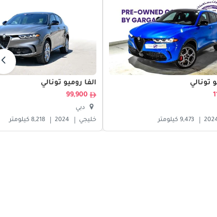
و تونالي
ألفا روميو تونالي
99,900
دبي
202
9,473 كيلومتر
خليجي
2024
8,218 كيلومتر