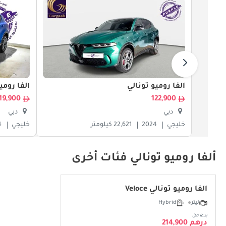
ألفا روميو تونالي
ألفا رومي
119,900
122,900
دبي
دبي
خليجي
2024
22,621 كيلومتر
خليجي
4
ألفا روميو تونالي فئات أخرى
ألفا روميو تونالي Veloce
ليتر
Hybrid
بدءا من
درهم 214,900