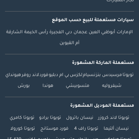
تجار السيارات
سيارات مستعملة
للبيع
حسب الموقع
الإمارات
أبوظبي
العين
عجمان
دبي
الفجيرة
رأس الخيمة
الشارقة
أم القيوين
مستعملة الماركة المشهورة
تويوتا
مرسيدس بنز
نسيام
لكزس
بي ام دبليو
فورد
لاند روفر
هيونداي
شيفروليه
متسوبيشي
هوندا
بورش
مستعملة الموديل المشهورة
تويوتا لاند كروزر
نيسان باترول
تويوتا برادو
تويوتا كامري
نيسان ألتيما
تويوتا راف 4
فورد موستانج
تويوتا كورولا