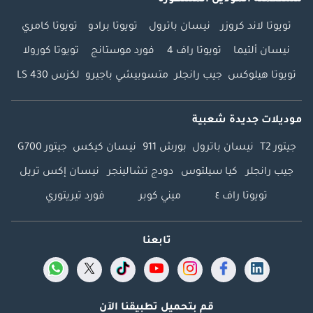
مستعملة الموديل المشهورة
تويوتا لاند كروزر
نيسان باترول
تويوتا برادو
تويوتا كامري
نيسان ألتيما
تويوتا راف 4
فورد موستانج
تويوتا كورولا
تويوتا هيلوكس
جيب رانجلر
متسوبيشي باجيرو
لكزس LS 430
موديلات جديدة شعبية
جيتور T2
نيسان باترول
بورش 911
نيسان كيكس
جيتور G700
جيب رانجلر
كيا سيلتوس
دودج تشالينجر
نيسان إكس تريل
تويوتا راف ٤
ميني كوبر
فورد تيريتوري
تابعنا
قم بتحميل تطبيقنا الآن