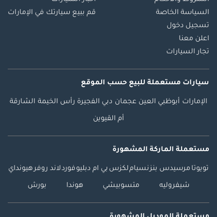
الشروط والأحكام
أخبار السيارات
السياسة الخاصة
قم ببيع سيارتك في الإمارات
تسجيل دخول
اعلن معنا
تجار السيارات
سيارات مستعملة
للبيع
حسب الموقع
الإمارات
أبوظبي
العين
عجمان
دبي
الفجيرة
رأس الخيمة
الشارقة
أم القيوين
مستعملة الماركة المشهورة
تويوتا
مرسيدس بنز
نسيام
لكزس
بي ام دبليو
فورد
لاند روفر
هيونداي
شيفروليه
متسوبيشي
هوندا
بورش