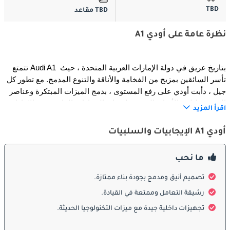
TBD
TBD مقاعد
نظرة عامة على أودي A1
تتمتع Audi A1 بتاريخ عريق في دولة الإمارات العربية المتحدة ، حيث 
تأسر السائقين بمزيج من الفخامة والأناقة والتنوع المدمج. مع تطور كل 
جيل ، دأبت أودي على رفع المستوى ، بدمج الميزات المبتكرة وعناصر 
التصميم لتلبية الأذواق المميزة لعشاق السيارات الفاخرة في الإمارات 
اقرأ المزيد
العربية المتحدة. يمثل أحدث جيل من أودي A1 ذروة البراعة الهندسية 
لأودي ، حيث يقدم تجربة قيادة استثنائية ويضع معايير جديدة في قطاع 
أودي A1 الإيجابيات والسلبيات
السيارات المدمجة الفاخرة.
ما نحب
:
الخارج
تصميم أنيق ومدمج بجودة بناء ممتازة.
يتميز أحدث جيل من أودي A1 بتصميم خارجي معاصر وجذاب يلفت 
رشيقة التعامل وممتعة في القيادة.
الأنظار على طرق الإمارات العربية المتحدة. تخلق شبكتها المميزة 
تجهيزات داخلية جيدة مع ميزات التكنولوجيا الحديثة.
أحادية الإطار ومصابيح LED الأمامية وخطوط الهيكل الديناميكية مظهرًا 
جريئًا وعصريًا. الأبعاد المدمجة والنسب الرشيقة تجعل A1 مناسبة تمامًا 