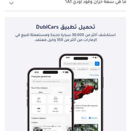
ما هي سعة خزان وقود أودي A1؟
الإمارات العربية المتحدة. يقوم الفنيون المعتمدون من Audi بإجراء 
تبلغ سعة خزان الوقود في أودي A1 TBD.
فحوصات روتينية وتغييرات الزيت ومهام الصيانة الأخرى للحفاظ على 
A1 في أفضل حالة.
تحميل تطبيق
DubiCars
استكشف أكثر من 30،000 سيارة جديدة ومستعملة للبيع في
المنافسون بالتفصيل:
الإمارات من أكثر من 350 وكيل معتمد.
في فئة السيارات المدمجة الفاخرة ، تواجه Audi A1 منافسة من 
العلامات التجارية المرموقة الأخرى. قد يكون من بين المنافسين 
البارزين MINI Cooper ، المعروفة بتصميمها الأيقوني وسرعة التعامل 
معها ، وسيارة Mercedes-Benz A-Class ، التي تقدم مزيجًا من 
الفخامة والتكنولوجيا. ومع ذلك ، تتميز Audi A1 بتصميمها الأنيق ، 
وتصميمها الداخلي الراقي ، وميزات المعلومات والترفيه المتقدمة 
ومزايا مساعدة السائق. سيجد السائقون الإماراتيون الذين يبحثون عن 
سيارة مدمجة تجمع بين الأناقة والأداء والتطور أن Audi A1 خيارًا مقنعًا.