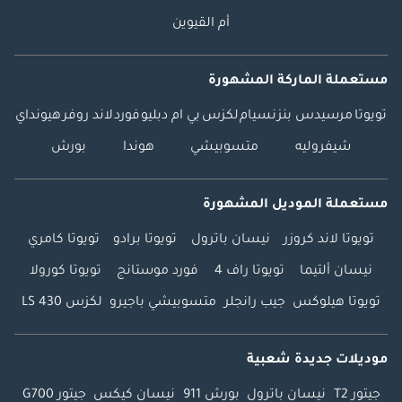
أم القيوين
مستعملة الماركة المشهورة
تويوتا
مرسيدس بنز
نسيام
لكزس
بي ام دبليو
فورد
لاند روفر
هيونداي
شيفروليه
متسوبيشي
هوندا
بورش
مستعملة الموديل المشهورة
تويوتا لاند كروزر
نيسان باترول
تويوتا برادو
تويوتا كامري
نيسان ألتيما
تويوتا راف 4
فورد موستانج
تويوتا كورولا
تويوتا هيلوكس
جيب رانجلر
متسوبيشي باجيرو
لكزس LS 430
موديلات جديدة شعبية
جيتور T2
نيسان باترول
بورش 911
نيسان كيكس
جيتور G700