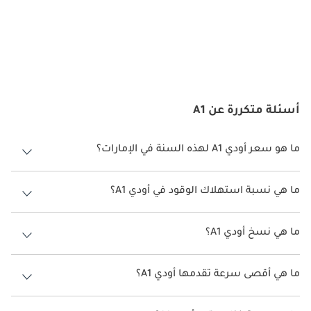
متقدمة وأنظمة مساعدة للسائق. تم تصميم A1 لتوفير أقصى قدر من 
الحماية وراحة البال على طرق الإمارات العربية المتحدة ، بدءًا من 
استشعار أودي المسبق إلى التحذير من مغادرة المسار والمساعدة في 
حركة المرور الخلفية. بالإضافة إلى ذلك ، فإن هيكل الجسم الصلب 
والمواد عالية القوة تعزز الحماية من التصادم وأداء السلامة العام.
الديكورات المحرك:
أسئلة متكررة عن A1
يقدم أحدث جيل من Audi A1 مجموعة من خيارات المحركات الفعالة 
والمتجاوبة لتلبية تفضيلات القيادة المختلفة. من المحركات ثلاثية 
ما هو سعر أودي A1 لهذه السنة في الإمارات؟
الأسطوانات الرشيقة والفعالة في استهلاك الوقود إلى خيارات الشحن 
أودي A1 لهذه السنة في الإمارات هو TBD.
التوربيني الأكثر قوة ، يوفر A1 تجربة قيادة ديناميكية وممتعة. يعزز نظام 
ما هي نسبة استهلاك الوقود في أودي A1؟
كواترو للدفع الرباعي المتوفر من الجر والثبات ، مما يوفر الثقة في 
مختلف ظروف الطريق.
اقترحت الشركة المصنعة أن تكون نسبة توفير استهلاك الوقود لسيارة أودي
A1 هو TBD.
ما هي نسخ أودي A1؟
صيانة:
نسخ أودي A1 هي .
ما هي أقصى سرعة تقدمها أودي A1؟
لضمان استمرار Audi A1 في تقديم الأداء الأمثل ، تعد الصيانة الدورية 
أمرًا بالغ الأهمية. توصي أودي بالالتزام بجدول الصيانة الموصى به من 
السرعة القصوى أودي A1 هي TBD.
قبل الشركة المصنعة وتكليف السيارة بمراكز خدمة أودي المعتمدة في 