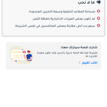
للتنقل في شوارع المدينة وأماكن وقوف السيارات الضيقة. تضيف 
ما لا نحب
حزمة S line المتوفرة عناصر رياضية ، مما يعزز المظهر الرياضي لـ A1. 
مساحة المقاعد الخلفية وسعة التخزين المحدودة.
مع مجموعة من خيارات الألوان النابضة بالحياة ، يمكن للسائقين في 
الإمارات العربية المتحدة تخصيص A1 الخاصة بهم ليعكس أسلوبهم 
قد تكون بعض الميزات الاختيارية باهظة الثمن.
الفريد.
سعر بدء أعلى مقارنة ببعض المنافسين في نفس الشريحة.
الداخلية:
ادخل إلى Audi A1 ، وستكتشف تصميمًا داخليًا متطورًا ومصنوعًا جيدًا 
شارك قصة سيارتك معنا.
ينضح بالراحة الفائقة. تم تصميم المقصورة بعناية ، وتتميز بمواد عالية 
فتجربة قيادتها قصة جديرة بالسرد وقد تكون مفيدة
لقارىء ما.
الجودة وحرفية دقيقة وتكنولوجيا متقدمة. قمرة القيادة الموجهة 
للسائق تضع كل شيء في متناول يدك ، مما يسمح بتجربة قيادة بديهية 
اكتب تقييم
وجذابة. على الرغم من حجمه الصغير ، يوفر A1 مساحة مدهشة لكل من 
الركاب في الأمام والخلف ، مما يجعله خيارًا عمليًا للتنقل اليومي 
ومغامرات نهاية الأسبوع.
ميزات السلامة:
تعطي أودي الأولوية للسلامة ، ويأتي أحدث طراز A1 مزودًا بميزات أمان 