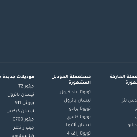
لة الماركة
مستعملة الموديل
موديلات جديدة 
هورة
المشهورة
جيتور T2
تويوتا لاند كروزر
نيسان باترول
س بنز
نيسان باترول
بورش 911
تويوتا برادو
نيسان كيكس
تويوتا كامري
جيتور G700
دبليو
نيسان ألتيما
جيب رانجلر
تويوتا راف 4
كيا سيلتوس