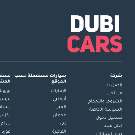
شركة
سيارات مستعملة
حسب
مستعم
الموقع
المش
إتصل بنا
الإمارات
تويوتا
من نحن
أبوظبي
مرسيد
الشروط والأحكام
العين
نسيام
السياسة الخاصة
عجمان
لكزس
تسجيل دخول
دبي
بي ام 
اعلن معنا
الفجيرة
فورد
تجار السيارات