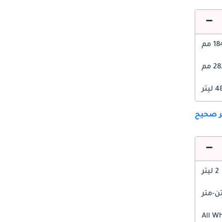
1 مم
 مم
ليتر
ير صحيح
2 ليتر
All W