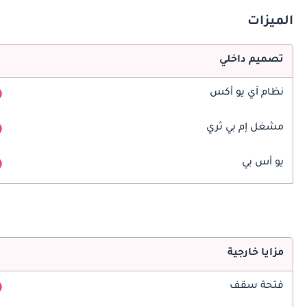
الميزات
تصميم داخلي
نظام آي يو أكس
مشغل إم بي ثري
يو أس بي
مزايا خارجية
فتحة سقف