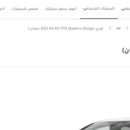
السيارات الجديدة
لة
اعرف سعر سيارتك
فحص للسيارات
أخب
A4
أودي A4 45 TFSI Quattro Design (252 حصان)