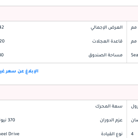
العرض الإجمالي
842
قاعدة العجلات
2820
مساحة الصندوق
480 
الإبلاغ عن سعر غ
رول
سعة المحرك
عزم الدوران
370 نيوتن-متر
4
نوع القيادة
heel Drive