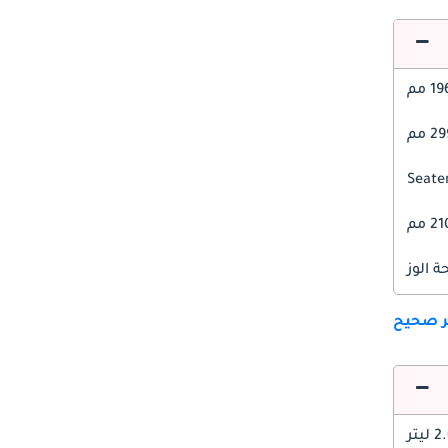
1 مم
 مم
2 مم
 الوز
ير صحيح
 ليتر