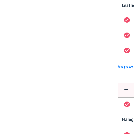
Leath
 صحيحة
Halog