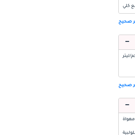
ع كلي
ير صحيح
ير صحيح
مهواة
ولبية