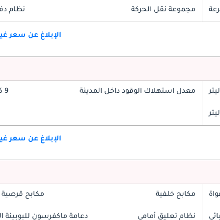
مجموعة نقل الحركة
نظام دف
الإبلاغ عن سعر غ
معدل استهلاك الوقود داخل المدينة
9 كم/ليتر
الإبلاغ عن سعر غ
واة
مكابح خلفية
مكابح قرصية 
ائي
نظام تعليق أمامي
دعامة ماكفرسون للبوبينة الل