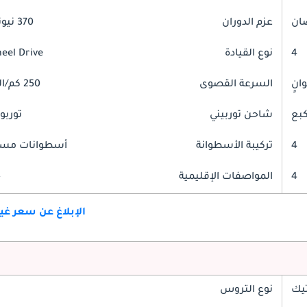
عزم الدوران
370 نيوتن-متر
4
نوع القيادة
heel Drive
السرعة القصوى
250 كم/الساعة
شاحن توربيني
توربو
4
تركيبة الأسطوانة
أسطوانات مست
4
المواصفات الإقليمية
خ
الإبلاغ عن سعر غ
تيك
نوع التروس