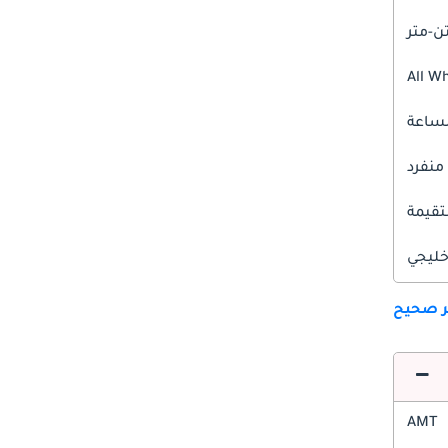
All W
 منفرد
قيمة
ليجي
ير صحيح
AMT