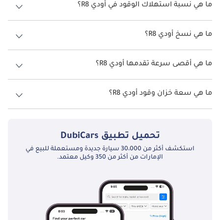
ما هي نسبة استهلاك الوقود في أودي R8؟
اقترحت الشركة المصنعة أن تكون نسبة توفير استهلاك الوقود لسيارة أودي
R8 هو TBD.
ما هي نسخ أودي R8؟
نسخ أودي R8 هي .
ما هي أقصى سرعة تقدمها أودي R8؟
السرعة القصوى أودي R8 هي TBD.
ما هي سعة خزان وقود أودي R8؟
تبلغ سعة خزان الوقود في أودي R8 TBD.
تحميل تطبيق
DubiCars
استكشف أكثر من 30،000 سيارة جديدة ومستعملة للبيع في
الإمارات من أكثر من 350 وكيل معتمد.