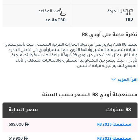
نقل الحركة
عدد المقاعد
TBD
TBD مقاعد
نظرة عامة على أودي R8
تتمتع Audi R8 بتاريخ غني في دولة الإمارات العربية المتحدة ، حيث تأسر عشاق
القيادة بتصميمها المتميز وأدائها القوي. مع استمرار أودي في تخطي الحدود
والابتكار ، يمثل أحدث جيل من أودي R8 ذروة البراعة الهندسية والتصميمية
لأودي ، حيث يجمع بين التكنولوجيا المتطورة والجماليات المذهلة والأداء
المبهج لتقديم تجربة قيادة لا تُنسى.
اقرأ المزيد
الخارج:
مستعملة أودي R8 السعر حسب السنة
يتميز أحدث جيل من أودي R8 بتصميم خارجي مذهل وديناميكي هوائي 
يستدعي الانتباه على طرق الإمارات العربية المتحدة. بفضل الوقفة 
R8 سنوات
سعر البداية
المنخفضة والشبك الأمامي العريض ومصابيح LED الأمامية المميزة ، 
ينضح R8 بإحساس بالقوة والرقي. لا تعزز الخطوط الجريئة والأسطح 
مستعملة R8 2023
699,000
المنحوتة من جاذبيتها المرئية فحسب ، بل تعمل أيضًا على تحسين 
الديناميكا الهوائية لتحسين الأداء والاستقرار.
مستعملة R8 2022
519,900