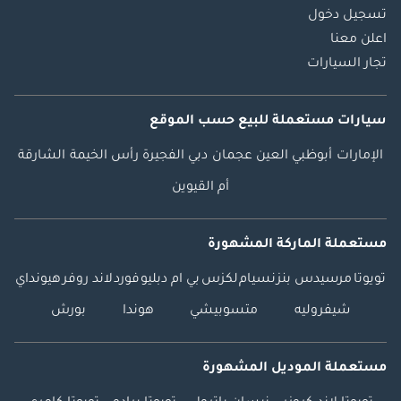
تسجيل دخول
اعلن معنا
تجار السيارات
سيارات مستعملة
للبيع
حسب الموقع
الإمارات
أبوظبي
العين
عجمان
دبي
الفجيرة
رأس الخيمة
الشارقة
أم القيوين
مستعملة الماركة المشهورة
تويوتا
مرسيدس بنز
نسيام
لكزس
بي ام دبليو
فورد
لاند روفر
هيونداي
شيفروليه
متسوبيشي
هوندا
بورش
مستعملة الموديل المشهورة