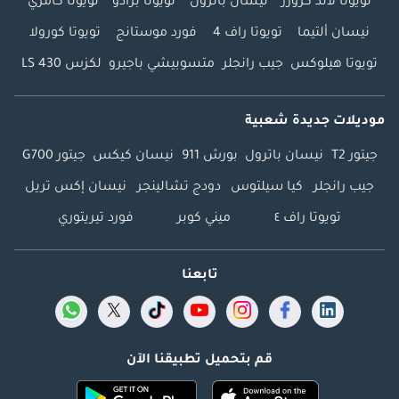
تويوتا لاند كروزر
نيسان باترول
تويوتا برادو
تويوتا كامري
نيسان ألتيما
تويوتا راف 4
فورد موستانج
تويوتا كورولا
تويوتا هيلوكس
جيب رانجلر
متسوبيشي باجيرو
لكزس LS 430
موديلات جديدة شعبية
جيتور T2
نيسان باترول
بورش 911
نيسان كيكس
جيتور G700
جيب رانجلر
كيا سيلتوس
دودج تشالينجر
نيسان إكس تريل
تويوتا راف ٤
ميني كوبر
فورد تيريتوري
تابعنا
قم بتحميل تطبيقنا الآن