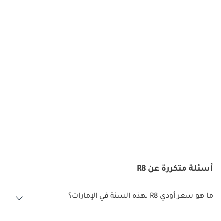
أسئلة متكررة عن R8
ما هو سعر أودي R8 لهذه السنة في الإمارات؟
أودي R8 لهذه السنة في الإمارات هو TBD.