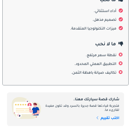
ما نحب
الديكورات المحرك:
أداء استثنائي.
في قلب Audi R8 يكمن محرك قوي يحدد قدراتها عالية الأداء. يقدم 
تصميم مذهل.
أحدث جيل من R8 مجموعة مختارة من المحركات القوية ، بما في ذلك 
محرك V10 بسحب الهواء الطبيعي. بفضل تصميم المحرك المتوسط 
ميزات التكنولوجيا المتقدمة.
ونظام الدفع الرباعي quattro ، توفر R8 قوة استثنائية وتحكمًا دقيقًا 
وتسارعًا مثيرًا ، مما يجعلها سيارة خارقة حقيقية على طرق الإمارات 
ما لا نحب
العربية المتحدة.
نقطة سعر مرتفع.
التطبيق العملي المحدود.
صيانة:
تكاليف صيانة باهظة الثمن.
للحفاظ على ذروة أداء Audi R8 ، من الضروري إجراء صيانة دورية. 
توصي أودي بالالتزام بجدول الصيانة الخاص بالشركة المصنعة وتكليف 
السيارة بمراكز خدمة أودي المعتمدة في الإمارات العربية المتحدة. 
يقوم الفنيون المدربون من Audi بإجراء فحوصات روتينية وتغيير الزيت 
شارك قصة سيارتك معنا.
ومهام الصيانة الأخرى لضمان عمل R8 في أفضل حالاته.
فتجربة قيادتها قصة جديرة بالسرد وقد تكون مفيدة
لقارىء ما.
اكتب تقييم
المنافسون بالتفصيل:
في المشهد التنافسي للسيارات الخارقة عالية الأداء ، تواجه Audi R8 