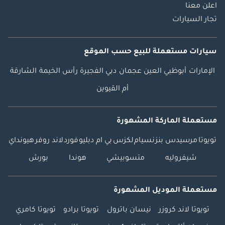
اعلن معنا
تجار السيارات
سيارات مستعملة
للبيع
حسب الموقع
الإمارات
أبوظبي
العين
عجمان
دبي
الفجيرة
رأس الخيمة
الشارقة
أم القيوين
مستعملة الماركة المشهورة
تويوتا
مرسيدس بنز
نسيام
لكزس
بي ام دبليو
فورد
لاند روفر
هيونداي
شيفروليه
متسوبيشي
هوندا
بورش
مستعملة الموديل المشهورة
تويوتا لاند كروزر
نيسان باترول
تويوتا برادو
تويوتا كامري