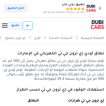
تطبيق دوبي كارز
افتح التطبيق
اعثر على سيارتك المثالية بسرعة أكبر
بع
تطبيق
الصفحة الرئيسية
السيارات الجديدة
أودي
اي ترون (جميع)
نطاق أودي إي ترون جي تي الكهربائي في الإمارات
توفر سيارة أودي إي ترون جي تي نطاق كهربائي يصل إلى 500 كم. قد
يختلف النطاق الفعلي باختلاف الطراز وحجم البطارية وعادات القيادة
الشخصية. سواءً للتنقلات اليومية أو الرحلات الطويلة، توفر أودي إي
ترون جي تي أداءً كهربائيًا فعالاً وموثوقًا به، مع نطلق يُقدر بـحوالى
500 كم مع بطارية بسعة 93.4 كيلوواط/ساعة.
استهلاك الوقود في إي ترون جي تي حسب الطراز
إي ترون جي تي طرازات
النطاق