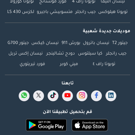
نيسان ألتيما
تويوتا راف 4
فورد موستانج
تويوتا كورولا
تويوتا هيلوكس
جيب رانجلر
متسوبيشي باجيرو
لكزس LS 430
موديلات جديدة شعبية
جيتور T2
نيسان باترول
بورش 911
نيسان كيكس
جيتور G700
جيب رانجلر
كيا سيلتوس
دودج تشالينجر
نيسان إكس تريل
تويوتا راف ٤
ميني كوبر
فورد تيريتوري
تابعنا
قم بتحميل تطبيقنا الآن