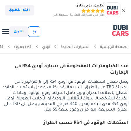
تطبيق دوبي كارز
افتح التطبيق
اعثر على سيارتك المثالية بسرعة أكبر
بع
تطبيق
الصفحة الرئيسية
السيارات الجديدة
أودي
A4 (جميع)
S4
عدد الكيلومترات المقطوعة في سيارة أودي RS4 في
الإمارات
يصل معدل استهلاك الوقود في أودي RS4 إلى 8 كم/ليتر داخل
المدينة TBD على الطرق السريعة. قد يختلف معدل استهلاك الوقود
الفعلي باختلاف الطراز، ونوع ناقل الحركة، ونوع الوقود، وعادات
القيادة الشخصية. سواءً للتنقلات اليومية أو الرحلات الطويلة، توفر
أودي RS4 مدى قيادة يُقدر بـ 440 كم في المدينة، ويصل إلى TBD على
الطرق السريعة، مع خزان وقود سعة 55 ليتر.
استهلاك الوقود في RS4 حسب الطراز