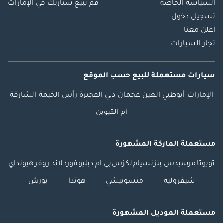
السياسة الخاصة
قم ببيع سيارتك في الإمارات
تسجيل دخول
اعلن معنا
تجار السيارات
سيارات مستعملة
للبيع
حسب الموقع
الإمارات
أبوظبي
العين
عجمان
دبي
الفجيرة
رأس الخيمة
الشارقة
أم القيوين
مستعملة الماركة المشهورة
تويوتا
مرسيدس بنز
نسيام
لكزس
بي ام دبليو
فورد
لاند روفر
هيونداي
شيفروليه
متسوبيشي
هوندا
بورش
مستعملة الموديل المشهورة