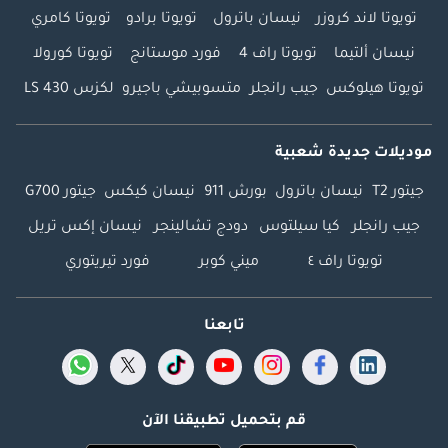
تويوتا لاند كروزر
نيسان باترول
تويوتا برادو
تويوتا كامري
نيسان ألتيما
تويوتا راف 4
فورد موستانج
تويوتا كورولا
تويوتا هيلوكس
جيب رانجلر
متسوبيشي باجيرو
لكزس LS 430
موديلات جديدة شعبية
جيتور T2
نيسان باترول
بورش 911
نيسان كيكس
جيتور G700
جيب رانجلر
كيا سيلتوس
دودج تشالينجر
نيسان إكس تريل
تويوتا راف ٤
ميني كوبر
فورد تيريتوري
تابعنا
قم بتحميل تطبيقنا الآن