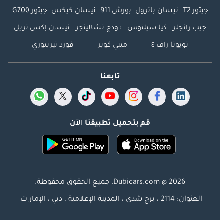
جيتور T2
نيسان باترول
بورش 911
نيسان كيكس
جيتور G700
جيب رانجلر
كيا سيلتوس
دودج تشالينجر
نيسان إكس تريل
تويوتا راف ٤
ميني كوبر
فورد تيريتوري
تابعنا
قم بتحميل تطبيقنا الآن
Dubicars.com @ 2026. جميع الحقوق محفوظة.
العنوان: 2114 ، برج شذى ، المدينة الإعلامية ، دبي ، الإمارات