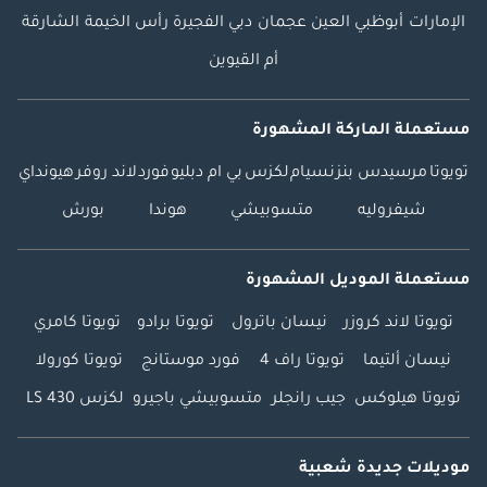
الإمارات
أبوظبي
العين
عجمان
دبي
الفجيرة
رأس الخيمة
الشارقة
أم القيوين
مستعملة الماركة المشهورة
تويوتا
مرسيدس بنز
نسيام
لكزس
بي ام دبليو
فورد
لاند روفر
هيونداي
شيفروليه
متسوبيشي
هوندا
بورش
مستعملة الموديل المشهورة
تويوتا لاند كروزر
نيسان باترول
تويوتا برادو
تويوتا كامري
نيسان ألتيما
تويوتا راف 4
فورد موستانج
تويوتا كورولا
تويوتا هيلوكس
جيب رانجلر
متسوبيشي باجيرو
لكزس LS 430
موديلات جديدة شعبية